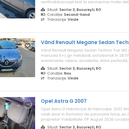
verificabili,accept test la service,mai multe detal
Situat:
Sector 3, Bucureşti, RO
Condiție:
Second-hand
Tranzacţie:
Vinde
Vând Renault Megane Sedan Tech
Vând Renault Megane Sedan Techno Tce 140 c
manuala 6+1, gri metalizat, achiziționat în 28.07
evenimente rutiere, accidente, stare perfectă,
parcurși. Cadou 1 set de cauciucuri de iarna c
Situat:
Sector 3, Bucureşti, RO
aderență !
Condiție:
Nou
Tranzacţie:
Vinde
Opel Astra G 2007
Opel Astra G Hatchback An fabricație: 2007 Km:
rulati doar in Romania de persoane fizice, eu fi
proprietar Valabilitate ITP: August 2026 Locaț
viziona: Dristor, Sector 3 Mașina este funcțion
Situat:
Sector 3, Bucureşti, RO