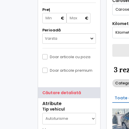
Caroser
Preț
€
€
Kilometr
Perioadă
Varsta
Doar articole cu poza
3 re
Doar articole premium
Catego
Căutare detaliată
Toate 
Atribute
Tip vehicul