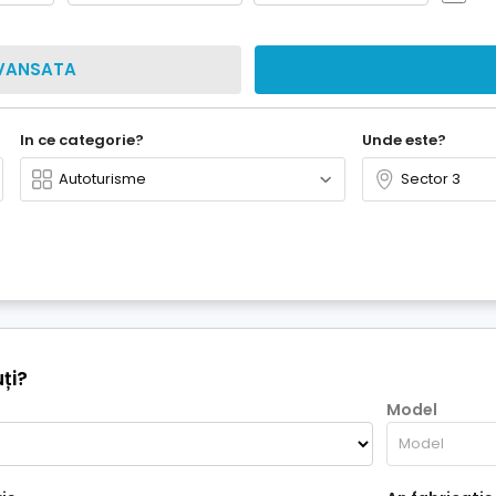
VANSATA
In ce categorie?
Unde este?
ți?
Model