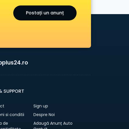
Postați un anunț
oplus24.ro
 & SUPPORT
ct
Sign up
i si conditii
Despre Noi
ca de
Adaugă Anunț Auto