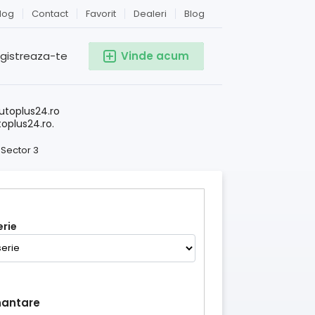
log
Contact
Favorit
Dealeri
Blog
egistreaza-te
Vinde acum
!
utoplus24.ro
toplus24.ro.
/
Sector 3
rie
nantare