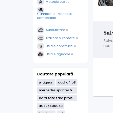
Motociclete
20
Camioane - Vehicule
comerciale
5
Autoutilitare
0
Sal
Trailere si remorci
0
Salva
noi.
Utilaje constructii
0
Utilaje agricole
0
Căutare populară
w tiguan
audi a4 b8
mercedes sprinter 5 ...
bara fata fara proie...
40726400068