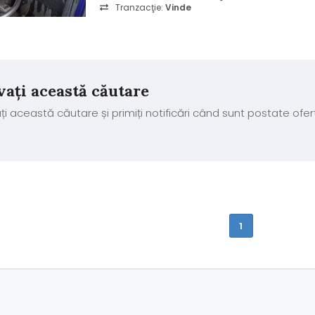
ulei și filtre făcut recent. Preț negociabil!!
Tranzacţie:
Vinde
vați această căutare
ți această căutare și primiți notificări când sunt postate ofer
1