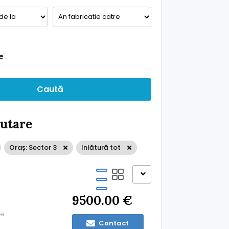
e
Caută
ăutare
Oraș: Sector 3
Inlătură tot
9500.00 €
te
Contact