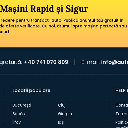
Mașini Rapid și Sigur
edere pentru tranzacții auto. Publică anunțul tău gratuit în
de oferte verificate. Cu noi, drumul spre mașina perfectă sau
scurt.
gratuită:
+40 741 070 809
|
E-mail:
info@aut
Locatii populare
HELP
Bucureşti
Cluj
Conta
Bacău
Giurgiu
Termen
Ilfov
Iaşi
Politi