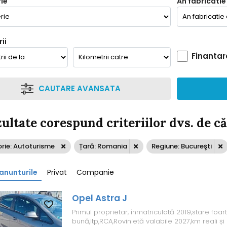
ie
An fabricatie
ii
Finantar
CAUTARE AVANSATA
zultate corespund criteriilor dvs. de c
rie: Autoturisme
Țară: Romania
Regiune: Bucureşti
anunturile
Privat
Companie
Opel Astra J
Primul proprietar, înmatriculată 2019,stare foar
bună,Itp,RCA,Rovinietă valabile 2027,km reali și