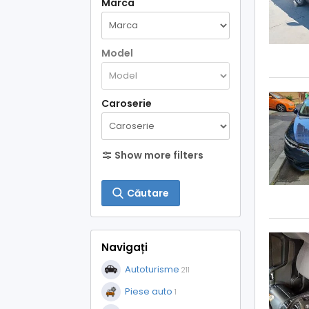
Marca
Model
Caroserie
Show more filters
Căutare
Navigați
Autoturisme
211
Piese auto
1