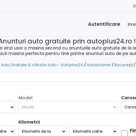
B
Autentificare
Inr
Anunturi auto gratuite prin autoplus24.ro 
a vinzi usor o masina second cu anunturile auto gratuite de la a
cauti masina perfecta pentru tine printre anunturi auto de pe au
 Auto Gratuite & Vânzări Auto - Autoplus24
/
Autoturisme
/
Bucureşti
Model
Carose
Kilometrii
Fi