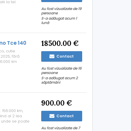
ii la tel.
Au fost vizualizate de 19
persoane
S-a adăugat acum 1
lună
18500.00 €
no Tce 140
o, cutie
.2025, fără
Contact
 6.000 km
lasa A de
Au fost vizualizate de 16
persoane
S-a adăugat acum 2
săptămâni
900.00 €
 156.000 km,
ind al 2 lea
Contact
ia unde se poate
ală, schimbul de
Au fost vizualizate de 7