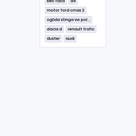
bec faza
a4
motor ford cmax 2
oglida stinga vw pol...
dacia d
renault trafic
duster
audi