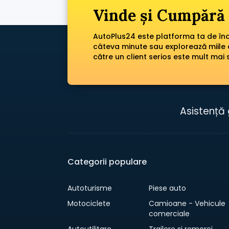
Vinde și Cumpără 
AutoPlus24 este platforma ta de încr
câteva minute sau explorează miile 
către un client serios este mult mai 
Asistență 
Categorii populare
Autoturisme
Piese auto
Motociclete
Camioane - Vehicule
comerciale