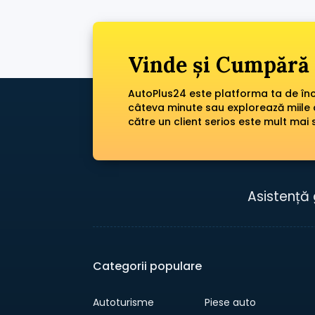
Vinde și Cumpără 
AutoPlus24 este platforma ta de încr
câteva minute sau explorează miile 
către un client serios este mult mai 
Asistență 
Categorii populare
Autoturisme
Piese auto