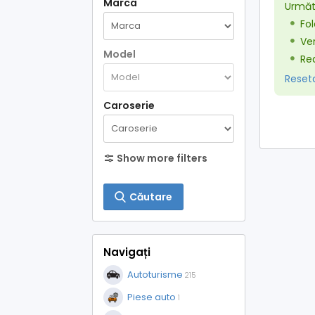
Marca
Următo
Fol
Ver
Model
Red
Resetaț
Caroserie
Show more filters
Căutare
Navigați
Autoturisme
215
Piese auto
1