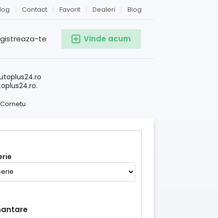
log
Contact
Favorit
Dealeri
Blog
egistreaza-te
Vinde acum
!
utoplus24.ro
toplus24.ro.
Cornetu
rie
nantare