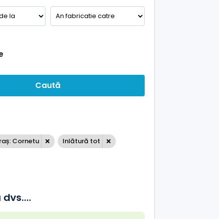
e
Caută
raș: Cornetu
Inlătură tot
dvs....