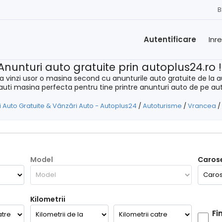
B
Autentificare
Inr
Anunturi auto gratuite prin autoplus24.ro 
a vinzi usor o masina second cu anunturile auto gratuite de la a
cauti masina perfecta pentru tine printre anunturi auto de pe au
 Auto Gratuite & Vânzări Auto - Autoplus24
/
Autoturisme
/
Vrancea
/
Model
Carose
Kilometrii
Fi