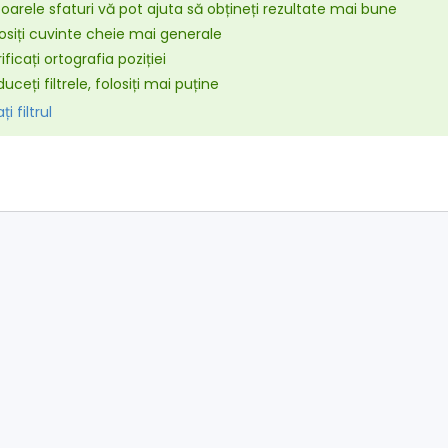
arele sfaturi vă pot ajuta să obțineți rezultate mai bune
osiți cuvinte cheie mai generale
ificați ortografia poziției
uceți filtrele, folosiți mai puține
i filtrul