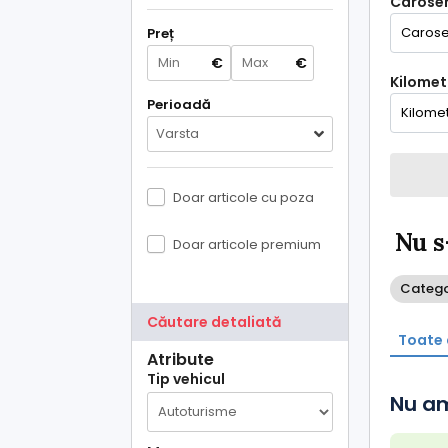
Caroser
Preț
€
€
Kilometr
Perioadă
Varsta
Doar articole cu poza
Nu s
Doar articole premium
Catego
Căutare detaliată
Toate 
Atribute
Tip vehicul
Nu am