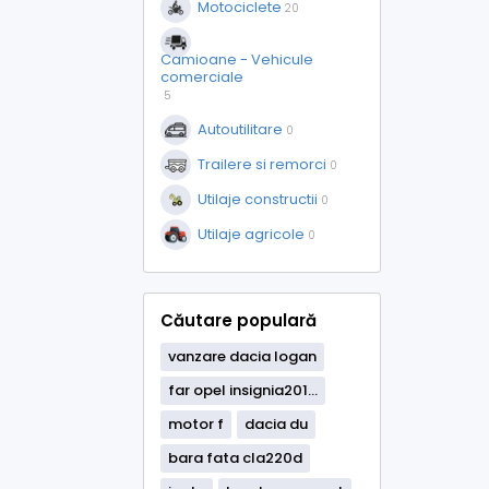
Motociclete
20
Camioane - Vehicule
comerciale
5
Autoutilitare
0
Trailere si remorci
0
Utilaje constructii
0
Utilaje agricole
0
Căutare populară
vanzare dacia logan
far opel insignia201...
motor f
dacia du
bara fata cla220d