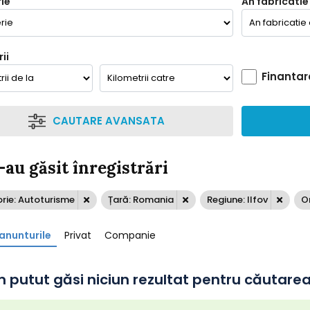
ie
An fabricatie
ii
Finantar
CAUTARE AVANSATA
-au găsit înregistrări
rie: Autoturisme
Țară: Romania
Regiune: Ilfov
O
anunturile
Privat
Companie
 putut găsi niciun rezultat pentru căutarea 