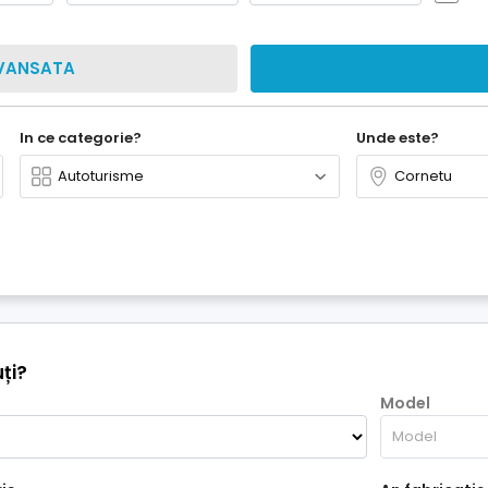
VANSATA
In ce categorie?
Unde este?
ți?
Model