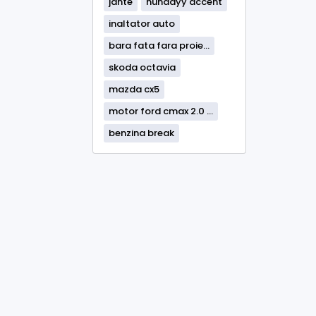
jante
hundayy accent
inaltator auto
bara fata fara proie...
skoda octavia
mazda cx5
motor ford cmax 2.0 ...
benzina break