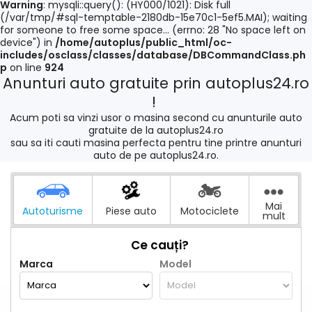
Warning
: mysqli::query(): (HY000/1021): Disk full
(/var/tmp/#sql-temptable-2180db-15e70c1-5ef5.MAI); waiting
for someone to free some space... (errno: 28 "No space left on
device") in
/home/autoplus/public_html/oc-
includes/osclass/classes/database/DBCommandClass.ph
p
on line
924
Anunturi auto gratuite prin autoplus24.ro
!
Acum poti sa vinzi usor o masina second cu anunturile auto
gratuite de la autoplus24.ro
sau sa iti cauti masina perfecta pentru tine printre anunturi
auto de pe autoplus24.ro.
Mai
Autoturisme
Piese auto
Motociclete
mult
Ce cauți?
Marca
Model