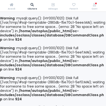
Acasă
Căutare
Adauga
Favorit
Cont
Warning
: mysqli::query(): (HY000/1021): Disk full
(/var/tmp/#sql-temptable-2180db-15e70c1-5eee.MAI); waiting
for someone to free some space... (errno: 28 "No space left on
device") in
/home/autoplus/public_html/oc-
includes/osclass/classes/database/DBCommandClass.ph
p
on line
924
Warning
: mysqli::query(): (HY000/1021): Disk full
(/var/tmp/#sql-temptable-2180db-15e70c1-5eef.MAI); waiting
for someone to free some space... (errno: 28 "No space left on
device") in
/home/autoplus/public_html/oc-
includes/osclass/classes/database/DBCommandClass.ph
p
on line
924
Warning
: mysqli::query(): (HY000/1021): Disk full
(/var/tmp/#sql-temptable-2180db-15e70c1-5ef0.MAI); waiting
for someone to free some space... (errno: 28 "No space left on
device") in
/home/autoplus/public_html/oc-
includes/osclass/classes/database/DBCommandClass.ph
p
on line
924