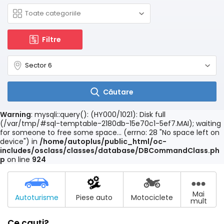
Filtre
Căutare
Warning
: mysqli::query(): (HY000/1021): Disk full
(/var/tmp/#sql-temptable-2180db-15e70c1-5ef7.MAI); waiting
for someone to free some space... (errno: 28 "No space left on
device") in
/home/autoplus/public_html/oc-
includes/osclass/classes/database/DBCommandClass.ph
p
on line
924
Mai
Autoturisme
Piese auto
Motociclete
mult
Ce cauți?