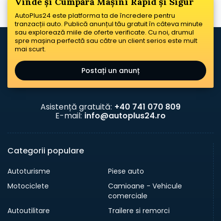
Vinde și Cumpără Mașini Rapid și Sigur
AutoPlus24 este platforma ta de încredere pentru
tranzacții auto. Publică anunțul tău gratuit în câteva minute
sau explorează miile de oferte verificate. Cu noi, drumul
spre mașina perfectă sau către un client serios este mult
mai scurt.
Postați un anunț
Asistență gratuită:
+40 741 070 809
E-mail:
info@autoplus24.ro
Categorii populare
Autoturisme
Piese auto
Motociclete
Camioane - Vehicule
comerciale
Autoutilitare
Trailere si remorci