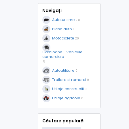
Navigați
Autoturisme
218
Piese auto
1
Motociclete
20
Camioane - Vehicule
comerciale
5
Autoutilitare
0
Trailere si remorci
0
Utilaje constructii
0
Utilaje agricole
0
Căutare populară