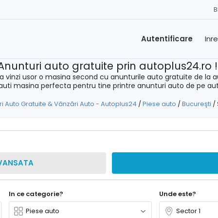
B
Autentificare
Inr
Anunturi auto gratuite prin autoplus24.ro 
a vinzi usor o masina second cu anunturile auto gratuite de la a
cauti masina perfecta pentru tine printre anunturi auto de pe au
i Auto Gratuite & Vânzări Auto - Autoplus24
/
Piese auto
/
Bucureşti
/
VANSATA
In ce categorie?
Unde este?