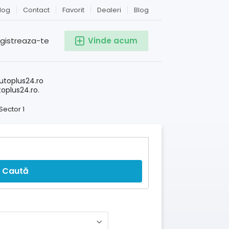
log
Contact
Favorit
Dealeri
Blog
egistreaza-te
Vinde acum
!
utoplus24.ro
toplus24.ro.
Sector 1
Caută