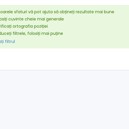
arele sfaturi vă pot ajuta să obțineți rezultate mai bune
osiți cuvinte cheie mai generale
ificați ortografia poziției
uceți filtrele, folosiți mai puține
i filtrul