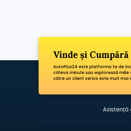
Vinde și Cumpără 
AutoPlus24 este platforma ta de încr
câteva minute sau explorează miile 
către un client serios este mult mai 
Asistență 