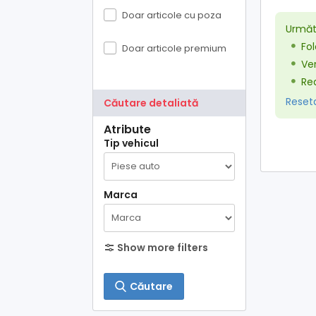
Doar articole cu poza
Următo
Fol
Doar articole premium
Ver
Red
Resetaț
Căutare detaliată
Atribute
Tip vehicul
Marca
Show more filters
Căutare