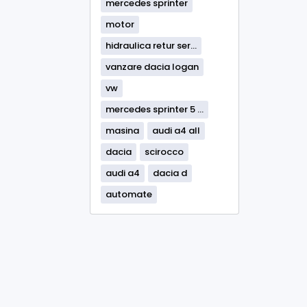
mercedes sprinter
motor
hidraulica retur ser...
vanzare dacia logan
vw
mercedes sprinter 5 ...
masina
audi a4 all
dacia
scirocco
audi a4
dacia d
automate