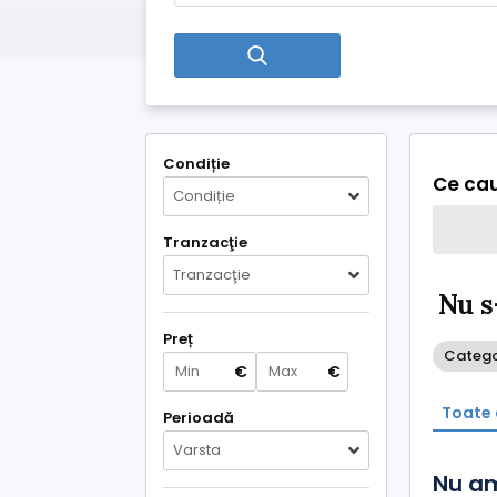
Condiție
Ce cau
Condiție
Tranzacţie
Tranzacţie
Nu s
Preț
Categor
€
€
Toate 
Perioadă
Varsta
Nu am