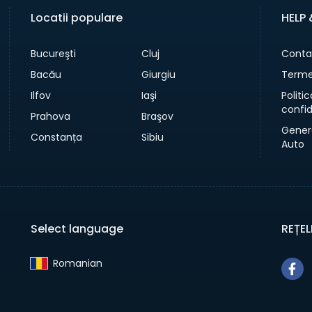
Locatii populare
HELP
Bucureşti
Cluj
Conta
Bacău
Giurgiu
Termen
Ilfov
Iaşi
Politi
confid
Prahova
Braşov
Gener
Constanța
Sibiu
Auto
Select language
REȚEL
Romanian‎