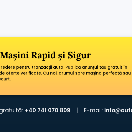
Mașini Rapid și Sigur
edere pentru tranzacții auto. Publică anunțul tău gratuit în
de oferte verificate. Cu noi, drumul spre mașina perfectă sau
scurt.
gratuită:
+40 741 070 809
|
E-mail:
info@aut