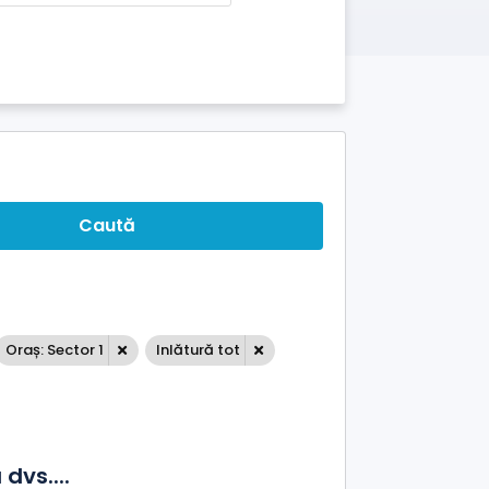
Caută
Oraș: Sector 1
Inlătură tot
dvs....