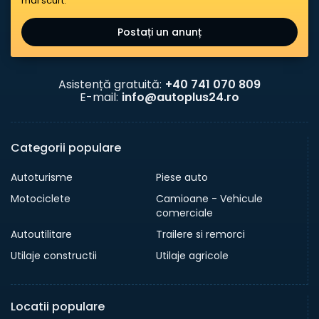
mai scurt.
Postați un anunț
Asistență gratuită:
+40 741 070 809
E-mail:
info@autoplus24.ro
Categorii populare
Autoturisme
Piese auto
Motociclete
Camioane - Vehicule
comerciale
Autoutilitare
Trailere si remorci
Utilaje constructii
Utilaje agricole
Locatii populare