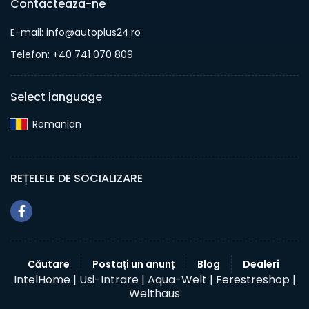
Contacteaza-ne
E-mail: info@autoplus24.ro
Telefon: +40 741 070 809
Select language
Romanian‎
REȚELELE DE SOCIALIZARE
Căutare
Postați un anunț
Blog
Dealeri
IntelHome |
Usi-Intrare |
Aqua-Welt |
Ferestreshop |
Welthaus