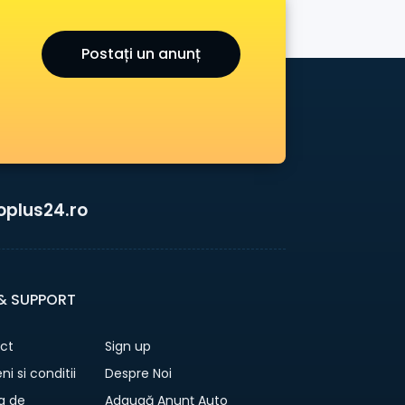
Postați un anunț
oplus24.ro
 & SUPPORT
ct
Sign up
i si conditii
Despre Noi
ca de
Adaugă Anunț Auto