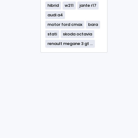
hibrid
w211
jante r17
audi a4
motor ford cmax
bara
stati
skoda octavia
renault megane 3 gt ...