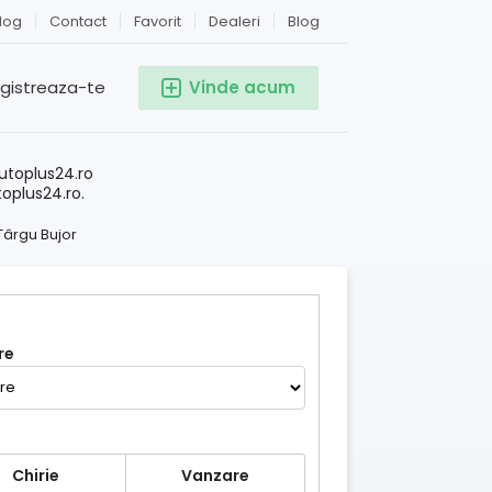
log
Contact
Favorit
Dealeri
Blog
egistreaza-te
Vinde acum
!
utoplus24.ro
toplus24.ro.
Târgu Bujor
re
Chirie
Vanzare