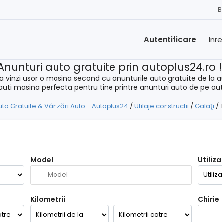
B
Autentificare
Inr
Anunturi auto gratuite prin autoplus24.ro 
a vinzi usor o masina second cu anunturile auto gratuite de la a
cauti masina perfecta pentru tine printre anunturi auto de pe au
uto Gratuite & Vânzări Auto - Autoplus24
/
Utilaje constructii
/
Galaţi
/
Model
Utiliza
Kilometrii
Chirie