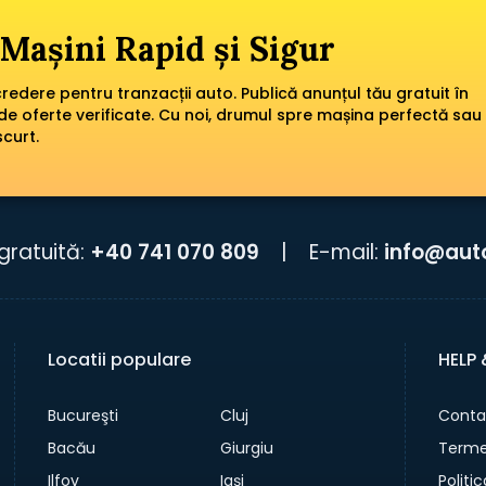
Mașini Rapid și Sigur
edere pentru tranzacții auto. Publică anunțul tău gratuit în
de oferte verificate. Cu noi, drumul spre mașina perfectă sau
scurt.
gratuită:
+40 741 070 809
|
E-mail:
info@aut
Locatii populare
HELP
Bucureşti
Cluj
Conta
Bacău
Giurgiu
Termen
Ilfov
Iaşi
Politi