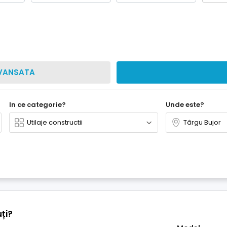
VANSATA
In ce categorie?
Unde este?
ți?