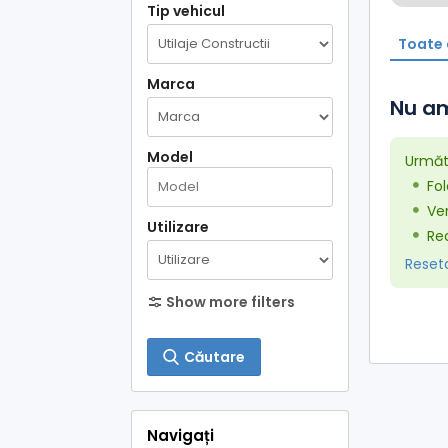
Tip vehicul
Toate 
Marca
Nu am
Model
Următo
Fol
Ver
Utilizare
Red
Resetaț
Show more filters
Căutare
Navigați