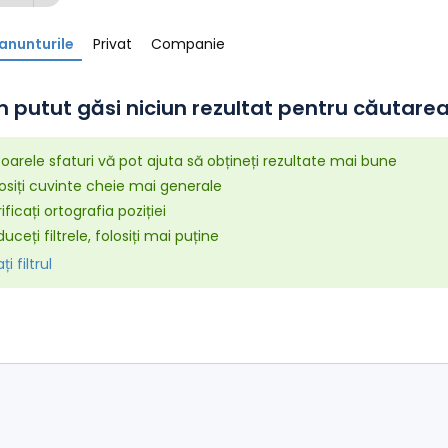
anunturile
Privat
Companie
 putut găsi niciun rezultat pentru căutarea 
arele sfaturi vă pot ajuta să obțineți rezultate mai bune
osiți cuvinte cheie mai generale
ificați ortografia poziției
uceți filtrele, folosiți mai puține
i filtrul