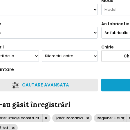
Model
e
An fabricatie
ii
Chirie
Chi
antare
CAUTARE AVANSATA
-au găsit înregistrări
ie: Utilaje constructii
Țară: Romania
Regiune: Galaţi
ă tot