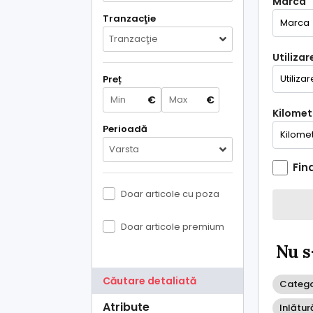
Marca
Tranzacţie
Tranzacţie
Utilizar
Preț
€
€
Kilometr
Perioadă
Varsta
Fin
Doar articole cu poza
Doar articole premium
Nu s
Căutare detaliată
Categor
Atribute
Inlătur