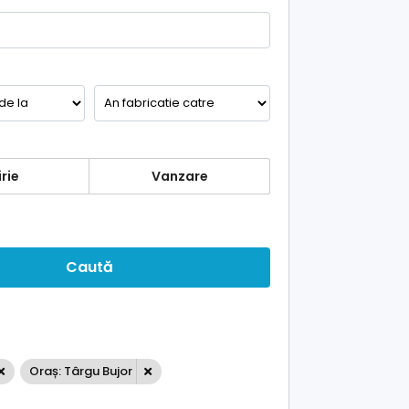
rie
Vanzare
Caută
Oraș: Târgu Bujor