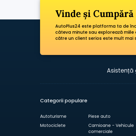
Vinde și Cumpără 
AutoPlus24 este platforma ta de încr
câteva minute sau explorează miile 
către un client serios este mult mai 
Asistență 
Categorii populare
Autoturisme
Piese auto
Motociclete
Camioane - Vehicule
comerciale