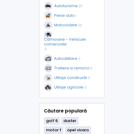
Autoturisme
211
Piese auto
1
Motociclete
20
Camioane - Vehicule
comerciale
5
Autoutilitare
0
Trailere si remorci
0
Utilaje constructii
0
Utilaje agricole
0
Căutare populară
golf 6
duster
motor f
opel vivaro