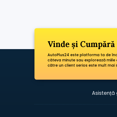
Vinde și Cumpără 
AutoPlus24 este platforma ta de încr
câteva minute sau explorează miile 
către un client serios este mult mai 
Asistență 