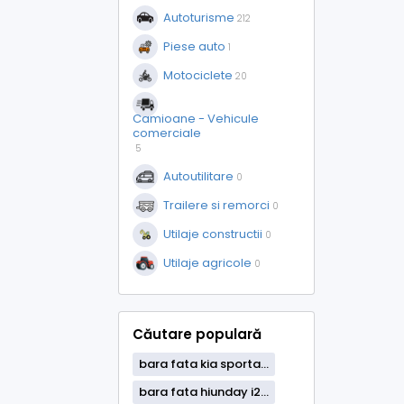
Autoturisme
212
Piese auto
1
Motociclete
20
Camioane - Vehicule
comerciale
5
Autoutilitare
0
Trailere si remorci
0
Utilaje constructii
0
Utilaje agricole
0
Căutare populară
bara fata kia sporta...
bara fata hiunday i2...