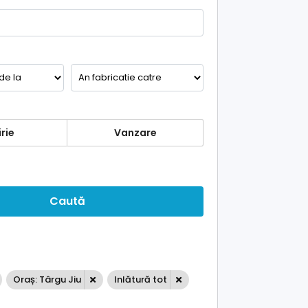
rie
Vanzare
Caută
Oraș: Târgu Jiu
Inlătură tot