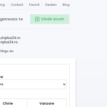
log
Contact
Favorit
Dealeri
Blog
egistreaza-te
Vinde acum
!
utoplus24.ro
toplus24.ro.
Târgu Jiu
re
Chirie
Vanzare