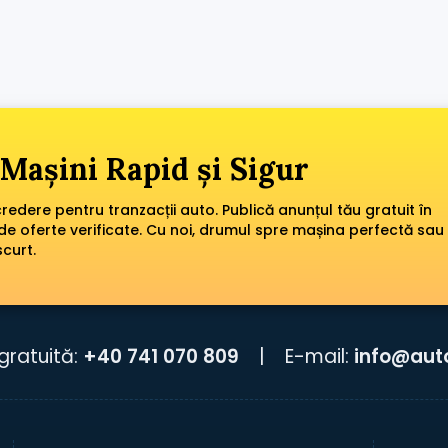
Mașini Rapid și Sigur
edere pentru tranzacții auto. Publică anunțul tău gratuit în
de oferte verificate. Cu noi, drumul spre mașina perfectă sau
scurt.
gratuită:
+40 741 070 809
|
E-mail:
info@aut