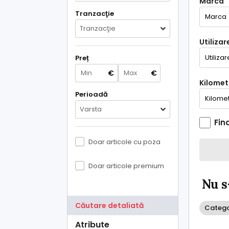
Marca
Tranzacţie
Tranzacţie
Utilizar
Preț
€
€
Kilometr
Perioadă
Varsta
Fin
Doar articole cu poza
Doar articole premium
Nu s
Căutare detaliată
Categor
Atribute