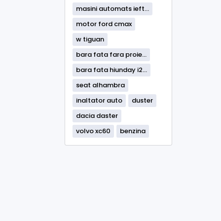
masini automats ieft...
motor ford cmax
w tiguan
bara fata fara proie...
bara fata hiunday i2...
seat alhambra
inaltator auto
duster
dacia daster
volvo xc60
benzina