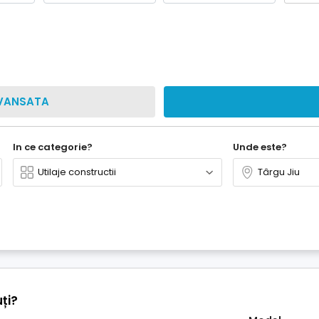
VANSATA
In ce categorie?
Unde este?
ți?