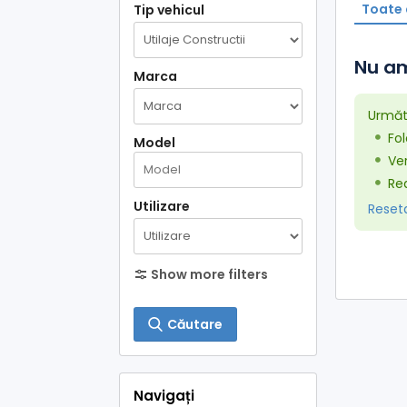
Toate 
Tip vehicul
Nu am
Marca
Următo
Fol
Model
Ver
Red
Utilizare
Resetaț
Show more filters
Căutare
Navigați