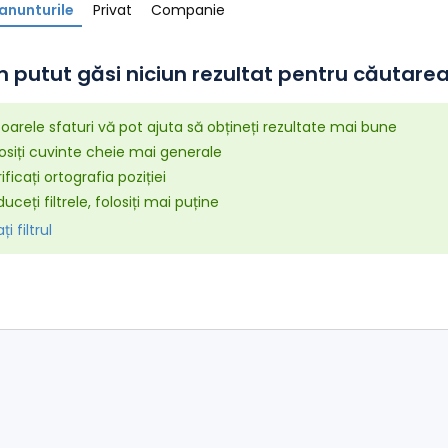
anunturile
Privat
Companie
 putut găsi niciun rezultat pentru căutarea 
arele sfaturi vă pot ajuta să obțineți rezultate mai bune
osiți cuvinte cheie mai generale
ificați ortografia poziției
uceți filtrele, folosiți mai puține
i filtrul