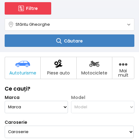
Filtre
Căutare
Mai
Autoturisme
Piese auto
Motociclete
mult
Ce cauți?
Marca
Model
Caroserie