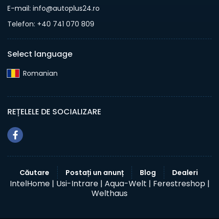
E-mail: info@autoplus24.ro
Telefon: +40 741 070 809
Select language
Romanian‎
REȚELELE DE SOCIALIZARE
Căutare
Postați un anunț
Blog
Dealeri
IntelHome |
Usi-Intrare |
Aqua-Welt |
Ferestreshop |
Welthaus