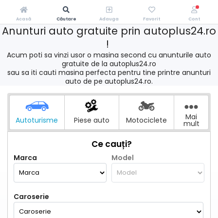
Acasă
Căutare
Adauga
Favorit
Cont
Anunturi auto gratuite prin autoplus24.ro
!
Acum poti sa vinzi usor o masina second cu anunturile auto
gratuite de la autoplus24.ro
sau sa iti cauti masina perfecta pentru tine printre anunturi
auto de pe autoplus24.ro.
Mai
Autoturisme
Piese auto
Motociclete
mult
Ce cauți?
Marca
Model
Caroserie