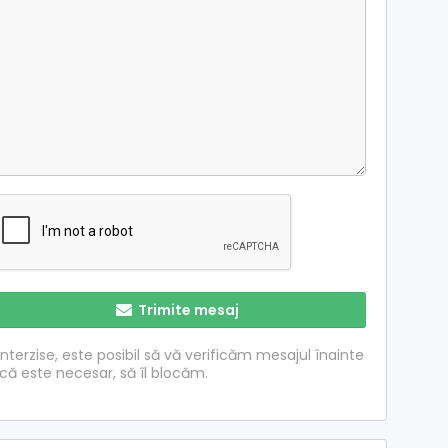
Trimite mesaj
nterzise, ​​este posibil să vă verificăm mesajul înainte
acă este necesar, să îl blocăm.