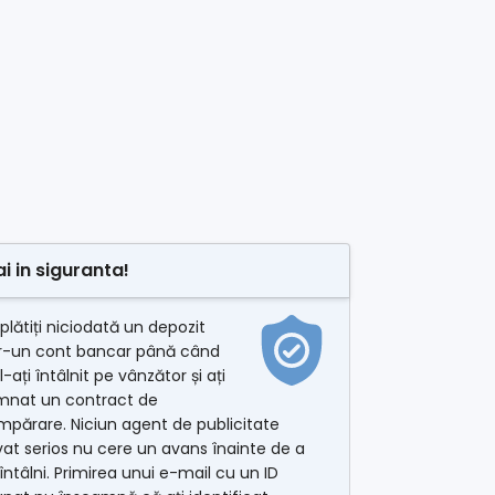
ai in siguranta!
plătiți niciodată un depozit
tr-un cont bancar până când
l-ați întâlnit pe vânzător și ați
mnat un contract de
părare. Niciun agent de publicitate
vat serios nu cere un avans înainte de a
întâlni. Primirea unui e-mail cu un ID