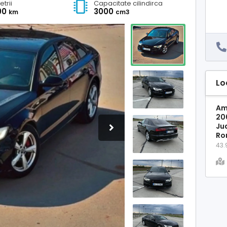
etrii
Capacitate cilindirca
00
3000
km
cm3
Lo
Am
20
Jud
Ro
43.