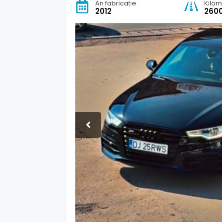
An fabricatie
Kilom
2012
260