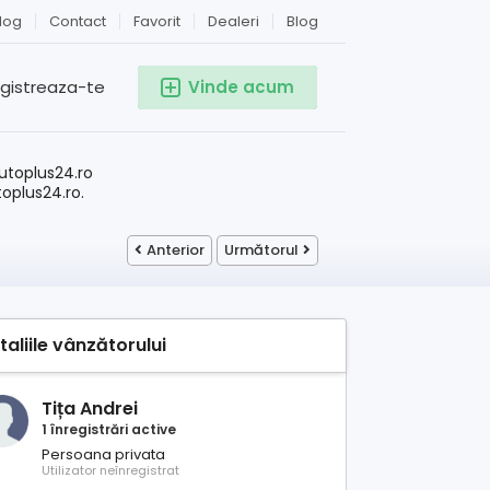
log
Contact
Favorit
Dealeri
Blog
egistreaza-te
Vinde acum
!
utoplus24.ro
toplus24.ro.
Anterior
Următorul
taliile vânzătorului
Tița Andrei
1 înregistrări active
Persoana privata
Utilizator neînregistrat