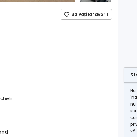
Salvați la favorit
St
Nu 
în
ichelin
nu 
se
cum
pri
vă 
and