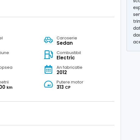
sca
exp
se
tri
dat
dac
el
Caroserie
ac
Sedan
tiune
Combustibil
Electric
vopsea
An fabricatie
2012
etrii
Putere motor
000
313
km
CP