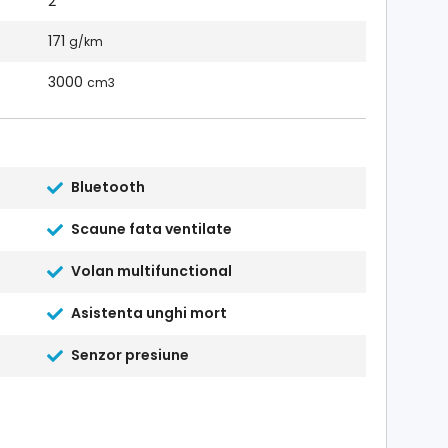
2
171
g/km
3000
cm3
Bluetooth
Scaune fata ventilate
Volan multifunctional
Asistenta unghi mort
Senzor presiune