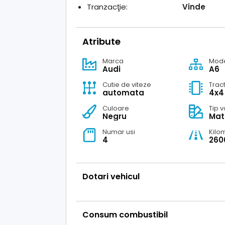
Tranzacţie:
Vinde
Atribute
Marca
Mod
Audi
A6
Cutie de viteze
Trac
automata
4x4
Culoare
Tip 
Negru
Mat
Kilom
Numar usi
26
4
Dotari vehicul
Consum combustibil