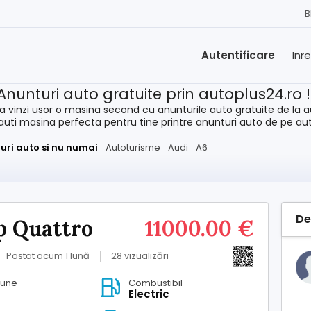
B
Autentificare
Inr
Anunturi auto gratuite prin autoplus24.ro 
a vinzi usor o masina second cu anunturile auto gratuite de la a
cauti masina perfecta pentru tine printre anunturi auto de pe au
uri auto si nu numai
Autoturisme
Audi
A6
De
cp Quattro
11000.00 €
Postat acum 1 lună
28 vizualizări
iune
Combustibil
Electric