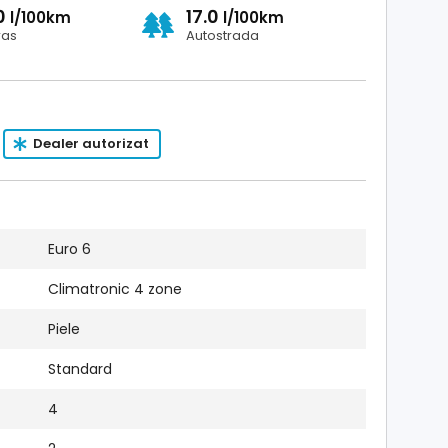
.0
17.0
l/100km
l/100km
ras
Autostrada
Dealer autorizat
Euro 6
Climatronic 4 zone
Piele
Standard
4