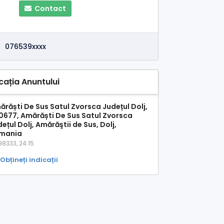
Contact
076539xxxx
cația Anuntului
ărăști De Sus Satul Zvorsca Județul Dolj,
0677, Amărăști De Sus Satul Zvorsca
ețul Dolj, Amărăştii de Sus, Dolj,
mania
98333, 24.15
Obțineți indicații