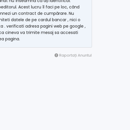
nat nu înseamnă că ați identificat
editorul. Acest lucru îl faci pe loc, când
mnezi un contract de cumpărare. Nu
miteti datele de pe cardul bancar , nici o
a . verificati adresa pagini web pe google ,
a cineva va trimite mesaj sa accesati
ea pagina.
Raportați Anuntul