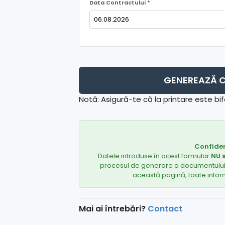
Data Contractului *
GENEREAZĂ C
Notă: Asigură-te că la printare este b
Confiden
Datele introduse în acest formular
NU 
procesul de generare a documentului ar
această pagină, toate inform
Mai ai întrebări?
Contact