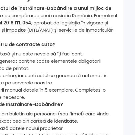
ctul de Înstrăinare-Dobândire a unui mijloc de
a sau cumpărarea unei mașini în România. Formularul
l 2016 ITL 054
, aprobat de legislația în vigoare și
și impozite (DITL/ANAF) și serviciile de înmatriculări
stru de contracte auto?
xă și nu este nevoie să îți faci cont.
enerat conține toate elementele obligatorii
ta de printat.
online, iar contractul se generează automat în
te pe serverele noastre.
crii manual datele în 5 exemplare. Completezi o
le necesare.
e Înstrăinare-Dobândire?
 din buletin ale persoanei (sau firmei) care vinde
xact cea din cartea de identitate.
ă datele noului proprietar.