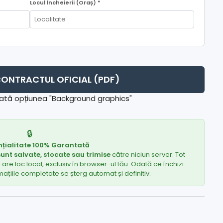
Locul Încheierii (Oraș) *
ONTRACTUL OFICIAL (PDF)
ifată opțiunea "Background graphics"
🔒
țialitate 100% Garantată
sunt salvate, stocate sau trimise
către niciun server. Tot
e loc local, exclusiv în browser-ul tău. Odată ce închizi
ațiile completate se șterg automat și definitiv.