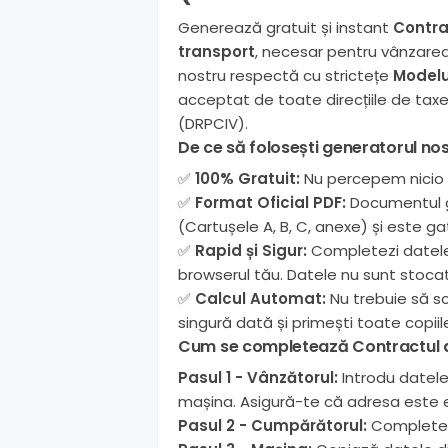
Generează gratuit și instant
Contra
transport
, necesar pentru vânzare
nostru respectă cu strictețe
Modelu
acceptat de toate direcțiile de taxe 
(DRPCIV).
De ce să folosești generatorul no
✅
100% Gratuit:
Nu percepem nicio ta
✅
Format Oficial PDF:
Documentul g
(Cartușele A, B, C, anexe) și este ga
✅
Rapid și Sigur:
Completezi datele 
browserul tău. Datele nu sunt stoca
✅
Calcul Automat:
Nu trebuie să s
singură dată și primești toate copii
Cum se completează Contractul d
Pasul 1 - Vânzătorul:
Introdu datele
mașina. Asigură-te că adresa este e
Pasul 2 - Cumpărătorul:
Completeaz