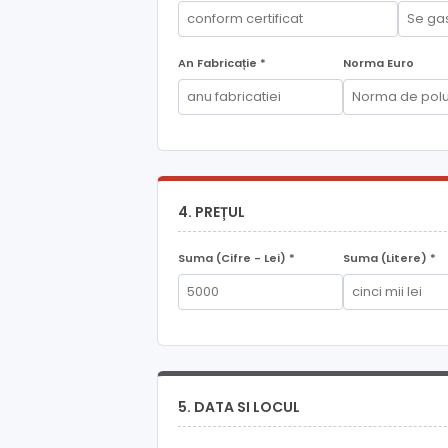
An Fabricație *
Norma Euro
4. PREȚUL
Suma (Cifre - Lei) *
Suma (Litere) *
5. DATA SI LOCUL