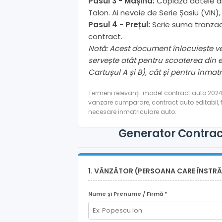
Pasul 3 - Mașina:
Copiază datele din
Talon. Ai nevoie de Serie Șasiu (VIN)
Pasul 4 - Prețul:
Scrie suma tranzacț
contract.
Notă: Acest document înlocuiește v
servește atât pentru scoaterea din e
Cartușul A și B), cât și pentru înm
Termeni relevanți: model contract auto 2024,
vanzare cumparare, contract auto editabil, 
necesare inmatriculare auto.
Generator Contract
1. VÂNZĂTOR (PERSOANA CARE ÎNSTRĂ
Nume și Prenume / Firmă *