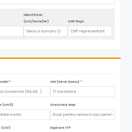
Identificat
(Act/Serie/Nr)
CNP Repr.
)
Model *
VIN (Serie Șasiu) *
ee (cm3)
Greutate Max
 (CIV)
Expirare ITP