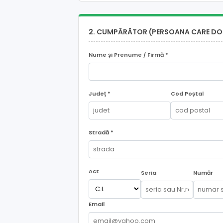
2. CUMPĂRĂTOR (PERSOANA CARE DO
Nume și Prenume / Firmă *
Județ *
Cod Poștal
Stradă *
Act
Seria
Număr
Email