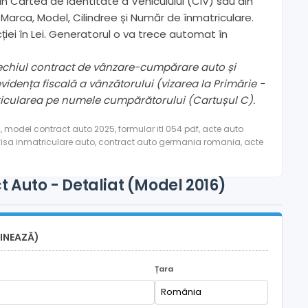
 Cartea de Identitate a Vehiculului (CIV) sau din
, Marca, Model, Cilindree și Număr de înmatriculare.
iei în Lei. Generatorul o va trece automat în
echiul contract de vânzare-cumpărare auto și
vidența fiscală a vânzătorului (vizarea la Primărie -
atricularea pe numele cumpărătorului (Cartușul C).
 model contract auto 2025, formular itl 054 pdf, acte auto
fisa inmatriculare auto, contract auto germania romania, acte
 Auto - Detaliat (Model 2016)
INEAZĂ)
Țara