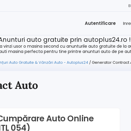
B
Autentificare
Inr
Anunturi auto gratuite prin autoplus24.ro 
a vinzi usor o masina second cu anunturile auto gratuite de la a
cauti masina perfecta pentru tine printre anunturi auto de pe au
țuri Auto Gratuite & Vânzări Auto - Autoplus24
/
Generator Contract 
act Auto
Cumpărare Auto Online
ITL 054)