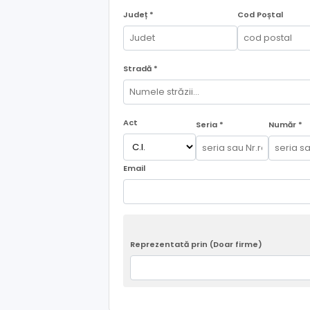
Județ *
Cod Poștal
Stradă *
Act
Seria *
Număr *
Email
Reprezentată prin (Doar firme)