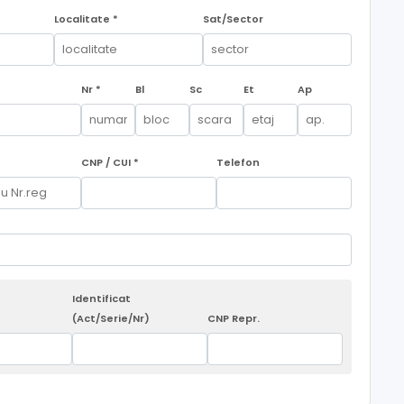
Localitate *
Sat/Sector
Nr *
Bl
Sc
Et
Ap
CNP / CUI *
Telefon
Identificat
(Act/Serie/Nr)
CNP Repr.