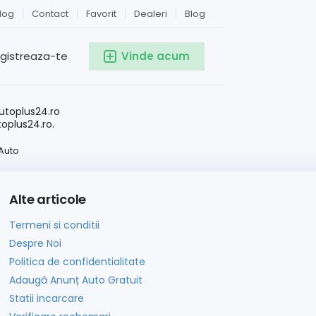
log
Contact
Favorit
Dealeri
Blog
egistreaza-te
Vinde acum
!
utoplus24.ro
toplus24.ro.
Auto
Alte articole
Termeni si conditii
Despre Noi
Politica de confidentialitate
Adaugă Anunț Auto Gratuit
Statii incarcare