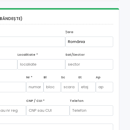
BÂNDEȘTE)
Țara
Localitate *
Sat/Sector
Nr *
Bl
Sc
Et
Ap
CNP / CUI *
Telefon