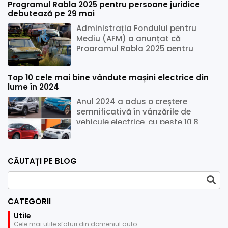
Programul Rabla 2025 pentru persoane juridice
debutează pe 29 mai
Administrația Fondului pentru
Mediu (AFM) a anunțat că
Programul Rabla 2025 pentru
persoane juridice va începe pe 29
mai 2025, ora 10:00, și...
Top 10 cele mai bine vândute mașini electrice din
lume în 2024
Anul 2024 a adus o creștere
semnificativă în vânzările de
vehicule electrice, cu peste 10,8
milioane de unități vândute la nivel
global, rep...
CĂUTAȚI PE BLOG
CATEGORII
Utile
Cele mai utile sfaturi din domeniul auto.