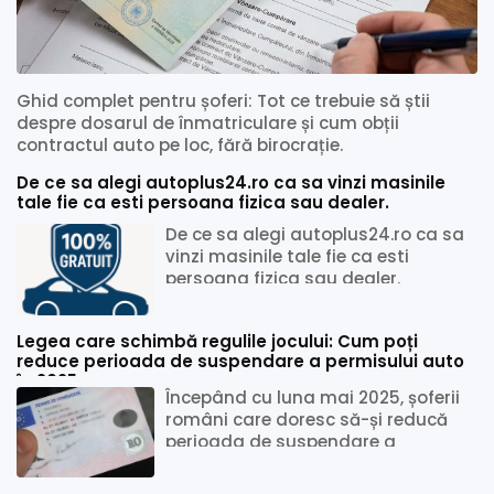
Ghid complet pentru șoferi: Tot ce trebuie să știi
despre dosarul de înmatriculare și cum obții
contractul auto pe loc, fără birocrație.
De ce sa alegi autoplus24.ro ca sa vinzi masinile
tale fie ca esti persoana fizica sau dealer.
De ce sa alegi autoplus24.ro ca sa
vinzi masinile tale fie ca esti
persoana fizica sau dealer.
Legea care schimbă regulile jocului: Cum poți
reduce perioada de suspendare a permisului auto
în 2025
Începând cu luna mai 2025, șoferii
români care doresc să-și reducă
perioada de suspendare a
permisului auto trebuie să
îndeplinească o nouă ...