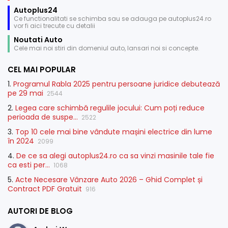
Autoplus24
Ce functionalitati se schimba sau se adauga pe autoplus24.ro
vor fi aici trecute cu detalii
Noutati Auto
Cele mai noi stiri din domeniul auto, lansari noi si concepte.
CEL MAI POPULAR
1.
Programul Rabla 2025 pentru persoane juridice debutează
pe 29 mai
2544
2.
Legea care schimbă regulile jocului: Cum poți reduce
perioada de suspe...
2522
3.
Top 10 cele mai bine vândute mașini electrice din lume
în 2024
2099
4.
De ce sa alegi autoplus24.ro ca sa vinzi masinile tale fie
ca esti per...
1068
5.
Acte Necesare Vânzare Auto 2026 – Ghid Complet și
Contract PDF Gratuit
916
AUTORI DE BLOG