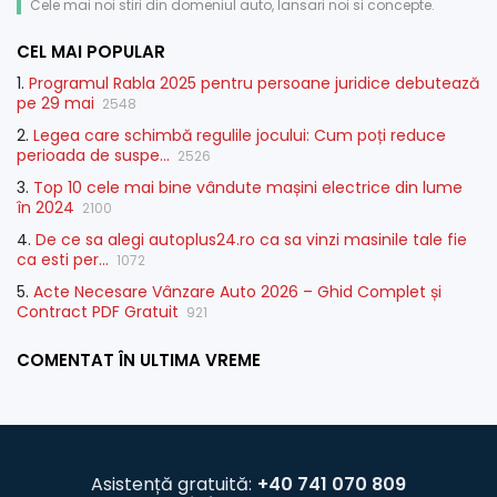
Cele mai noi stiri din domeniul auto, lansari noi si concepte.
CEL MAI POPULAR
1.
Programul Rabla 2025 pentru persoane juridice debutează
pe 29 mai
2548
2.
Legea care schimbă regulile jocului: Cum poți reduce
perioada de suspe...
2526
3.
Top 10 cele mai bine vândute mașini electrice din lume
în 2024
2100
4.
De ce sa alegi autoplus24.ro ca sa vinzi masinile tale fie
ca esti per...
1072
5.
Acte Necesare Vânzare Auto 2026 – Ghid Complet și
Contract PDF Gratuit
921
COMENTAT ÎN ULTIMA VREME
Asistență gratuită:
+40 741 070 809