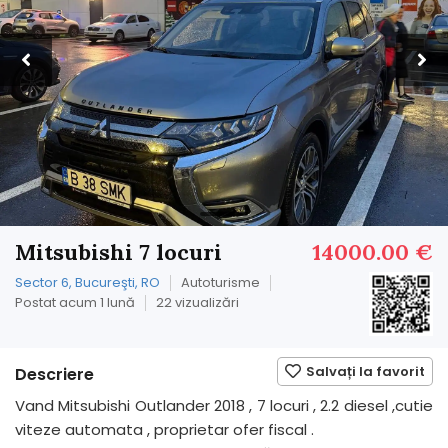
Mitsubishi 7 locuri
14000.00 €
Sector 6, Bucureşti, RO
Autoturisme
Postat acum 1 lună
22 vizualizări
Salvați la favorit
Descriere
Vand Mitsubishi Outlander 2018 , 7 locuri , 2.2 diesel ,cutie
viteze automata , proprietar ofer fiscal .