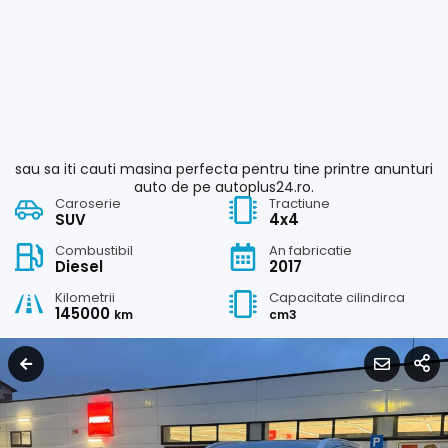
sau sa iti cauti masina perfecta pentru tine printre anunturi
auto de pe autoplus24.ro.
Caroserie
Tractiune
SUV
4x4
Combustibil
An fabricatie
Diesel
2017
Kilometrii
Capacitate cilindirca
145000
km
cm3