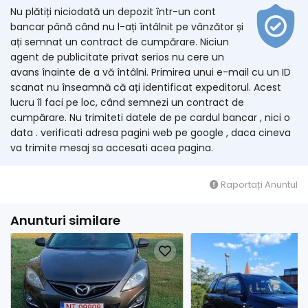
Nu plătiți niciodată un depozit într-un cont
bancar până când nu l-ați întâlnit pe vânzător și
ați semnat un contract de cumpărare. Niciun
agent de publicitate privat serios nu cere un
avans înainte de a vă întâlni. Primirea unui e-mail cu un ID
scanat nu înseamnă că ați identificat expeditorul. Acest
lucru îl faci pe loc, când semnezi un contract de
cumpărare. Nu trimiteti datele de pe cardul bancar , nici o
data . verificati adresa pagini web pe google , daca cineva
va trimite mesaj sa accesati acea pagina.
Raportați Anuntul
Anunturi similare