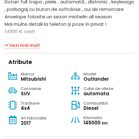
Dotari :full trapa , piele , automată , distronic , keylessgo
, porbagaj cu buton de softclose , cui de remorcare
Anvelope folosite un sezon michelin all season
Mai multe detalii la telefon și poze în privat !
14000 € cash
15000€ la variante
Vezi mai mult
Atribute
Marca
Model
Mitsubishi
Outlander
Caroserie
Cutie de viteze
SUV
automata
Tractiune
Combustibil
4x4
Diesel
Kilometrii
An fabricatie
145000
2017
km