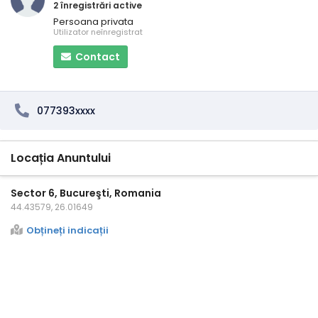
2 înregistrări active
Persoana privata
Utilizator neînregistrat
Contact
077393xxxx
Locația Anuntului
Sector 6, Bucureşti, Romania
44.43579, 26.01649
Obțineți indicații