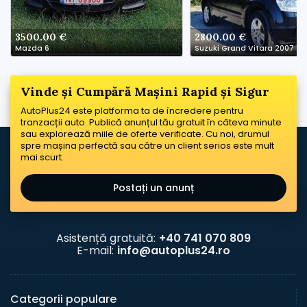
3500.00 €
2800.00 €
Mazda 6
Suzuki Grand Vitara 2007
Vinde și Cumpără Mașini Rapid și Sigur
AutoPlus24 este platforma ta de încredere pentru
tranzacții auto. Publică anunțul tău gratuit în câteva minute
sau explorează miile de oferte verificate. Cu noi, drumul
spre mașina perfectă sau către un client serios este mult
mai scurt.
Postați un anunț
Asistență gratuită:
+40 741 070 809
E-mail:
info@autoplus24.ro
Categorii populare