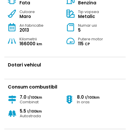
Fata
Benzina
Culoare
Tip vopsea
Maro
Metalic
An fabricatie
Numar usi
2013
5
Kilometrii
Putere motor
166000
115
km
CP
Dotari vehicul
Consum combustibil
7.0
8.0
l/100km
l/100km
Combinat
In oras
5.5
l/100km
Autostrada