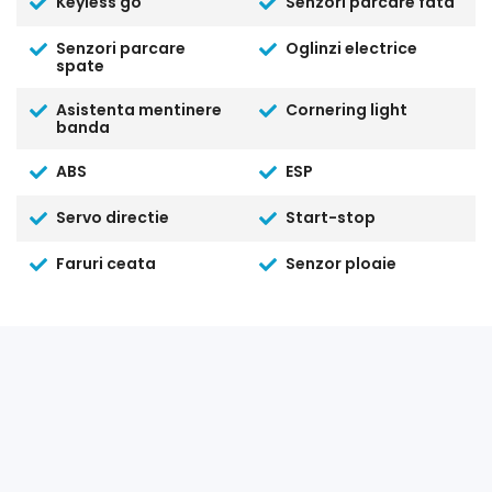
Keyless go
Senzori parcare fata
Senzori parcare
Oglinzi electrice
spate
Asistenta mentinere
Cornering light
banda
ABS
ESP
Servo directie
Start-stop
Faruri ceata
Senzor ploaie