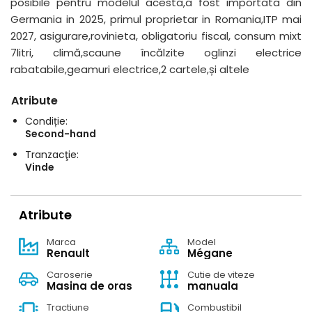
posibile pentru modelul acesta,a fost importata din
Germania in 2025, primul proprietar in Romania,ITP mai
2027, asigurare,rovinieta, obligatoriu fiscal, consum mixt
7litri, climă,scaune încălzite oglinzi electrice
rabatabile,geamuri electrice,2 cartele,și altele
Atribute
Condiție:
Second-hand
Tranzacţie:
Vinde
Atribute
Marca
Model
Renault
Mégane
Caroserie
Cutie de viteze
Masina de oras
manuala
Tractiune
Combustibil