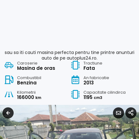
sau sa iti cauti masina perfecta pentru tine printre anunturi
auto de pe autoplus24.ro.
Caroserie
Tractiune
Masina de oras
Fata
Combustibil
An fabricatie
Benzina
2013
Kilometrii
Capacitate cilindirca
166000
1195
km
cm3