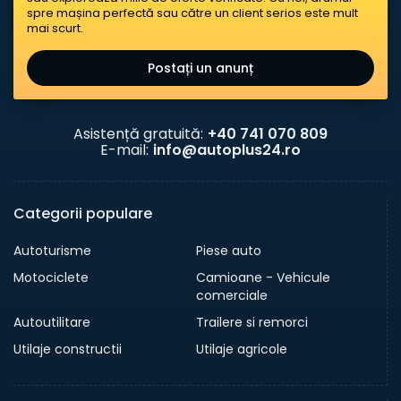
spre mașina perfectă sau către un client serios este mult
mai scurt.
Postați un anunț
Asistență gratuită:
+40 741 070 809
E-mail:
info@autoplus24.ro
Categorii populare
Autoturisme
Piese auto
Motociclete
Camioane - Vehicule
comerciale
Autoutilitare
Trailere si remorci
Utilaje constructii
Utilaje agricole