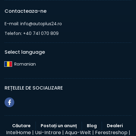
Contacteaza-ne
E-mail: info@autoplus24.ro
Telefon: +40 741 070 809
Select language
Romanian‎
REȚELELE DE SOCIALIZARE
Căutare
Postați un anunț
Blog
Dealeri
IntelHome |
Usi-Intrare |
Aqua-Welt |
Ferestreshop |