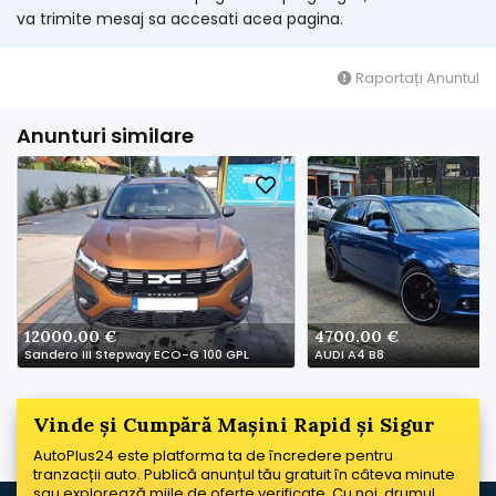
va trimite mesaj sa accesati acea pagina.
Raportați Anuntul
Anunturi similare
12000.00 €
4700.00 €
Sandero III Stepway ECO-G 100 GPL
AUDI A4 B8
Vinde și Cumpără Mașini Rapid și Sigur
AutoPlus24 este platforma ta de încredere pentru
tranzacții auto. Publică anunțul tău gratuit în câteva minute
sau explorează miile de oferte verificate. Cu noi, drumul