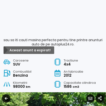
sau sa iti cauti masina perfecta pentru tine printre anunturi
auto de pe autoplus24.ro.
Aceast anunt a expirat!
Caroserie
Tractiune
SUV
4x4
Combustibil
An fabricatie
Benzina
2012
Kilometrii
Capacitate cilindirca
98000
1586
km
cm3