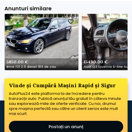
Anunturi similare
5850.00 €
15490.00 €
Bmw f31 2.0 diesel 184 de cau
Audi Q3 Quattro S-line Auto
Vinde și Cumpără Mașini Rapid și Sigur
AutoPlus24 este platforma ta de încredere pentru
tranzacții auto. Publică anunțul tău gratuit în câteva minute
sau explorează miile de oferte verificate. Cu noi, drumul
spre mașina perfectă sau către un client serios este mult
mai scurt.
Postați un anunț