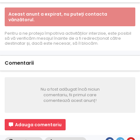
Aceast anunt a expirat, nu puteți contacta
vânzătorul.
Pentru a ne proteja împotriva activităților interzise, ​​este posibil
să vă verificăm mesajul înainte de a fi redirecționat către
destinatar și, dacă este necesar, să îl blocăm.
Comentarii
Nu a fost adăugat încă niciun
comentariu, fii primul care
comentează acest anunț!
Adauga comentariu