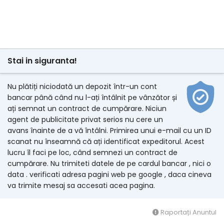
Stai in siguranta!
Nu plătiți niciodată un depozit într-un cont
bancar până când nu l-ați întâlnit pe vânzător și
ați semnat un contract de cumpărare. Niciun
agent de publicitate privat serios nu cere un
avans înainte de a vă întâlni. Primirea unui e-mail cu un ID
scanat nu înseamnă că ați identificat expeditorul. Acest
lucru îl faci pe loc, când semnezi un contract de
cumpărare. Nu trimiteti datele de pe cardul bancar , nici o
data . verificati adresa pagini web pe google , daca cineva
va trimite mesaj sa accesati acea pagina.
Raportați Anuntul