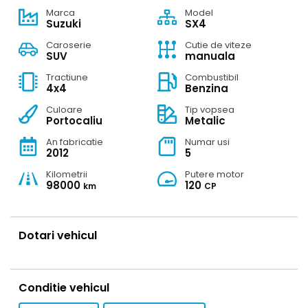
Patru cauciucuri de iarna in stare destul de buna cu tot
Marca
Model
Suzuki
SX4
cu jenti.
Consum mediu 6,5%-7%.
Caroserie
Cutie de viteze
SUV
manuala
Masina poate fi vazuta in Campina, judetul Prahova, in
Tractiune
Combustibil
4x4
Benzina
zona magazinului Kaufland, cu programare prealabila.
Sunt al doilea proprietar.
Culoare
Tip vopsea
Portocaliu
Metalic
Pretul este negociabil in limite rezonabile.
An fabricatie
Numar usi
2012
5
Kilometrii
Putere motor
98000
120
km
CP
Dotari vehicul
Conditie vehicul