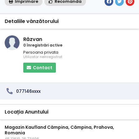
Imprimare
Recomanda
Detaliile vânzătorului
Răzvan
0 înregistrări active
Persoana privata
Utilizator neînregistrat
Contact
077146xxxx
Locația Anuntului
Magazin Kaufland Câmpina, Câmpina, Prahova,
Romania
45.12619, 25.73496