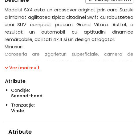
Descriere
Modelul SX4 este un crossover original, prin care Suzuki
a imbinat agilitatea tipica citadinei Swift cu robustetea
unui SUV compact precum Grand Vitara. Astfel, a
rezultat un automobil cu aptitudini dinamice
remarcabile, abilitati 4×4 si un design atragator.
Minusuri:
Caroseria are zgarieturi superficiale, camera de
marsarier este demontata, dar conexiunile exista,
Vezi mai mult
oglinda retrovizoare exterioara stanga nu se mai
rabateaza electric .
Atribute
Plusuri:
Condiție:
- motor si cutie in stare foarte buna ( kilometri putini )
Second-hand
- dotari multiple: geamuri electrice, airbag-uri, aer
Tranzacţie:
conditionat, oglinzi electrice, scaune incalzite fata, ESP,
Vinde
frane pe disc pe toate cele patru roti, proiectoare
ceata, display navigatie, tractiune 4x4 .
Atribute
ITP valabil pana pe 28 Mai 2027