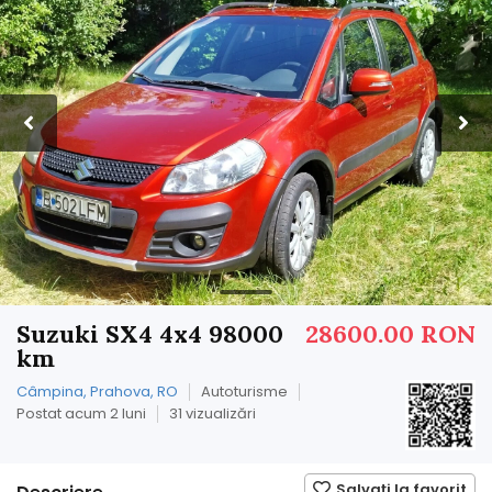
Suzuki SX4 4x4 98000
28600.00 RON
km
Câmpina, Prahova, RO
Autoturisme
Postat acum 2 luni
31 vizualizări
Salvați la favorit