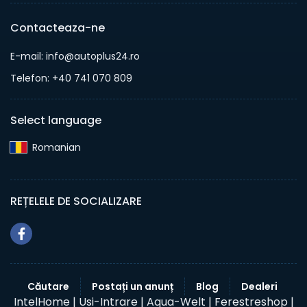
Contacteaza-ne
E-mail: info@autoplus24.ro
Telefon: +40 741 070 809
Select language
Romanian‎
REȚELELE DE SOCIALIZARE
Căutare
Postați un anunț
Blog
Dealeri
IntelHome |
Usi-Intrare |
Aqua-Welt |
Ferestreshop |