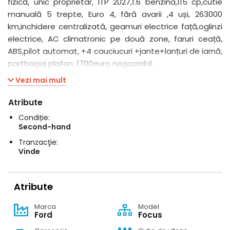
fizică, unic proprietar, ITP 2027,1.6 benzina,115 cp,cutie
manuală 5 trepte, Euro 4, fără avarii ,4 uși, 263000
km,inchidere centralizată, geamuri electrice față,oglinzi
electrice, AC climatronic pe două zone, faruri ceață,
ABS,pilot automat, +4 cauciucuri +jante+lanțuri de iarnă,
portbagaj plafon. 1700euro negociabil.
Vezi mai mult
Atribute
Condiție:
Second-hand
Tranzacţie:
Vinde
Atribute
Marca
Model
Ford
Focus