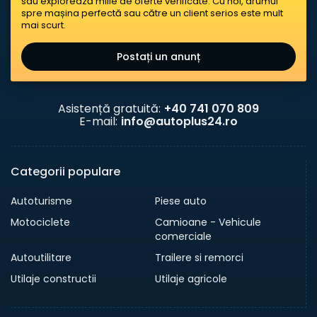
sau explorează miile de oferte verificate. Cu noi, drumul
spre mașina perfectă sau către un client serios este mult
mai scurt.
Postați un anunț
Asistență gratuită:
+40 741 070 809
E-mail:
info@autoplus24.ro
Categorii populare
Autoturisme
Piese auto
Motociclete
Camioane - Vehicule
comerciale
Autoutilitare
Trailere si remorci
Utilaje constructii
Utilaje agricole