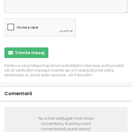
Trimite mesaj
Pentru a ne proteja împotriva activităților interzise, ​​este posibil
să vă verificăm mesajul înainte de a fi redirecționat către
destinatar și, dacă este necesar, să îl blocăm.
Comentarii
Nu a fost adăugat încă niciun
comentariu, fii primul care
comentează acest anunț!