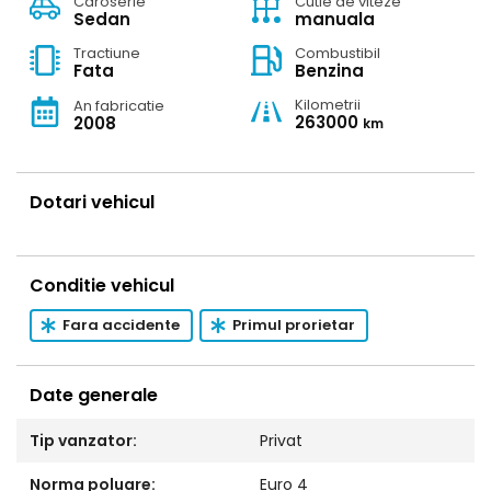
Caroserie
Cutie de viteze
Sedan
manuala
Tractiune
Combustibil
Fata
Benzina
Kilometrii
An fabricatie
263000
2008
km
Dotari vehicul
Conditie vehicul
Fara accidente
Primul prorietar
Date generale
Tip vanzator:
Privat
Norma poluare:
Euro 4