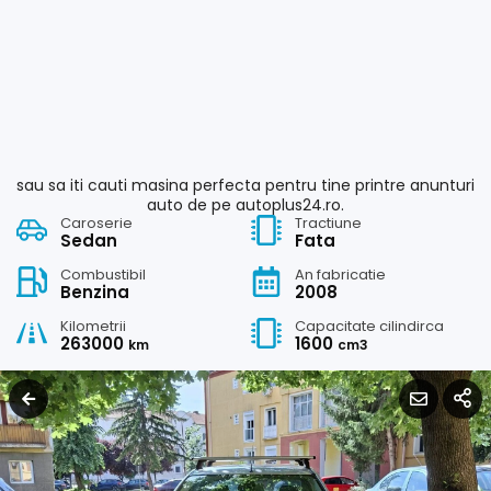
sau sa iti cauti masina perfecta pentru tine printre anunturi
auto de pe autoplus24.ro.
Caroserie
Tractiune
Sedan
Fata
Combustibil
An fabricatie
Benzina
2008
Kilometrii
Capacitate cilindirca
263000
1600
km
cm3