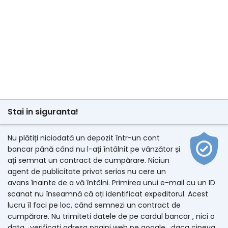
Stai in siguranta!
Nu plătiți niciodată un depozit într-un cont
bancar până când nu l-ați întâlnit pe vânzător și
ați semnat un contract de cumpărare. Niciun
agent de publicitate privat serios nu cere un
avans înainte de a vă întâlni. Primirea unui e-mail cu un ID
scanat nu înseamnă că ați identificat expeditorul. Acest
lucru îl faci pe loc, când semnezi un contract de
cumpărare. Nu trimiteti datele de pe cardul bancar , nici o
data . verificati adresa pagini web pe google , daca cineva