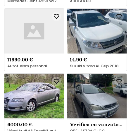
Mercedes-Benz A250 W177 AMG Line – 224 CP – Garanție până în iulie 2027
AUDI A4 B8
11990.00 €
14.90 €
Autoturism personal
Suzuki Vitara AllGrip 2018
6000.00 €
Verifica cu vanzatorul
Vând Audi A6 Facelift automat
OPEL ASTRA G-CC