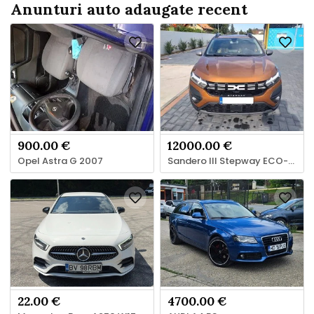
Anunturi auto adaugate recent
pe 27 noiembrie 2025 sau până la
epuizarea bugetului alocat . Buget și
ecotichete disponib...
900.00 €
12000.00 €
Opel Astra G 2007
Sandero III Stepway ECO-G 100 GPL
22.00 €
4700.00 €