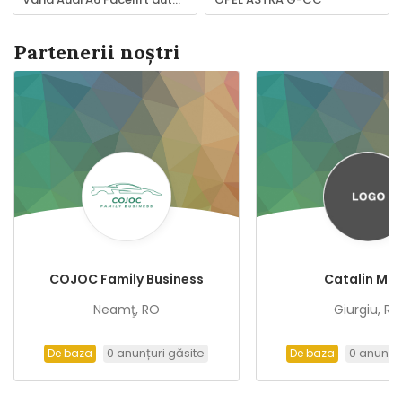
Partenerii noștri
COJOC Family Business
Catalin Mil
Neamţ, RO
Giurgiu, R
0 anunțuri găsite
0 anunțur
De baza
De baza