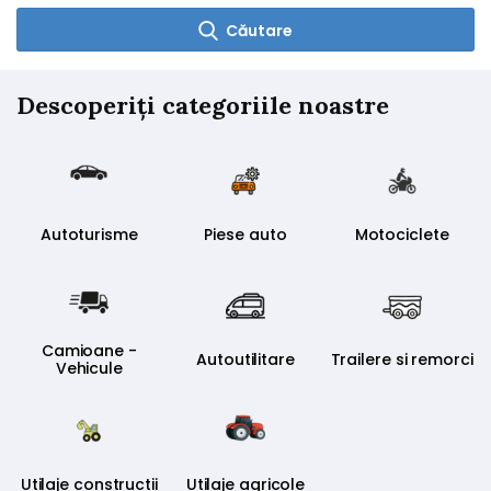
Căutare
Descoperiți categoriile noastre
Autoturisme
Piese auto
Motociclete
Camioane -
Autoutilitare
Trailere si remorci
Vehicule
comerciale
Utilaje constructii
Utilaje agricole