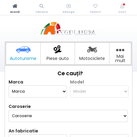
Acasă
Căutare
Adauga
Favorit
Cont
Mai
Autoturisme
Piese auto
Motociclete
mult
Ce cauți?
Marca
Model
Caroserie
An fabricatie