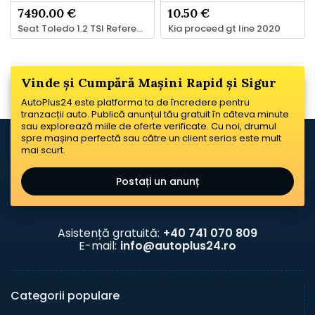
7490.00 €
10.50 €
Seat Toledo 1.2 TSI Reference
Kia proceed gt line 2020
Vinde și Cumpără Mașini Rapid și Sigur
AutoPlus24 este platforma ta de încredere pentru
tranzacții auto. Publică anunțul tău gratuit în câteva minute
sau explorează miile de oferte verificate. Cu noi, drumul
spre mașina perfectă sau către un client serios este mult
mai scurt.
Postați un anunț
Asistență gratuită:
+40 741 070 809
E-mail:
info@autoplus24.ro
Categorii populare