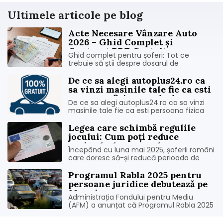
Ultimele articole pe blog
Acte Necesare Vânzare Auto
2026 – Ghid Complet și
Contract PDF Gratuit
Ghid complet pentru șoferi: Tot ce
trebuie să știi despre dosarul de
înmatriculare și cum obții contractul auto
pe loc, fără birocrație.
De ce sa alegi autoplus24.ro ca
sa vinzi masinile tale fie ca esti
persoana fizica sau dealer.
De ce sa alegi autoplus24.ro ca sa vinzi
masinile tale fie ca esti persoana fizica
sau dealer.
Legea care schimbă regulile
jocului: Cum poți reduce
perioada de suspendare a
Începând cu luna mai 2025, șoferii români
permisului auto în 2025
care doresc să-și reducă perioada de
suspendare a permisului auto trebuie să
îndeplinească o nouă condiție esențială:
Programul Rabla 2025 pentru
achitarea integrală a amenzii
persoane juridice debutează pe
contravenționale care a dus la
29 mai
Administrația Fondului pentru Mediu
suspendarea permisului. Aceas...
(AFM) a anunțat că Programul Rabla 2025
pentru persoane juridice va începe pe 29
mai 2025, ora 10:00, și va fi deschis până