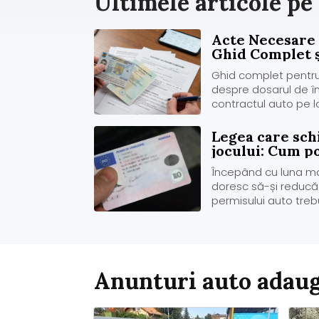
Ultimele articole pe
Acte Necesare
Ghid Complet ș
Gratuit
Ghid complet pentru ș
despre dosarul de în
contractul auto pe lo
Legea care sch
jocului: Cum p
de suspendare 
Începând cu luna mai
2025
doresc să-și reduc
permisului auto tre
condiție esențială: 
contravenționale ca
permisului. Aceas...
Anunturi auto adaug