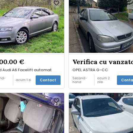
00.00 €
 Audi A6 Facelift automat
OPEL ASTRA G-CC
nd-
Second-
acum 2
Contact
Conta
acum 1 zi
hand
zile
e
Vinde