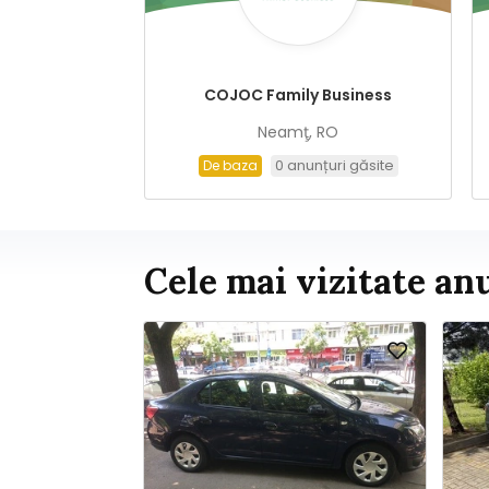
COJOC Family Business
Neamţ, RO
0 anunțuri găsite
De baza
Cele mai vizitate anu