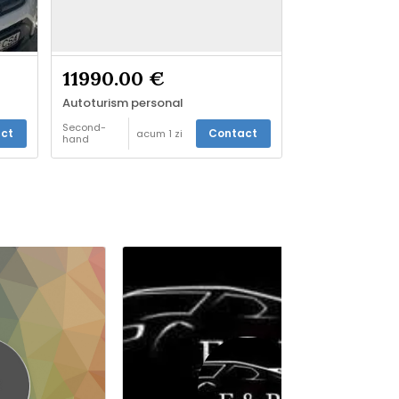
11990.00 €
Autoturism personal
Second-
ct
Contact
acum 1 zi
hand
Vinde