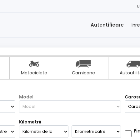
B
Autentificare
Inr
Motociclete
Camioane
Autoutili
Model
Carose
Kilometrii
Fi