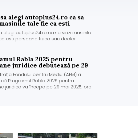
sa alegi autoplus24.ro ca sa
masinile tale fie ca esti
na fizica sau dealer.
 alegi autoplus24.ro ca sa vinzi masinile
 ca esti persoana fizica sau dealer.
amul Rabla 2025 pentru
ane juridice debutează pe 29
trația Fondului pentru Mediu (AFM) a
 că Programul Rabla 2025 pentru
e juridice va începe pe 29 mai 2025, ora
i va fi deschis până pe 27 noiembrie 2025
ă la epuizarea bugetului alocat . Buget
chete disponib...