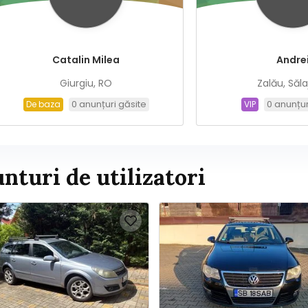
Catalin Milea
Andre
Giurgiu, RO
Zalău, Săla
0 anunțuri găsite
0 anunțur
De baza
VIP
nturi de utilizatori