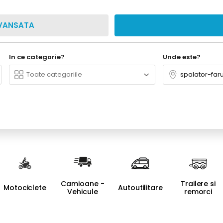
VANSATA
In ce categorie?
Unde este?
Camioane -
Trailere si
Motociclete
Autoutilitare
Vehicule
remorci
comerciale