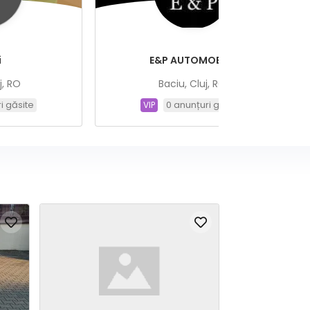
i
E&P AUTOMOBILE
j, RO
Baciu, Cluj, RO
i găsite
0 anunțuri găsite
VIP