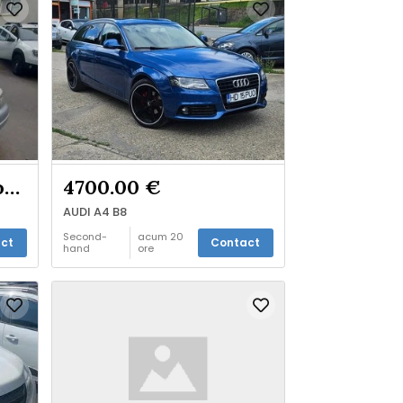
Verifica cu vanzatorul
4700.00 €
AUDI A4 B8
Second-
acum 20
ct
Contact
hand
ore
Vinde