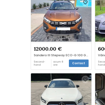
12000.00 €
60
Sandero III Stepway ECO-G 100 GPL
Vând
Second-
acum 8
Seco
Contact
hand
ore
hand
Vinde
Vind