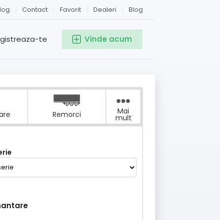
log
Contact
Favorit
Dealeri
Blog
egistreaza-te
Vinde acum
Mai
tare
Remorci
mult
rie
nantare