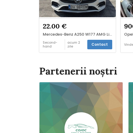
22.00 €
90
Mercedes-Benz A250 W177 AMG Line – 224 CP – Garanție până în iulie 2027
Opel
Second-
acum 2
Contact
Vind
hand
zile
Vinde
Partenerii noștri