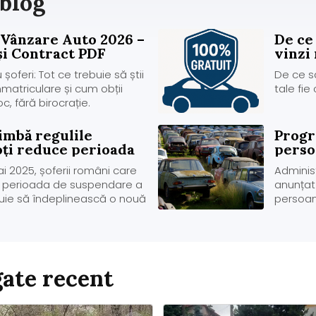
 blog
 Vânzare Auto 2026 –
De ce 
i Contract PDF
vinzi 
persoa
oferi: Tot ce trebuie să știi
De ce sa
matriculare și cum obții
tale fie
c, fără birocrație.
imbă regulile
Progr
oți reduce perioada
perso
a permisului auto în
mai
 2025, șoferii români care
Adminis
ă perioada de suspendare a
anunțat
buie să îndeplinească o nouă
persoan
achitarea integrală a amenzii
10:00, ș
re a dus la suspendarea
sau pân
și ecoti
ate recent