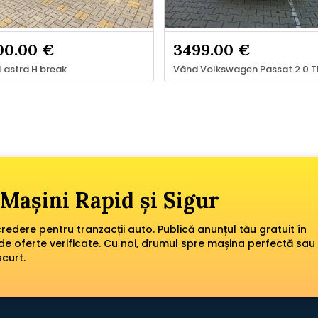
00.00 €
3499.00 €
 astra H break
Mașini Rapid și Sigur
edere pentru tranzacții auto. Publică anunțul tău gratuit în
de oferte verificate. Cu noi, drumul spre mașina perfectă sau
scurt.