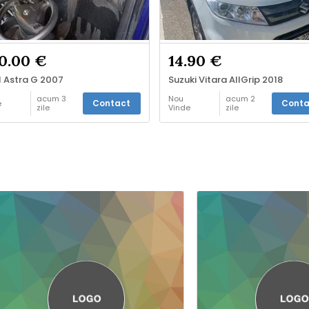
0.00 €
14.90 €
 Astra G 2007
Suzuki Vitara AllGrip 2018
acum 3
Nou
acum 2
Contact
Conta
e
zile
Vinde
zile