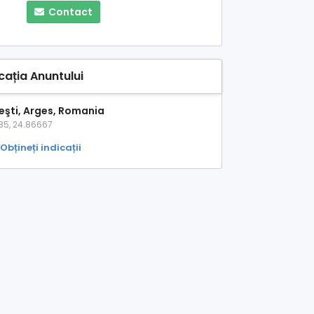
Contact
cația Anuntului
teşti, Arges, Romania
85, 24.86667
Obțineți indicații