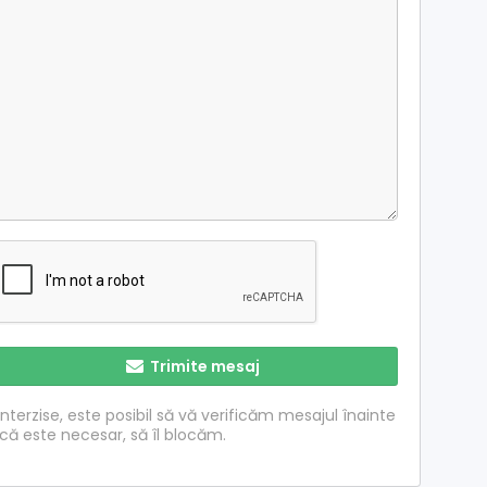
Trimite mesaj
nterzise, ​​este posibil să vă verificăm mesajul înainte
acă este necesar, să îl blocăm.