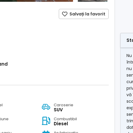
Salvați la favorit
St
Nu 
în
and
nu 
se
cum
pri
vă 
sca
el
Caroserie
exp
SUV
se
tiune
Combustibil
tri
Diesel
dat
e sasiu
An fabricatie