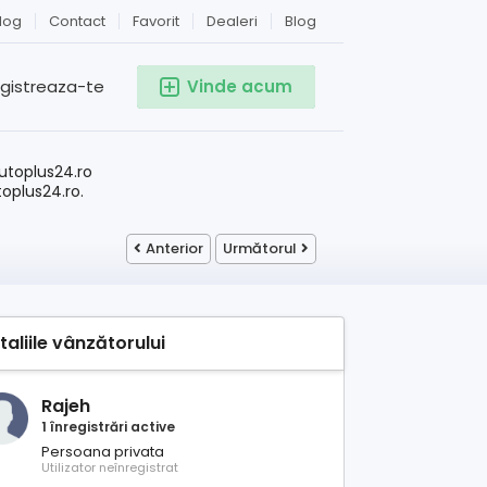
log
Contact
Favorit
Dealeri
Blog
egistreaza-te
Vinde acum
!
utoplus24.ro
toplus24.ro.
Anterior
Următorul
taliile vânzătorului
Rajeh
1 înregistrări active
Persoana privata
Utilizator neînregistrat