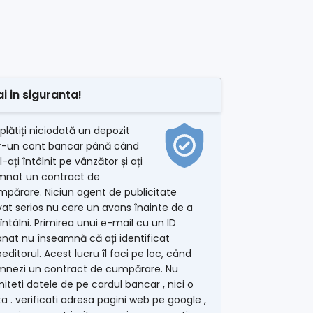
ai in siguranta!
plătiți niciodată un depozit
tr-un cont bancar până când
l-ați întâlnit pe vânzător și ați
mnat un contract de
părare. Niciun agent de publicitate
vat serios nu cere un avans înainte de a
întâlni. Primirea unui e-mail cu un ID
nat nu înseamnă că ați identificat
editorul. Acest lucru îl faci pe loc, când
mnezi un contract de cumpărare. Nu
miteti datele de pe cardul bancar , nici o
a . verificati adresa pagini web pe google ,