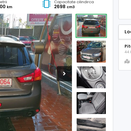
etrii
Capacitate cilindirca
000
2698
km
cm3
Lo
Pi
44.