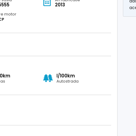
dac
5555
2013
ac
re motor
CP
00km
l/100km
ras
Autostrada