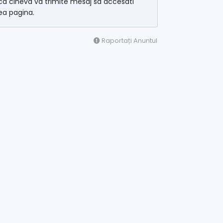
a cineva va trimite mesaj sa accesati
ea pagina.
Raportați Anuntul