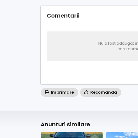
Comentarii
Nu a fost adăugat în
care come
Imprimare
Recomanda
Anunturi similare