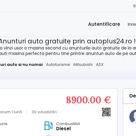
B
Autentificare
Inr
Anunturi auto gratuite prin autoplus24.ro 
a vinzi usor o masina second cu anunturile auto gratuite de la a
cauti masina perfecta pentru tine printre anunturi auto de pe au
uri auto si nu numai
Autoturisme
Mitsubishi
ASX
De
8900.00 €
acum 1 lună
30 vizualizări
iune
Combustibil
Diesel