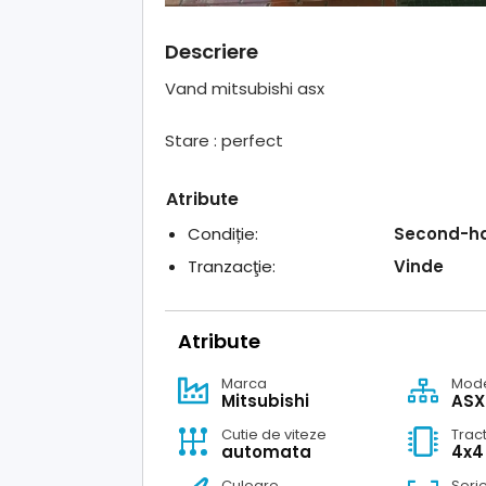
Descriere
Vand mitsubishi asx
Stare : perfect
Atribute
Condiție:
Second-h
Tranzacţie:
Vinde
Atribute
Marca
Mod
Mitsubishi
ASX
Cutie de viteze
Trac
automata
4x4
Culoare
Seri