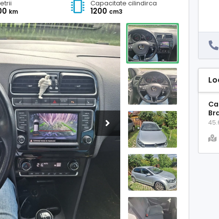
etrii
Capacitate cilindirca
000
1200
km
cm3
Lo
Car
Br
45.