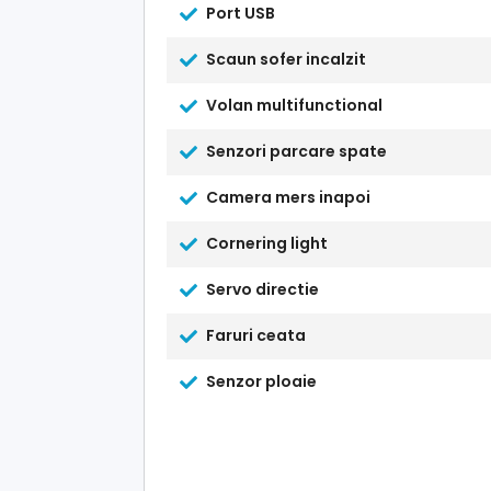
Port USB
Scaun sofer incalzit
Volan multifunctional
Senzori parcare spate
Camera mers inapoi
Cornering light
Servo directie
Faruri ceata
Senzor ploaie