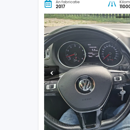
An fabricatie
Kilom
2017
110