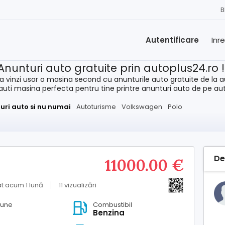
B
Autentificare
Inr
Anunturi auto gratuite prin autoplus24.ro 
a vinzi usor o masina second cu anunturile auto gratuite de la a
cauti masina perfecta pentru tine printre anunturi auto de pe au
uri auto si nu numai
Autoturisme
Volkswagen
Polo
De
11000.00 €
t acum 1 lună
11 vizualizări
iune
Combustibil
a
Benzina