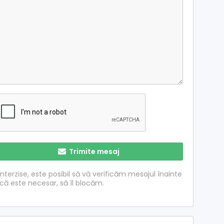
Trimite mesaj
nterzise, ​​este posibil să vă verificăm mesajul înainte
acă este necesar, să îl blocăm.