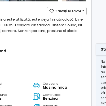
Salvați la favorit
ina este utilizată, este deja înmatriculată, bine
 100Km . Echipare din fabrica : sistem Sound, Kit
l, camera. Senzori parcare, presiune si ploaie.
St
and
Nu 
în
nu 
se
cum
el
Caroserie
o
Masina mica
pri
vă 
tiune
Combustibil
sca
a
Benzina
exp
abricatie
Numar usi