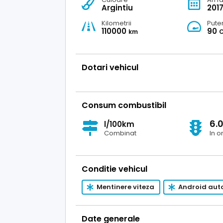
Argintiu
201
Kilometrii
Pute
110000
90
km
Dotari vehicul
Consum combustibil
6.
l/100km
Combinat
In o
Conditie vehicul
Mentinere viteza
Android aut
Date generale