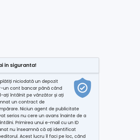
ai in siguranta!
plătiți niciodată un depozit
tr-un cont bancar până când
l-ați întâlnit pe vânzător și ați
mnat un contract de
părare. Niciun agent de publicitate
vat serios nu cere un avans înainte de a
întâlni. Primirea unui e-mail cu un ID
nat nu înseamnă că ați identificat
editorul. Acest lucru îl faci pe loc, când