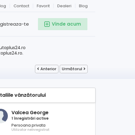
log
Contact
Favorit
Dealeri
Blog
egistreaza-te
Vinde acum
!
utoplus24.ro
toplus24.ro.
Anterior
Următorul
taliile vânzătorului
Valcea George
1 înregistrări active
Persoana privata
Utilizator neînregistrat