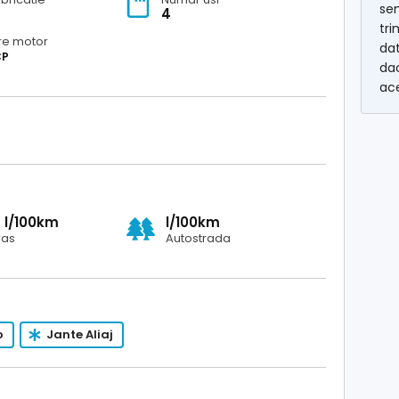
se
7
4
tri
re motor
dat
CP
dac
ac
0
l/100km
l/100km
ras
Autostrada
o
Jante Aliaj