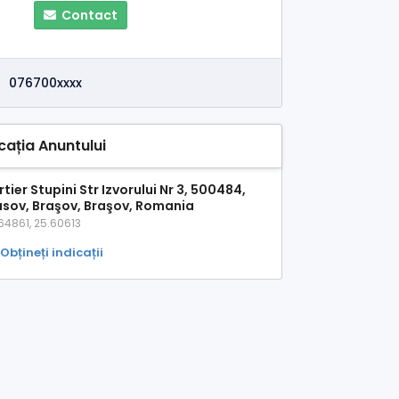
Contact
076700xxxx
cația Anuntului
tier Stupini Str Izvorului Nr 3, 500484,
asov, Braşov, Braşov, Romania
64861, 25.60613
Obțineți indicații