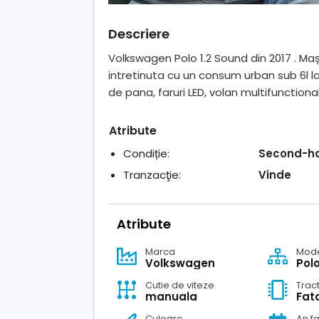
Descriere
Volkswagen Polo 1.2 Sound din 2017 . Maș
intretinuta cu un consum urban sub 6l la
de pana, faruri LED, volan multifunctiona
Atribute
Condiție:
Second-h
Tranzacţie:
Vinde
Atribute
Marca
Mod
Volkswagen
Pol
Cutie de viteze
Trac
manuala
Fat
Culoare
An f