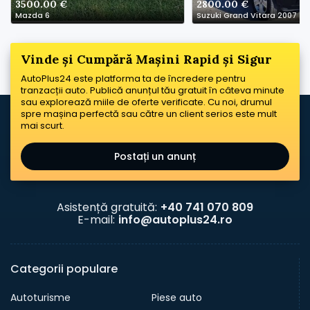
3500.00 €
2800.00 €
Mazda 6
Suzuki Grand Vitara 2007
Vinde și Cumpără Mașini Rapid și Sigur
AutoPlus24 este platforma ta de încredere pentru
tranzacții auto. Publică anunțul tău gratuit în câteva minute
sau explorează miile de oferte verificate. Cu noi, drumul
spre mașina perfectă sau către un client serios este mult
mai scurt.
Postați un anunț
Asistență gratuită:
+40 741 070 809
E-mail:
info@autoplus24.ro
Categorii populare
Autoturisme
Piese auto