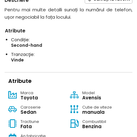
Descriere
Pentru mai multe detalli sunați la numărul de telefon,
ușor negociabil la fața locului.
Atribute
Condiție:
Second-hand
Tranzacţie:
Vinde
Atribute
Marca
Model
Toyota
Avensis
Caroserie
Cutie de viteze
Sedan
manuala
Tractiune
Combustibil
Fata
Benzina
An fabricatie