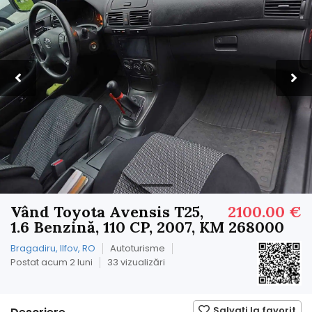
Vând Toyota Avensis T25,
2100.00 €
1.6 Benzină, 110 CP, 2007, KM 268000
Bragadiru, Ilfov, RO
Autoturisme
Postat acum 2 luni
33 vizualizări
Salvați la favorit