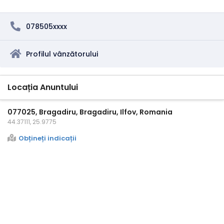
078505xxxx
Profilul vânzătorului
Locația Anuntului
077025, Bragadiru, Bragadiru, Ilfov, Romania
44.37111, 25.9775
Obțineți indicații