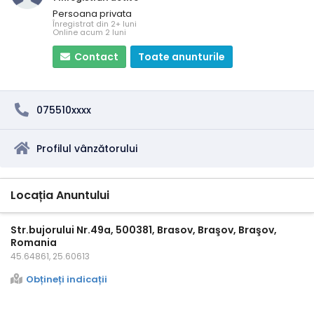
Persoana privata
Înregistrat din 2+ luni
Online acum 2 luni
Contact
Toate anunturile
075510xxxx
Profilul vânzătorului
Locația Anuntului
Str.bujorului Nr.49a, 500381, Brasov, Braşov, Braşov,
Romania
45.64861, 25.60613
Obțineți indicații