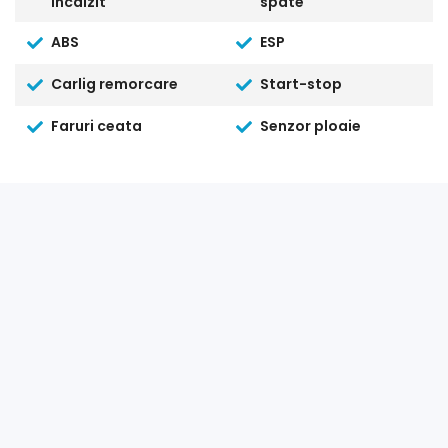
incalzit
spate
ABS
ESP
Carlig remorcare
Start-stop
Faruri ceata
Senzor ploaie