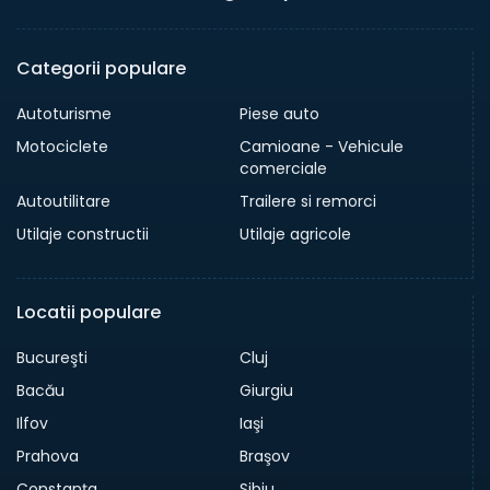
Categorii populare
Autoturisme
Piese auto
Motociclete
Camioane - Vehicule
comerciale
Autoutilitare
Trailere si remorci
Utilaje constructii
Utilaje agricole
Locatii populare
Bucureşti
Cluj
Bacău
Giurgiu
Ilfov
Iaşi
Prahova
Braşov
Constanța
Sibiu