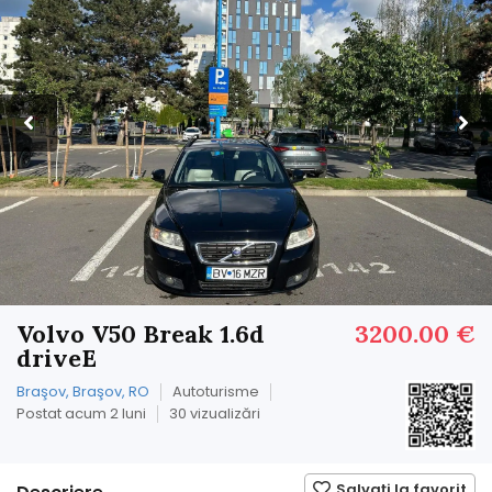
Volvo V50 Break 1.6d
3200.00 €
driveE
Braşov, Braşov, RO
Autoturisme
Postat acum 2 luni
30 vizualizări
Salvați la favorit