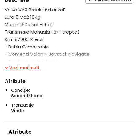
Descriere
Volvo V50 Break 1.6d driveE
Euro 5 Co2 104g
Motor 1,6Diesel -110cp
Transmisie Manuala (5+1 trepte)
Km 187000 %reali
- Dublu Climatronic
- Comenzi Volan + Joystick Navigație
- Tapițerie piele integral
Vezi mai mult
- Lumini De zi Lupa
- 4 x Geamuri Electrice
Atribute
- Carkit Bluetooth
Condiție:
- Sistem de franare de urgenta
Second-hand
- Sistem eDrive (star-stop reduce consumul)
Tranzacţie:
- Oglinzi Electrice încălzite / Heliomate
Vinde
- Senzori Parcare
- Senzori Ploaie / Lumini
- Dynamic Stability (Sistem Stabilitate Volvo)
Atribute
- Traction Control