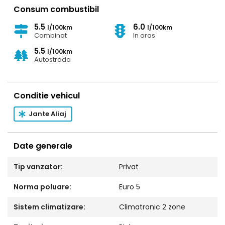
Consum combustibil
- Proiectoare Ceața
- Mașina se prezintă in stare excelenta tehnic si optic
5.5
6.0
l/100km
l/100km
- Ac
Combinat
In oras
- Xenon
5.5
l/100km
- Navigație 2D/3D (Europa si Romania)
Autostrada
- Accept test autorizat
Conditie vehicul
Jante Aliaj
Date generale
Tip vanzator:
Privat
Norma poluare:
Euro 5
Sistem climatizare:
Climatronic 2 zone