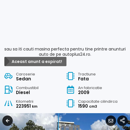
sau sa iti cauti masina perfecta pentru tine printre anunturi
auto de pe autoplus24.ro.
Aceast anunt a expirat!
Caroserie
Tractiune
Sedan
Fata
Combustibil
An fabricatie
Diesel
2009
Kilometrii
Capacitate cilindirca
223951
1590
km
cm3