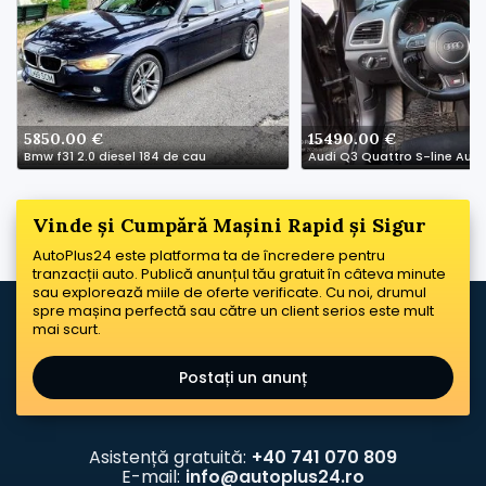
5850.00 €
15490.00 €
Bmw f31 2.0 diesel 184 de cau
Audi Q3 Quattro S-line Auto
Vinde și Cumpără Mașini Rapid și Sigur
AutoPlus24 este platforma ta de încredere pentru
tranzacții auto. Publică anunțul tău gratuit în câteva minute
sau explorează miile de oferte verificate. Cu noi, drumul
spre mașina perfectă sau către un client serios este mult
mai scurt.
Postați un anunț
Asistență gratuită:
+40 741 070 809
E-mail:
info@autoplus24.ro