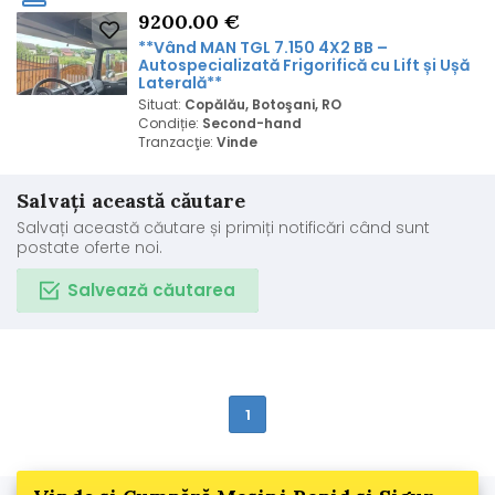
9200.00 €
**Vând MAN TGL 7.150 4X2 BB –
Autospecializată Frigorifică cu Lift și Ușă
Laterală**
Situat:
Copălău, Botoşani, RO
Condiție:
Second-hand
Tranzacţie:
Vinde
Salvați această căutare
Salvați această căutare și primiți notificări când sunt
postate oferte noi.
Salvează căutarea
1