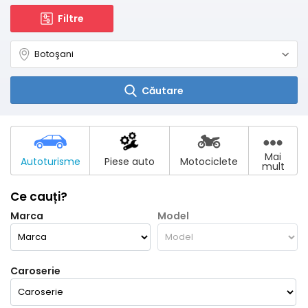
Filtre
Căutare
Mai
Autoturisme
Piese auto
Motociclete
mult
Ce cauți?
Marca
Model
Caroserie