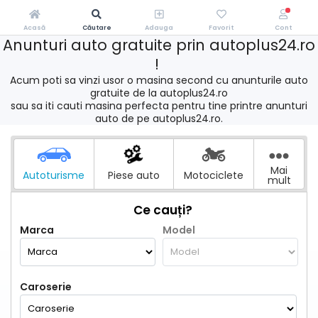
Acasă
Căutare
Adauga
Favorit
Cont
Anunturi auto gratuite prin autoplus24.ro
!
Acum poti sa vinzi usor o masina second cu anunturile auto
gratuite de la autoplus24.ro
sau sa iti cauti masina perfecta pentru tine printre anunturi
auto de pe autoplus24.ro.
Mai
Autoturisme
Piese auto
Motociclete
mult
Ce cauți?
Marca
Model
Caroserie