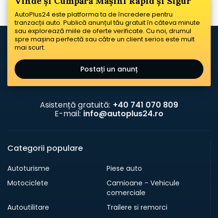
Vinde și Cumpără Mașini Rapid și Sigur
AutoPlus24 este platforma ta de încredere pentru
tranzacții auto. Publică anunțul tău gratuit în câteva minute
sau explorează miile de oferte verificate. Cu noi, drumul
spre mașina perfectă sau către un client serios este mult
mai scurt.
Postați un anunț
Asistență gratuită:
+40 741 070 809
E-mail:
info@autoplus24.ro
Categorii populare
Autoturisme
Piese auto
Motociclete
Camioane - Vehicule
comerciale
Autoutilitare
Trailere si remorci