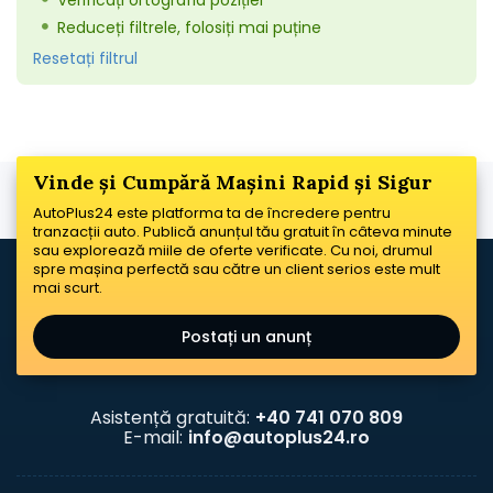
Verificați ortografia poziției
Reduceți filtrele, folosiți mai puține
Resetați filtrul
Vinde și Cumpără Mașini Rapid și Sigur
AutoPlus24 este platforma ta de încredere pentru
tranzacții auto. Publică anunțul tău gratuit în câteva minute
sau explorează miile de oferte verificate. Cu noi, drumul
spre mașina perfectă sau către un client serios este mult
mai scurt.
Postați un anunț
Asistență gratuită:
+40 741 070 809
E-mail:
info@autoplus24.ro