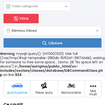
Filtre
Căutare
Warning
: mysqli::query(): (HY000/1021): Disk full
(/var/tmp/#sql-temptable-2180db-15f534f-3817d.MAI); waiting
for someone to free some space... (errno: 28 "No space left on
device") in
/home/autoplus/public_html/oc-
includes/osclass/classes/database/DBCommandClass.ph
p
on line
924
Mai
Autoturisme
Piese auto
Motociclete
mult
Ce cauți?