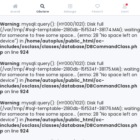
Acasă
Căutare
Adauga
Favorit
Cont
Warning
: mysqli::query(): (HY000/1021): Disk full
(/var/tmp/#sql-temptable-2180db-15f534f-38174.MAI); waiting
for someone to free some space... (errno: 28 "No space left on
device") in
/home/autoplus/public_html/oc-
includes/osclass/classes/database/DBCommandClass.ph
p
on line
924
Warning
: mysqli::query(): (HY000/1021): Disk full
(/var/tmp/#sql-temptable-2180db-15f534f-38175.MAI); waiting
for someone to free some space... (errno: 28 "No space left on
device") in
/home/autoplus/public_html/oc-
includes/osclass/classes/database/DBCommandClass.ph
p
on line
924
Warning
: mysqli::query(): (HY000/1021): Disk full
(/var/tmp/#sql-temptable-2180db-15f534f-38176.MAI); waiting
for someone to free some space... (errno: 28 "No space left on
device") in
/home/autoplus/public_html/oc-
includes/osclass/classes/database/DBCommandClass.ph
p
on line
924