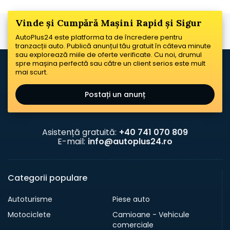
Vinde și Cumpără Mașini Rapid și Sigur
AutoPlus24 este platforma ta de încredere pentru
tranzacții auto. Publică anunțul tău gratuit în câteva minute
sau explorează miile de oferte verificate. Cu noi, drumul
spre mașina perfectă sau către un client serios este mult
mai scurt.
Postați un anunț
Asistență gratuită:
+40 741 070 809
E-mail:
info@autoplus24.ro
Categorii populare
Autoturisme
Piese auto
Motociclete
Camioane - Vehicule
comerciale