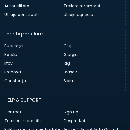
Autoutilitare
Trailere si remorci
Utilaje constructii
Utilaje agricole
Locatii populare
Bucureşti
Cluj
Bacău
Giurgiu
Ilfov
Iaşi
Prahova
Braşov
Constanța
Sibiu
HELP & SUPPORT
Contact
Sign up
Termeni si conditii
Despre Noi
Politica de confidentialitate
Adaugă Anunț Auto Gratuit