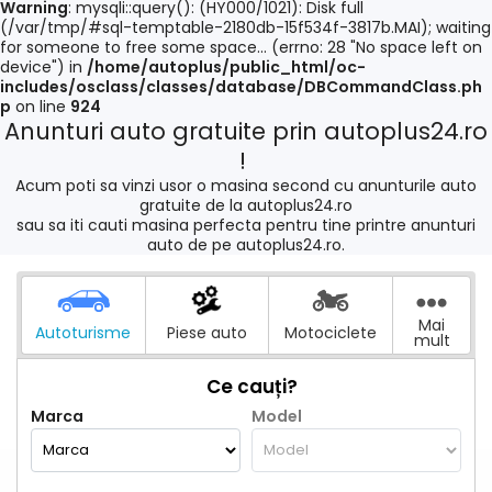
Warning
: mysqli::query(): (HY000/1021): Disk full
(/var/tmp/#sql-temptable-2180db-15f534f-3817b.MAI); waiting
for someone to free some space... (errno: 28 "No space left on
device") in
/home/autoplus/public_html/oc-
includes/osclass/classes/database/DBCommandClass.ph
p
on line
924
Anunturi auto gratuite prin autoplus24.ro
!
Acum poti sa vinzi usor o masina second cu anunturile auto
gratuite de la autoplus24.ro
sau sa iti cauti masina perfecta pentru tine printre anunturi
auto de pe autoplus24.ro.
Mai
Autoturisme
Piese auto
Motociclete
mult
Ce cauți?
Marca
Model