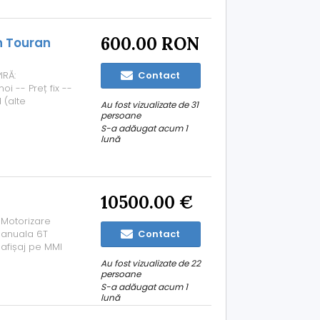
600.00 RON
n Touran
IRĂ:
Contact
i -- Preț fix --
 (alte
Au fost vizualizate de 31
tate -- Dacă
persoane
narea /
S-a adăugat acum 1
lună
10500.00 €
 Motorizare
manuala 6T
Contact
 afișaj pe MMI
ale Climatronic
Au fost vizualizate de 22
 achiziționat
persoane
S-a adăugat acum 1
lună