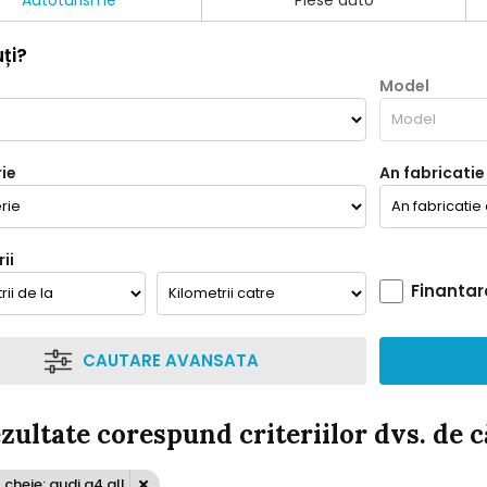
Autoturisme
Piese auto
ți?
Model
ie
An fabricatie
ii
Finantar
CAUTARE AVANSATA
ezultate corespund criteriilor dvs. de 
cheie: audi a4 all