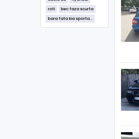
roti
bec faza scurta
bara fata kia sporta...