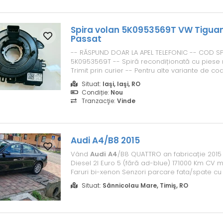
Spira volan 5K0953569T VW Tigua
Passat
-- RĂSPUND DOAR LA APEL TELEFONIC -- COD SP
5K0953569T -- Spiră recondiționată cu piese no
Trimit prin curier -- Pentru alte variante de cod
terminații), sunați pentru verificare disponibili
Situat:
Iaşi, Iaşi, RO
produsul nu este pe stoc, pot oferi recondițio
Condiție:
Nou
reparația spirei defecte a clientului...
Tranzacţie:
Vinde
Audi
A4
/B8 2015
Vând
Audi
A4
/B8 QUATTRO an fabricație 2015
Diesel 2l Euro 5 (fără ad-blue) 171000 Km CV 
Faruri bi-xenon Senzori parcare fata/spate cu
Senzori lumina și ploaie Comenzi volan și voc
Situat:
Sânnicolau Mare, Timiş, RO
Încălzire scaune fata Tempomat Etc Autoturism
din reprezentanta
AUDI
Stuttga...