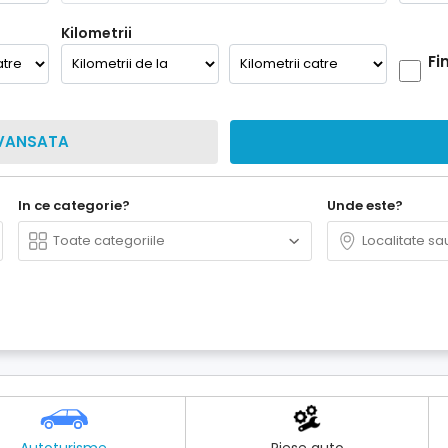
Kilometrii
Fi
VANSATA
In ce categorie?
Unde este?