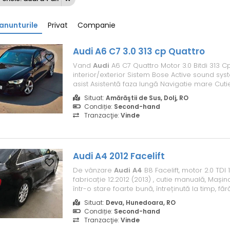
anunturile
Privat
Companie
Audi
A6 C7 3.0 313 cp Quattro
Vand
Audi
A6 C7 Quattro Motor 3.0 Bitdi 313 Cp
interior/exterior Sistem Bose Active sound sys
asist Asistentă faza lungă Navigatie mare Cut
hp Jante originale
audi
R18 cu cauciucuri mich
Situat:
Amărăştii de Sus, Dolj, RO
multe detalii la telefon
Condiție:
Second-hand
Tranzacţie:
Vinde
Audi
A4
2012 Facelift
De vânzare
Audi
A4
B8 Facelift, motor 2.0 TDI 
fabricație 12.2012 (2013) , cutie manuală, Mașin
într-o stare foarte bună, întreținută la timp, f
tehnice sau estetice majore. Este înmatriculat
Situat:
Deva, Hunedoara, RO
toate actele în regulă. An fabricație: 2012 Motor:
Condiție:
Second-hand
Cutie: Man...
Tranzacţie:
Vinde