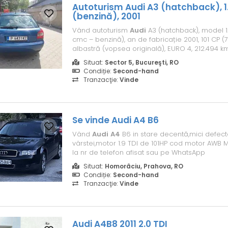
Autoturism
Audi
A3 (hatchback), 1.6
(benzină), 2001
Vând autoturism
Audi
A3 (hatchback), model 1.6
cmc – benzină), an de fabricație 2001, 101 CP (
albastră (vopsea originală), EURO 4, 212.494 km,
Bulgaria (acte valabile până în luna august 20
Situat:
Sector 5, Bucureşti, RO
stare foarte bună! Deţine alarmă şi închidere c
Condiție:
Second-hand
+ por...
Tranzacţie:
Vinde
Se vinde
Audi
A4
B6
Vând
Audi
A4
B6 in stare decentă,mici defect
vârstei,motor 1.9 TDI de 101HP cod motor AWB M
la nr de telefon afisat sau pe WhatsApp
Situat:
Homorâciu, Prahova, RO
Condiție:
Second-hand
Tranzacţie:
Vinde
Audi
A4B8 2011 2.0 TDI