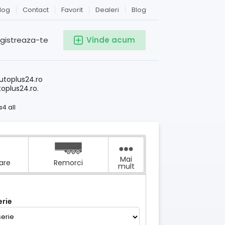
log
Contact
Favorit
Dealeri
Blog
egistreaza-te
Vinde acum
!
utoplus24.ro
toplus24.ro.
4 all
Mai
tare
Remorci
mult
rie