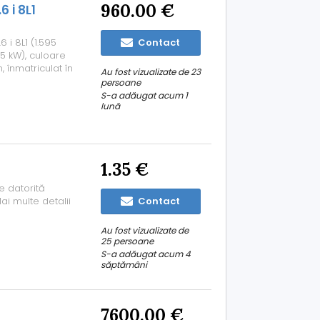
960.00 €
 i 8L1
 i 8L1 (1.595
Contact
75 kW), culoare
 înmatriculat în
Au fost vizualizate de 23
26). Anvelope în
persoane
entralizată (uşi
S-a adăugat acum 1
lună
1.35 €
e datorită
ai multe detalii
Contact
Au fost vizualizate de
25 persoane
S-a adăugat acum 4
săptămâni
7600.00 €