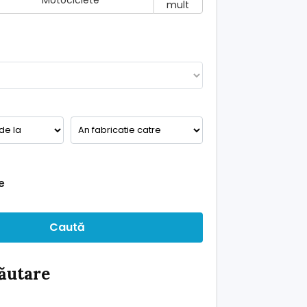
Motociclete
mult
e
Caută
căutare