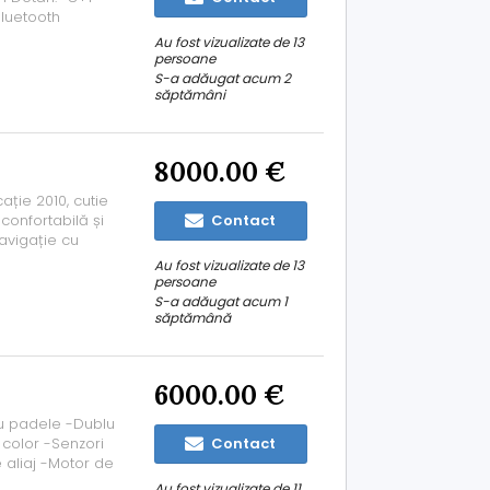
Bluetooth
Line ~Volan S
Au fost vizualizate de 13
nzori de ploaie
persoane
S-a adăugat acum 2
săptămâni
8000.00 €
ație 2010, cutie
confortabilă și
Contact
avigație cu
ite Faruri Xenon
Au fost vizualizate de 13
 Geamuri
persoane
S-a adăugat acum 1
săptămână
6000.00 €
cu padele -Dublu
 color -Senzori
Contact
 aliaj -Motor de
mpecabila-170 CP
Au fost vizualizate de 11