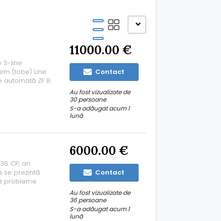
11000.00 €
 S-line
tem (tobe) Line
Contact
ie automată ZF 8
elin Ofer mai
Au fost vizualizate de
30 persoane
S-a adăugat acum 1
lună
6000.00 €
136 CP, an
a se prezintă
Contact
ără probleme
ă în România, cu
Au fost vizualizate de
 2.0 TDI, 143 CP
36 persoane
S-a adăugat acum 1
lună