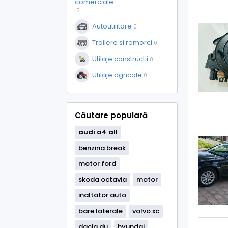
comerciale
5
Autoutilitare
0
Trailere si remorci
0
Utilaje constructii
0
Utilaje agricole
0
Căutare populară
audi
a4
all
benzina break
motor ford
skoda octavia
motor
inaltator auto
bare laterale
volvo xc
dacia du
hyundai