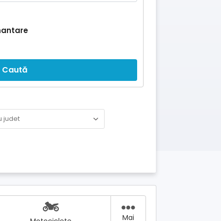
nantare
Caută
Mai