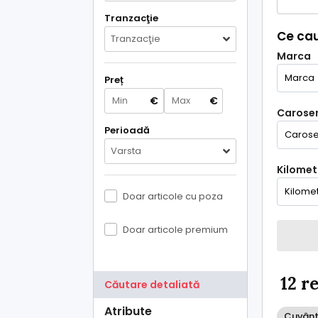
Tranzacţie
Ce cau
Tranzacţie
Marca
Preț
€
€
Caroser
Perioadă
Varsta
Kilometr
Doar articole cu poza
Doar articole premium
12 r
Căutare detaliată
Atribute
Cuvânt 