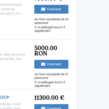
9.000 km(reali,
te bună de
Contact
anuală in 6+1
 Mașina are
Au fost vizualizate de 22
articulația față
persoane
S-a adăugat acum 3
săptămâni
5000.00
RON
c, asig, itp pana
fata spate, aer
Contact
Au fost vizualizate de 13
persoane
S-a adăugat acum 3
săptămâni
11300.00 €
163CP
tribuție nou!!!
m Dotări: ~8+1
Contact