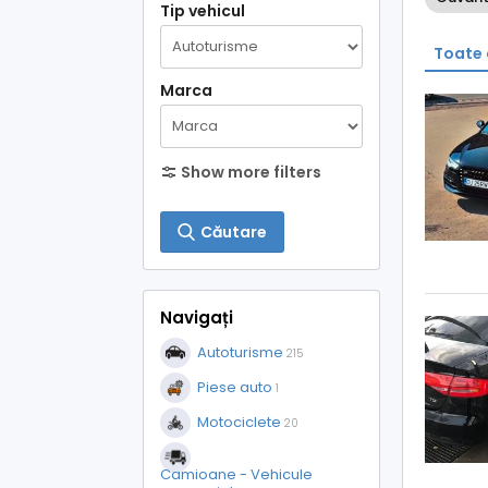
Tip vehicul
Toate 
Marca
Show more filters
Căutare
Navigați
Autoturisme
215
Piese auto
1
Motociclete
20
Camioane - Vehicule