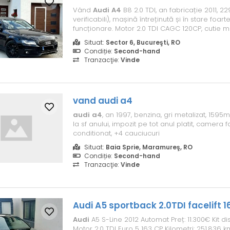
Vând
Audi
A4
B8 2.0 TDI, an fabricație 2011, 22
verificabili), mașină întreținută și în stare foar
funcționare. Motor 2.0 TDI CAGC 120CP, cutie m
trepte. DPF și EGR active (ON), fără modificări.
Situat:
Sector 6, Bucureşti, RO
distribuția schimbată în 10/2024(dețin factura), 
Condiție:
Second-hand
este schim...
Tranzacţie:
Vinde
vand
audi
a4
audi
a4
, an 1997, benzina, gri metalizat, 1595m
la sf anului, impozit pe tot anul platit, camera 
conditionat, +4 cauciucuri
Situat:
Baia Sprie, Maramureş, RO
Condiție:
Second-hand
Tranzacţie:
Vinde
Audi
A5 sportback 2.0TDI facelift 
Audi
A5 S-Line 2012 Automat Preț: 11.300€ Kit dis
Motor 2.0 TDI Euro 5 163 CP Kilometri: 251.836 k