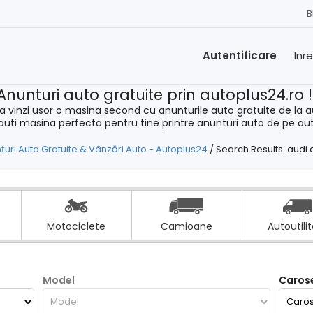
B
Autentificare
Inr
Anunturi auto gratuite prin autoplus24.ro 
a vinzi usor o masina second cu anunturile auto gratuite de la a
cauti masina perfecta pentru tine printre anunturi auto de pe au
țuri Auto Gratuite & Vânzări Auto - Autoplus24
/
Search Results: audi a
Motociclete
Camioane
Autoutili
Model
Carose