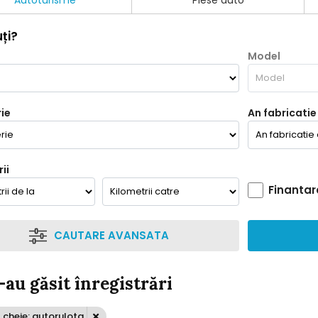
Autoturisme
Piese auto
ți?
Model
ie
An fabricatie
ii
Finantar
CAUTARE AVANSATA
-au găsit înregistrări
 cheie: autorulota