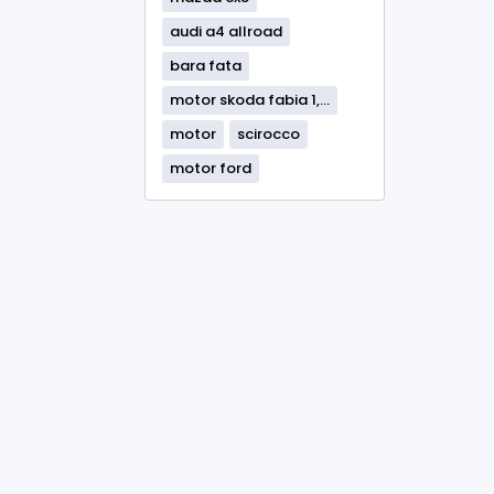
audi a4 allroad
bara fata
motor skoda fabia 1,...
motor
scirocco
motor ford