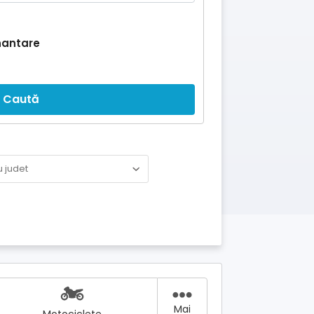
nantare
Caută
Mai