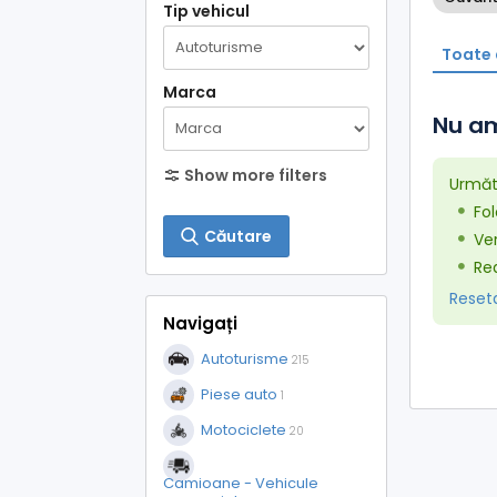
Tip vehicul
Toate 
Marca
Nu am
Show more filters
Următo
Fol
Căutare
Ver
Red
Resetaț
Navigați
Autoturisme
215
Piese auto
1
Motociclete
20
Camioane - Vehicule