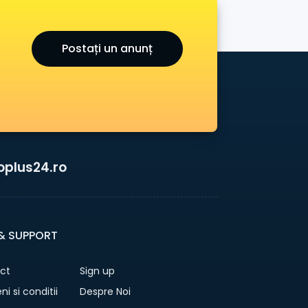
Postați un anunț
oplus24.ro
 & SUPPORT
ct
Sign up
i si conditii
Despre Noi