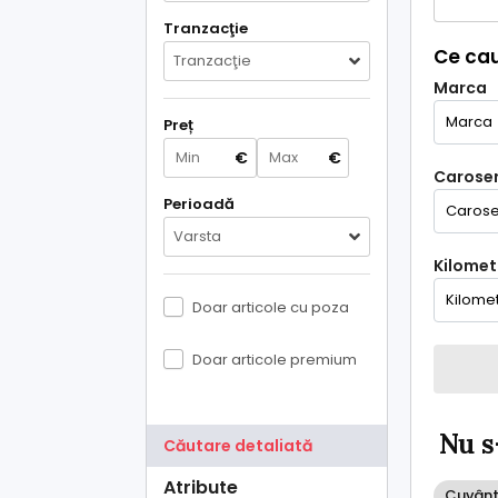
Tranzacţie
Ce cau
Tranzacţie
Marca
Preț
€
€
Caroser
Perioadă
Varsta
Kilometr
Doar articole cu poza
Doar articole premium
Nu s
Căutare detaliată
Atribute
Cuvânt