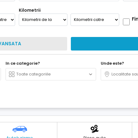
Kilometrii
Fi
VANSATA
In ce categorie?
Unde este?