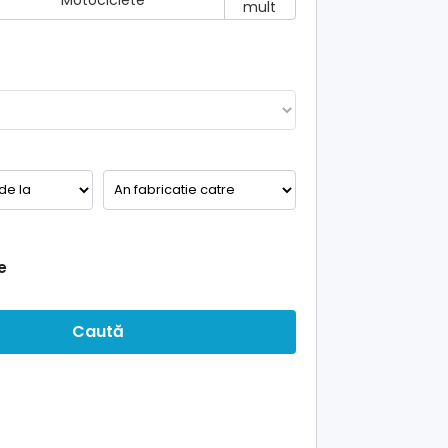
Motociclete
mult
e
Caută