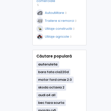
comerciale
5
Autoutilitare
0
Trailere si remorci
0
Utilaje constructii
0
Utilaje agricole
0
Căutare populară
autorulota
bara fata cla220d
motor ford cmax 2.0
skoda octavia 2
audi a4 all
bec faza scurta
mazda cx5