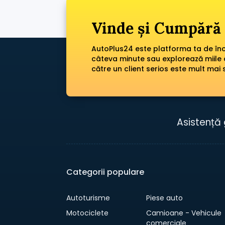
Vinde și Cumpără 
AutoPlus24 este platforma ta de încr
câteva minute sau explorează miile 
către un client serios este mult mai 
Asistență 
Categorii populare
Autoturisme
Piese auto
Motociclete
Camioane - Vehicule
comerciale