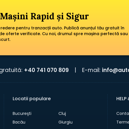
Mașini Rapid și Sigur
edere pentru tranzacții auto. Publică anunțul tău gratuit în
de oferte verificate. Cu noi, drumul spre mașina perfectă sau
scurt.
gratuită:
+40 741 070 809
|
E-mail:
info@aut
Locatii populare
HELP
Bucureşti
Cluj
Conta
Bacău
Giurgiu
Termen