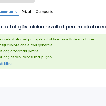
anunturile
Privat
Companie
 putut găsi niciun rezultat pentru căutarea 
arele sfaturi vă pot ajuta să obțineți rezultate mai bune
osiți cuvinte cheie mai generale
ificați ortografia poziției
uceți filtrele, folosiți mai puține
i filtrul