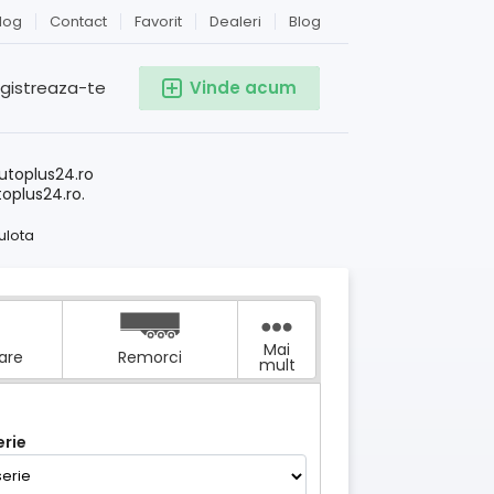
log
Contact
Favorit
Dealeri
Blog
egistreaza-te
Vinde acum
!
utoplus24.ro
toplus24.ro.
ulota
Mai
tare
Remorci
mult
rie