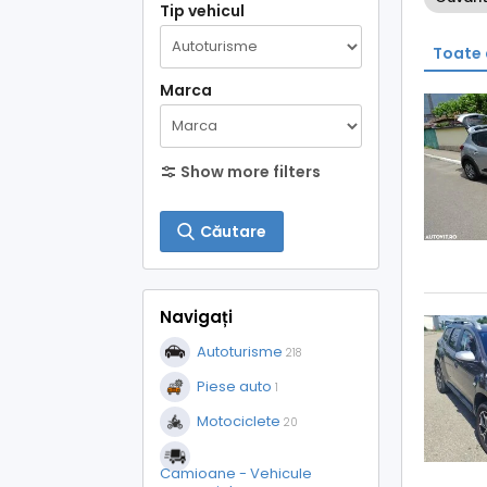
Tip vehicul
Toate 
Marca
Show more filters
Căutare
Navigați
Autoturisme
218
Piese auto
1
Motociclete
20
Camioane - Vehicule