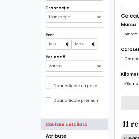
Tranzacţie
Ce cau
Tranzacţie
Marca
Preț
€
€
Caroser
Perioadă
Varsta
Kilometr
Doar articole cu poza
Doar articole premium
11 r
Căutare detaliată
Atribute
Cuvânt 