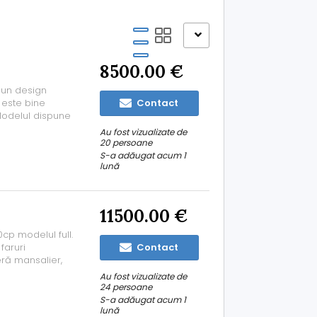
8500.00 €
 un design
a este bine
Contact
 Modelul dispune
 potrivit pentru
Au fost vizualizate de
 Prestige din
20 persoane
S-a adăugat acum 1
lună
11500.00 €
cp modelul full.
faruri
Contact
ră mansalier,
eles gou, keles
Au fost vizualizate de
24 persoane
S-a adăugat acum 1
lună