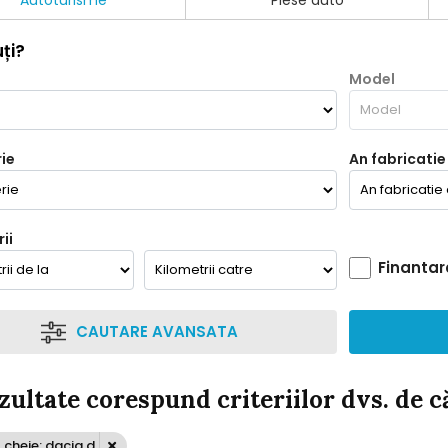
Autoturisme
Piese auto
ți?
Model
ie
An fabricatie
ii
Finantar
CAUTARE AVANSATA
ezultate corespund criteriilor dvs. de 
cheie: dacia d