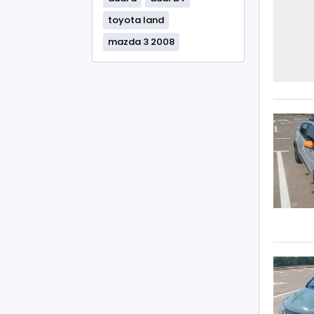
toyota land
mazda 3 2008