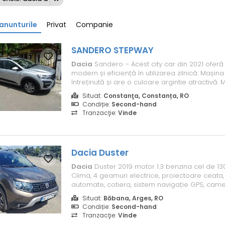
anunturile
Privat
Companie
SANDERO STEPWAY
Dacia
Sandero – Acest city car din 2021 oferă
modern și eficiență în utilizarea zilnică. Mașin
întreținută și are o culoare argintie atractivă.
de dotări utile pentru confort și siguranță, fiind
Situat:
Constanţa, Constanța, RO
oraș și drumuri lungi. Sandero STEPWAY TCe 90
Condiție:
Second-hand
septembrie 20...
Tranzacţie:
Vinde
Dacia
Duster
Dacia
Duster 2019 motor 1.3 benzina cel de 130
Clima, 4 geamuri electrice, proiectoare ceata, 
automate, cotiera, sistem navigație GPS, came
camere 360, unghi mort în oglinzile laterale, k
Situat:
Băbana, Arges, RO
entry, pornire la buton, etc
Condiție:
Second-hand
Tranzacţie:
Vinde