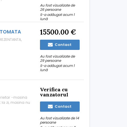
culat în
Au fost vizualizate de
 km și consum
26 persoane
S-a adăugat acum 1
lună
15500.00 €
AUTOMATA
PREZENTANTA,
Contact
Au fost vizualizate de
29 persoane
S-a adăugat acum 1
lună
Verifica cu
vanzatorul
prietar -masina
 la zi, masina nu
Contact
Au fost vizualizate de 14
persoane