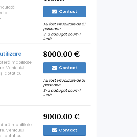
iculată
Contact
edia
e
s handsfree --
Au fost vizualizate de 27
persoane
raking system) -
S-a adăugat acum 1
tem...
lună
8000.00 €
tilizare
oferă mobilitate
re. Vehiculul
Contact
și dotat cu
culat în
Au fost vizualizate de 31
 km și consum
persoane
S-a adăugat acum 1
lună
9000.00 €
oferă mobilitate
re. Vehiculul
Contact
și dotat cu