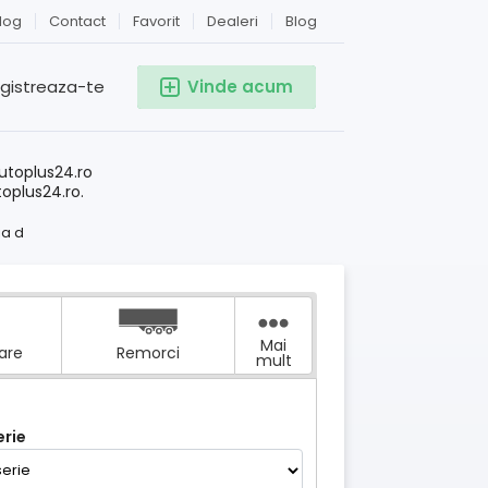
log
Contact
Favorit
Dealeri
Blog
egistreaza-te
Vinde acum
!
utoplus24.ro
toplus24.ro.
ia d
Mai
tare
Remorci
mult
rie