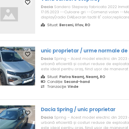
Dacia
Sandero Stepway fabricata 2022 înmatr
17.05.2023 --Culoare gri --Comenzi volan --M
display(radio DAB,ecran tactil 8" color,replicar
smartphone,bluetooth,USB,6 difuzoare) --Acce
Situat:
Berceni, Ilfov, RO
Sistem start/stop la semafor --ABS(anti lock b
-AFU(asistent la franarea de urgenta) --ESP(sis
unic proprietar / urme normale de u
Dacia
Spring – Acest model electric din 2023 
urbană eficientă și costuri reduse de exploata
este ideal pentru oraș, fiind ușor de manevrat 
funcții moderne de siguranță și confort. Înmatri
Situat:
Piatra Neamţ, Neamţ, RO
ianuarie 2023, are autonomie de până la 230
Condiție:
Second-hand
mediu de 11,9 kWh/100 km....
Tranzacţie:
Vinde
Dacia
Spring / unic proprietar
Dacia
Spring – Acest model electric din 2023 
urbană eficientă și costuri reduse de exploata
este ideal pentru oraș, fiind ușor de manevrat 