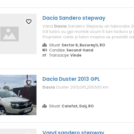
Dacia
Sandero stepway
Vând
Dacia
Sandero Stepway an fabricație 20
0.9 turbo cu gpl montat acum 5 luni factura și 
Proprietar carte și talon mașina se prezintă c
urme de utilizare Echiparea este full , navigaț
Situat:
Sector 6, Bucureşti, RO
cu Apple car play și android 2 chei anvelope 
Condiție:
Second-hand
aproape noi Mașina se ...
Tranzacţie:
Vinde
Dacia
Duster 2013 GPL
Dacia
Duster 2013,GPL,205.500 km.
Situat:
Calafat, Dolj, RO
Vand sandero stepway