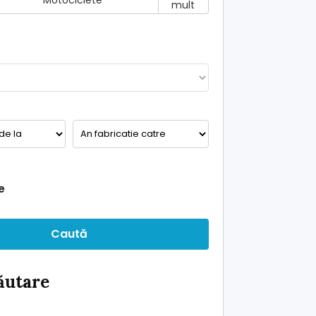
Motociclete
mult
e
Caută
căutare