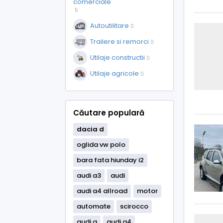
comerciale
5
Autoutilitare
0
Trailere si remorci
0
Utilaje constructii
0
Utilaje agricole
0
Căutare populară
dacia
d
oglida vw polo
bara fata hiunday i2
audi a3
audi
audi a4 allroad
motor
automate
scirocco
audi a
audi a4