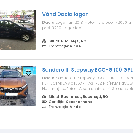
Vând
Dacia
logan
Dacia
Logan,an 2013,motor 1,5 diesel,172000 km
preț 3200 negociabil.
Situat:
Bucureşti, RO
Tranzacţie:
Vinde
Sandero III Stepway ECO-G 100 GPL
Dacia
Sandero III Stepway ECO-G 100 - SE VI
PERFECTAREA ACTELOR, PASTREZ NR ÎNMATRICULAR
Nu sunați cu "oferte", sau schimburi. Se accept
masina in reprezentanta
Dacia
. Cumpărată în
Situat:
Bucharest, Bucureşti, RO
făcuți 80% pe autostrada A3. Primul proprietar
Condiție:
Second-hand
Benzina + GPL (de fabrica)...
Tranzacţie:
Vinde