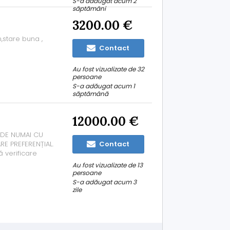
S-a adăugat acum 2
săptămâni
3200.00 €
,stare buna ,
Contact
Au fost vizualizate de 32
persoane
S-a adăugat acum 1
săptămână
12000.00 €
NDE NUMAI CU
E PREFERENȚIAL.
Contact
ă verificare
 sept 2023 - km
Au fost vizualizate de 13
, nefumător.
persoane
S-a adăugat acum 3
zile