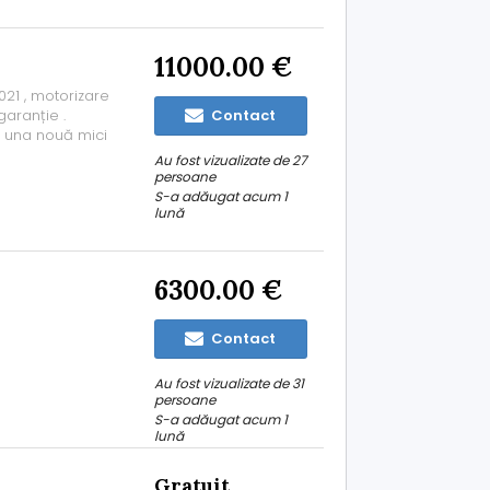
11000.00 €
21 , motorizare
garanție .
Contact
a una nouă mici
ie mare originală
Au fost vizualizate de 27
de iarnă
persoane
S-a adăugat acum 1
lună
6300.00 €
Contact
Au fost vizualizate de 31
persoane
S-a adăugat acum 1
lună
Gratuit