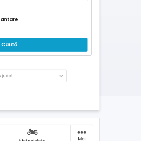
nantare
Caută
Mai