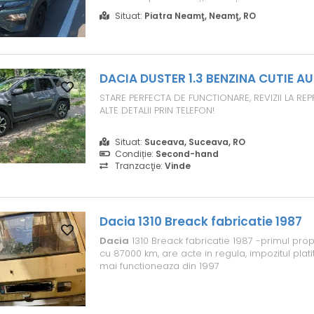
funcții moderne de siguranță și confort. Înmatri
Situat:
Piatra Neamţ, Neamţ, RO
ianuarie 2023, are autonomie de până la 230
mediu de 11,9 kWh/100 km....
DACIA
DUSTER 1.3 BENZINA CUTIE 
STARE PERFECTA DE FUNCTIONARE, REVIZII LA RE
ALTE DETALII PRIN TELEFON!
Situat:
Suceava, Suceava, RO
Condiție:
Second-hand
Tranzacţie:
Vinde
Dacia
1310 Breack fabricatie 1987
Dacia
1310 Breack fabricatie 1987 -primul pro
cu 87000 km, are acte in regula, impozitul platit
mai functioneaza din 1997