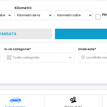
Kilometrii
Fi
VANSATA
In ce categorie?
Unde este?