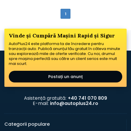
1
Vinde și Cumpără Mașini Rapid și Sigur
AutoPlus24 este platforma ta de încredere pentru
tranzacții auto. Publică anunțul tău gratuit în câteva minute
sau explorează miile de oferte verificate. Cu noi, drumul
spre mașina perfectă sau către un client serios este mult
mai scurt.
Postați un anunț
Asistență gratuită:
+40 741 070 809
E-mail:
info@autoplus24.ro
Categorii populare