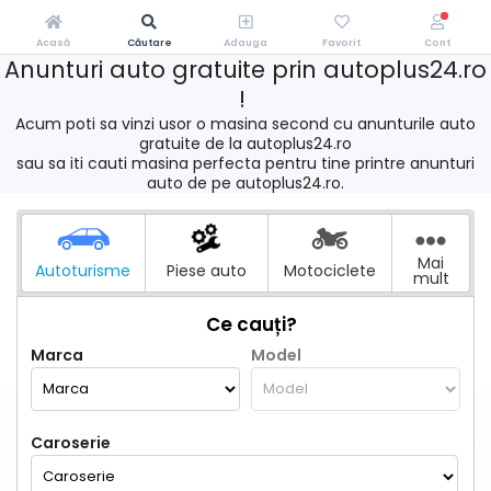
Acasă
Căutare
Adauga
Favorit
Cont
Anunturi auto gratuite prin autoplus24.ro
!
Acum poti sa vinzi usor o masina second cu anunturile auto
gratuite de la autoplus24.ro
sau sa iti cauti masina perfecta pentru tine printre anunturi
auto de pe autoplus24.ro.
Mai
Autoturisme
Piese auto
Motociclete
mult
Ce cauți?
Marca
Model
Caroserie