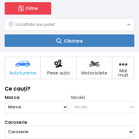
Filtre
Căutare
Mai
Autoturisme
Piese auto
Motociclete
mult
Ce cauți?
Marca
Model
Caroserie