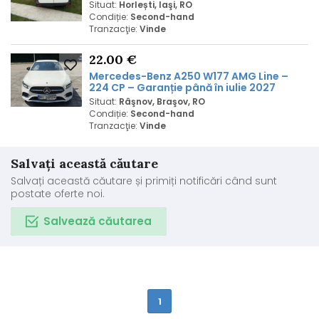
Situat:
Horlești, Iaşi, RO
Condiție:
Second-hand
Tranzacţie:
Vinde
22.00 €
Mercedes
-Benz A2
5
0 W177 AMG Line –
224 CP – Garanție până în iulie 2027
Situat:
Râşnov, Braşov, RO
Condiție:
Second-hand
Tranzacţie:
Vinde
Salvați această căutare
Salvați această căutare și primiți notificări când sunt
postate oferte noi.
Salvează căutarea
1