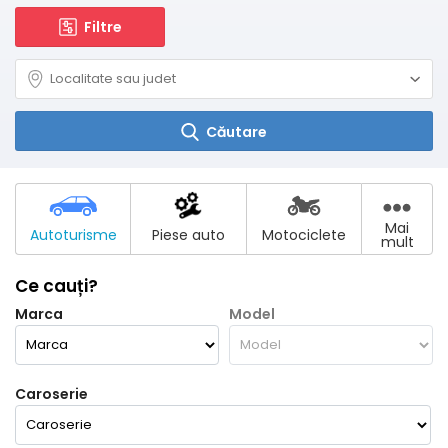
Filtre
Căutare
Mai
Autoturisme
Piese auto
Motociclete
mult
Ce cauți?
Marca
Model
Caroserie