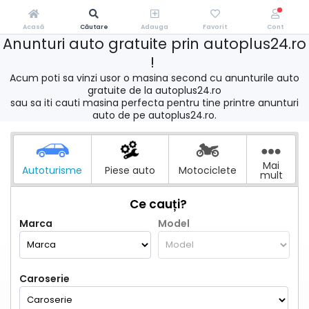
Acasă
Căutare
Adauga
Favorit
Cont
Anunturi auto gratuite prin autoplus24.ro
!
Acum poti sa vinzi usor o masina second cu anunturile auto
gratuite de la autoplus24.ro
sau sa iti cauti masina perfecta pentru tine printre anunturi
auto de pe autoplus24.ro.
Mai
Autoturisme
Piese auto
Motociclete
mult
Ce cauți?
Marca
Model
Caroserie