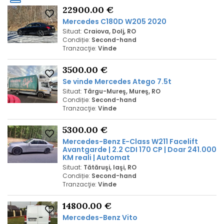
22900.00 €
Mercedes
C180D W20
5
2020
Situat:
Craiova, Dolj, RO
Condiție:
Second-hand
Tranzacţie:
Vinde
3500.00 €
Se vinde
Mercedes
Atego 7.5t
Situat:
Târgu-Mureş, Mureş, RO
Condiție:
Second-hand
Tranzacţie:
Vinde
5300.00 €
Mercedes
-Benz E-Class W211 Facelift
Avantgarde | 2.2 CDI 170 CP | Doar 241.000
KM reali | Automat
Situat:
Tătăruşi, Iaşi, RO
Condiție:
Second-hand
Tranzacţie:
Vinde
14800.00 €
Mercedes
-Benz Vito