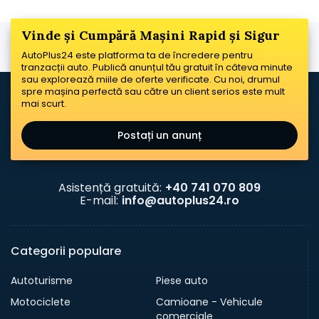
Vinde și Cumpără Mașini Rapid și Sigur
AutoPlus24 este platforma ta de încredere pentru
tranzacții auto. Publică anunțul tău gratuit în câteva minute
sau explorează miile de oferte verificate. Cu noi, drumul
spre mașina perfectă sau către un client serios este mult
mai scurt.
Postați un anunț
Asistență gratuită:
+40 741 070 809
E-mail:
info@autoplus24.ro
Categorii populare
Autoturisme
Piese auto
Motociclete
Camioane - Vehicule
comerciale