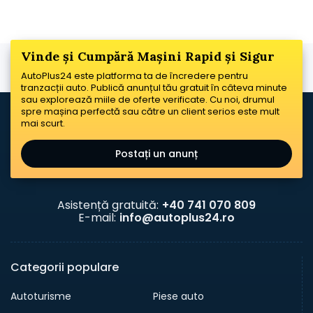
Vinde și Cumpără Mașini Rapid și Sigur
AutoPlus24 este platforma ta de încredere pentru
tranzacții auto. Publică anunțul tău gratuit în câteva minute
sau explorează miile de oferte verificate. Cu noi, drumul
spre mașina perfectă sau către un client serios este mult
mai scurt.
Postați un anunț
Asistență gratuită:
+40 741 070 809
E-mail:
info@autoplus24.ro
Categorii populare
Autoturisme
Piese auto