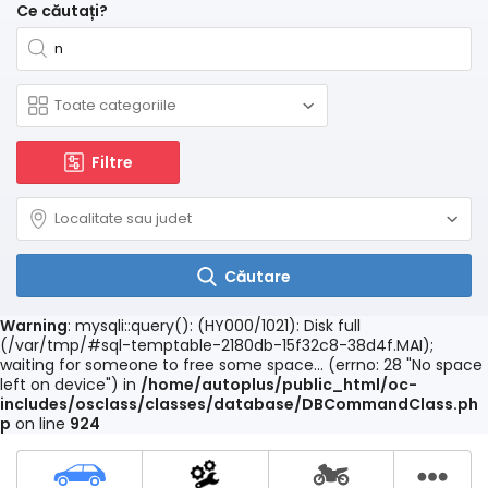
Ce căutați?
Filtre
Căutare
Warning
: mysqli::query(): (HY000/1021): Disk full
(/var/tmp/#sql-temptable-2180db-15f32c8-38d4f.MAI);
waiting for someone to free some space... (errno: 28 "No space
left on device") in
/home/autoplus/public_html/oc-
includes/osclass/classes/database/DBCommandClass.ph
p
on line
924