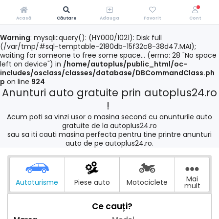
Acasă
Căutare
Adauga
Favorit
Cont
Warning
: mysqli::query(): (HY000/1021): Disk full
(/var/tmp/#sql-temptable-2180db-15f32c8-38d47.MAI);
waiting for someone to free some space... (errno: 28 "No space
left on device") in
/home/autoplus/public_html/oc-
includes/osclass/classes/database/DBCommandClass.ph
p
on line
924
Anunturi auto gratuite prin autoplus24.ro
!
Acum poti sa vinzi usor o masina second cu anunturile auto
gratuite de la autoplus24.ro
sau sa iti cauti masina perfecta pentru tine printre anunturi
auto de pe autoplus24.ro.
Mai
Autoturisme
Piese auto
Motociclete
mult
Ce cauți?