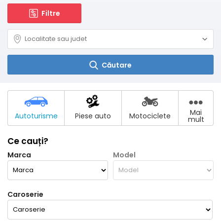
Filtre
Căutare
Mai
Autoturisme
Piese auto
Motociclete
mult
Ce cauți?
Marca
Model
Caroserie