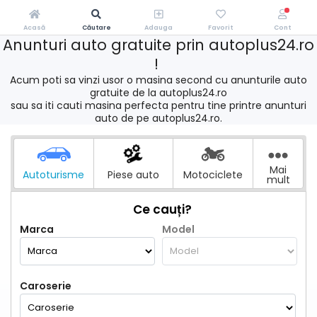
Acasă
Căutare
Adauga
Favorit
Cont
Anunturi auto gratuite prin autoplus24.ro
!
Acum poti sa vinzi usor o masina second cu anunturile auto
gratuite de la autoplus24.ro
sau sa iti cauti masina perfecta pentru tine printre anunturi
auto de pe autoplus24.ro.
Mai
Autoturisme
Piese auto
Motociclete
mult
Ce cauți?
Marca
Model
Caroserie