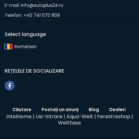
E-mail: info@autoplus24.ro
Telefon: +40 741 070 809
Select language
Romanian‎
REȚELELE DE SOCIALIZARE
Căutare
Postați un anunț
Blog
Dealeri
IntelHome |
Usi-Intrare |
Aqua-Welt |
Ferestreshop |
Welthaus