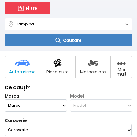
Filtre
Căutare
Mai
Autoturisme
Piese auto
Motociclete
mult
Ce cauți?
Marca
Model
Caroserie