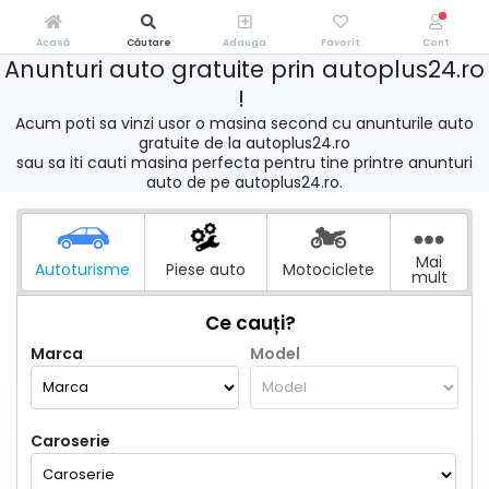
Acasă
Căutare
Adauga
Favorit
Cont
Anunturi auto gratuite prin autoplus24.ro
!
Acum poti sa vinzi usor o masina second cu anunturile auto
gratuite de la autoplus24.ro
sau sa iti cauti masina perfecta pentru tine printre anunturi
auto de pe autoplus24.ro.
Mai
Autoturisme
Piese auto
Motociclete
mult
Ce cauți?
Marca
Model
Caroserie