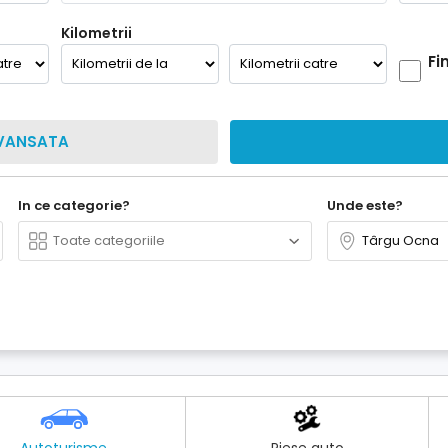
Kilometrii
Fi
VANSATA
In ce categorie?
Unde este?