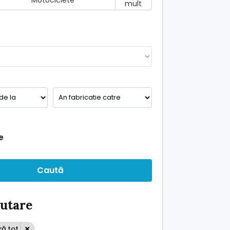
Motociclete
mult
e
Caută
ăutare
ră tot