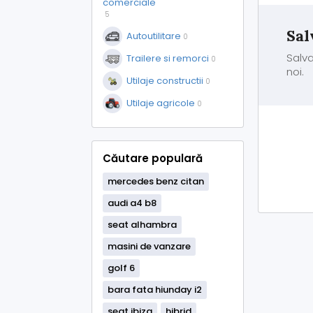
comerciale
5
Sal
Autoutilitare
0
Salva
Trailere si remorci
0
noi.
Utilaje constructii
0
Utilaje agricole
0
Căutare populară
mercedes benz citan
audi a4 b8
seat alhambra
masini de vanzare
golf 6
bara fata hiunday i2
seat ibiza
hibrid