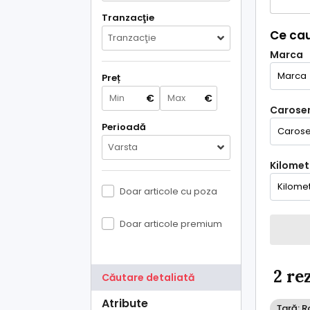
Tranzacţie
Ce cau
Tranzacţie
Marca
Preț
€
€
Caroser
Perioadă
Varsta
Kilometr
Doar articole cu poza
Doar articole premium
2 re
Căutare detaliată
Atribute
Țară: 