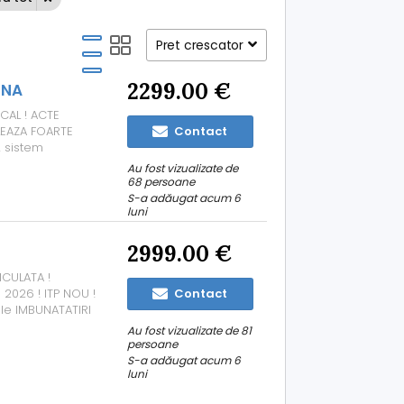
Pret crescator
2299.00 €
UNA
CAL ! ACTE
LEAZA FOARTE
Contact
! sistem
i kit lant
Au fost vizualizate de
A
68 persoane
S-a adăugat acum 6
luni
2999.00 €
ICULATA !
 2026 ! ITP NOU !
Contact
le IMBUNATATIRI
sistem INJECTARE
Au fost vizualizate de 81
orii SPORT ! s-
persoane
S-a adăugat acum 6
luni