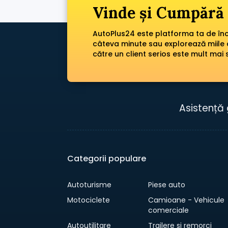
Vinde și Cumpără 
AutoPlus24 este platforma ta de încr
câteva minute sau explorează miile 
către un client serios este mult mai 
Asistență 
Categorii populare
Autoturisme
Piese auto
Motociclete
Camioane - Vehicule
comerciale
Autoutilitare
Trailere si remorci