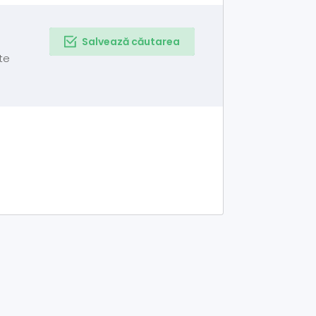
Salvează căutarea
te