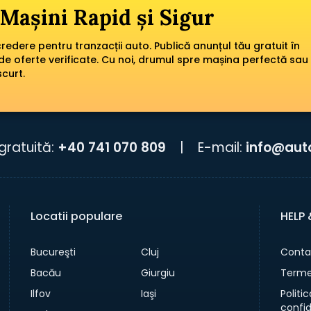
Mașini Rapid și Sigur
edere pentru tranzacții auto. Publică anunțul tău gratuit în
de oferte verificate. Cu noi, drumul spre mașina perfectă sau
scurt.
gratuită:
+40 741 070 809
|
E-mail:
info@aut
Locatii populare
HELP
Bucureşti
Cluj
Conta
Bacău
Giurgiu
Termen
Ilfov
Iaşi
Politi
confid