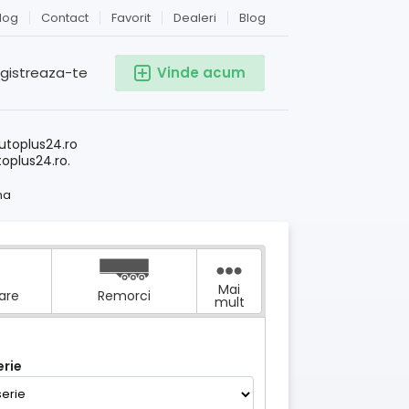
log
Contact
Favorit
Dealeri
Blog
egistreaza-te
Vinde acum
!
utoplus24.ro
toplus24.ro.
na
Mai
tare
Remorci
mult
rie