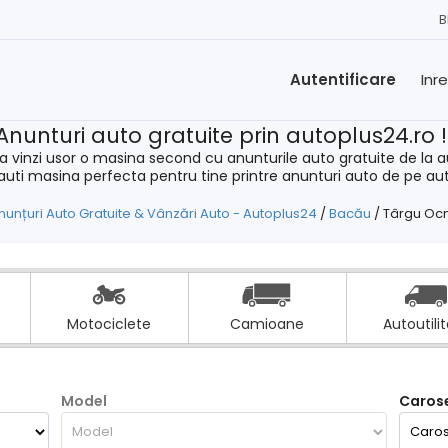
B
Autentificare
Inr
Anunturi auto gratuite prin autoplus24.ro 
a vinzi usor o masina second cu anunturile auto gratuite de la a
cauti masina perfecta pentru tine printre anunturi auto de pe au
nunțuri Auto Gratuite & Vânzări Auto - Autoplus24
/
Bacău
/
Târgu Oc
Motociclete
Camioane
Autoutili
Model
Carose