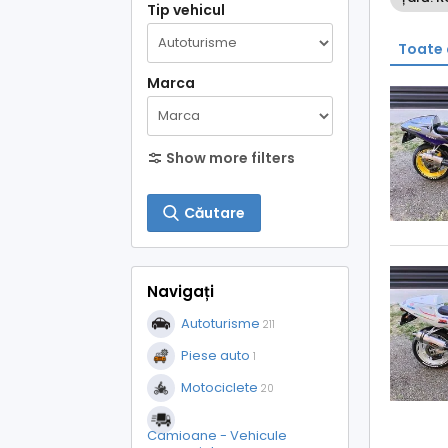
Tip vehicul
Toate 
Marca
Show more filters
Căutare
Navigați
Autoturisme
211
Piese auto
1
Motociclete
20
Camioane - Vehicule