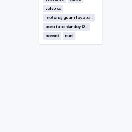
volvo xc
motoraș geam toyota ...
bara fata hiunday i2...
passat
audi