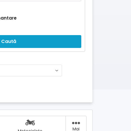
nantare
Caută
Mai