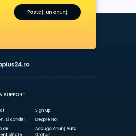
Postați un anunț
oplus24.ro
 & SUPPORT
ct
Sign up
i si conditii
Despre Noi
ca de
Adaugă Anunț Auto
entialitate
Gratuit