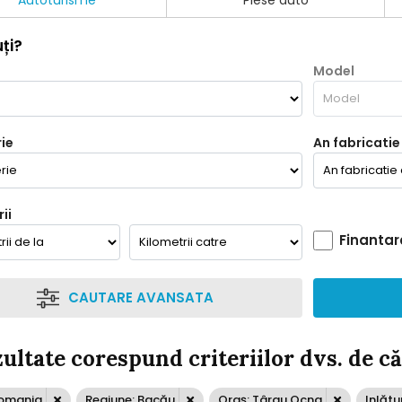
Autoturisme
Piese auto
ți?
Model
ie
An fabricatie
ii
Finantar
CAUTARE AVANSATA
zultate corespund criteriilor dvs. de c
Romania
Regiune: Bacău
Oraș: Târgu Ocna
Inlătu