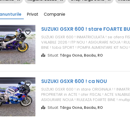
anunturile
Privat
Companie
SUZUKI GSXR 600 ! stare FOARTE B
SUZUKI GSXR 600 ! INMATRICULATA ! se ofera FIS
VALABILE 2026 ! ITP NOU ! ASIGURARE NOUA ! RU
BINE ! toba SPORT ! POMPA ALIMENTARE KIT NOU 
INJECTARE curatate calibrate KIT NOU ! cauciucur
Situat:
Târgu Ocna, Bacău, RO
baterie bujii filtre ulei motul 300 v ! MENTENANT
CORESPUNZATOARE ! CONTACT : * 0 * 7 * 4 *...
SUZUKI GSXR 600 ! ca NOU
SUZUKI GSXR 600 ! in stare ORIGINALA ! ! INMATR
PROPRIETAR in ACTE ! ofer FISCAL ! ACTE VALABILE
ASIGURARE NOUA ! RULEAZA FOARTE BINE ! multip
! CARTE SERVICE ! POMPA ALIMENTARE KIT NOU ! 
Situat:
Târgu Ocna, Bacău, RO
curatate calibrate KIT NOU ! toba SPORT ! acces
au efectuat ...