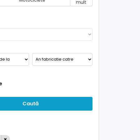
Motociclete
mult
e
Caută