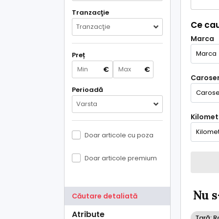
Tranzacţie
Ce cau
Tranzacţie
Marca
Preț
€
€
Caroser
Perioadă
Varsta
Kilometr
Doar articole cu poza
Doar articole premium
Nu s
Căutare detaliată
Atribute
Țară: 