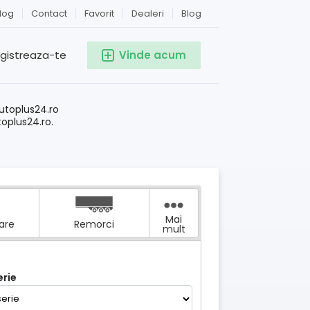
log
Contact
Favorit
Dealeri
Blog
egistreaza-te
Vinde acum
!
utoplus24.ro
toplus24.ro.
Mai
tare
Remorci
mult
rie