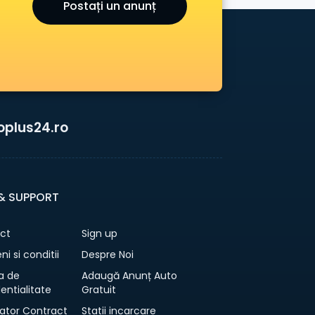
Postați un anunț
oplus24.ro
 & SUPPORT
ct
Sign up
i si conditii
Despre Noi
ca de
Adaugă Anunț Auto
entialitate
Gratuit
ator Contract
Statii incarcare