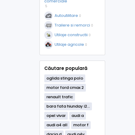
comerciale
5
Autoutilitare
0
Trailere si remorci
0
Utilaje constructii
0
Utilaje agricole
0
Căutare populară
oglida stinga polo
motor ford cmax 2
renault trafic
bara fata hiunday i2...
opel vivar
audi a
audi a4 all
motor f
dacia d
audi a4v