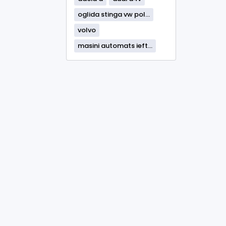
oglida stinga vw pol...
volvo
masini automats ieft...