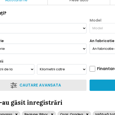
Autoturisme
Piese auto
ți?
Model
ie
An fabricatie
ii
Finantar
CAUTARE AVANSATA
-au găsit înregistrări
Romania
Regiune: Bihor
Oraș: Oradea
Inlătură tot