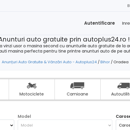
B
Autentificare
Inr
Anunturi auto gratuite prin autoplus24.ro 
a vinzi usor o masina second cu anunturile auto gratuite de la a
cauti masina perfecta pentru tine printre anunturi auto de pe au
Anunțuri Auto Gratuite & Vânzări Auto - Autoplus24
/
Bihor
/
Oradea
Motociclete
Camioane
Autoutili
Model
Carose