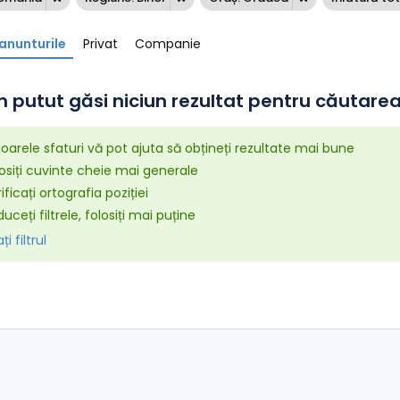
anunturile
Privat
Companie
 putut găsi niciun rezultat pentru căutarea 
arele sfaturi vă pot ajuta să obțineți rezultate mai bune
osiți cuvinte cheie mai generale
ificați ortografia poziției
uceți filtrele, folosiți mai puține
i filtrul