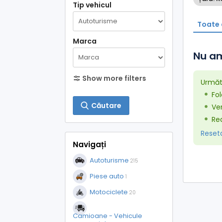
Tip vehicul
Toate 
Marca
Nu am
Show more filters
Următo
Fol
Căutare
Ver
Red
Resetaț
Navigați
Autoturisme
215
Piese auto
1
Motociclete
20
Camioane - Vehicule