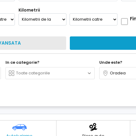
Kilometrii
Fi
VANSATA
In ce categorie?
Unde este?