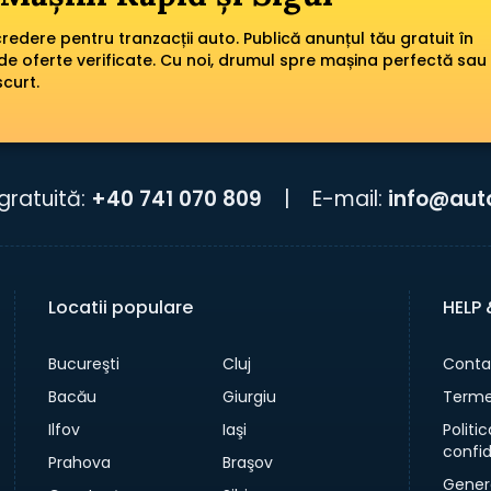
edere pentru tranzacții auto. Publică anunțul tău gratuit în
de oferte verificate. Cu noi, drumul spre mașina perfectă sau
scurt.
gratuită:
+40 741 070 809
|
E-mail:
info@aut
Locatii populare
HELP
Bucureşti
Cluj
Conta
Bacău
Giurgiu
Termen
Ilfov
Iaşi
Politi
confid
Prahova
Braşov
Gener