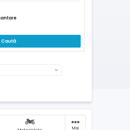
nantare
Caută
Mai