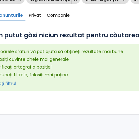
anunturile
Privat
Companie
 putut găsi niciun rezultat pentru căutarea 
arele sfaturi vă pot ajuta să obțineți rezultate mai bune
osiți cuvinte cheie mai generale
ificați ortografia poziției
uceți filtrele, folosiți mai puține
i filtrul