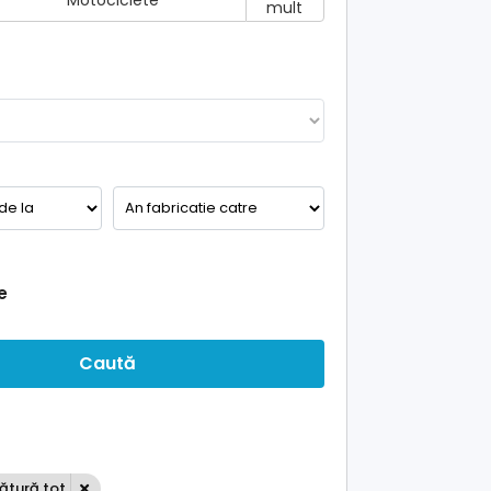
Motociclete
mult
e
Caută
lătură tot