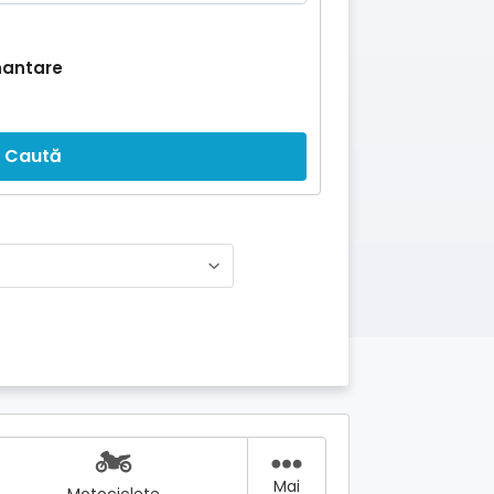
nantare
Caută
Mai