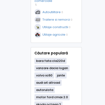
comerciale
5
Autoutilitare
0
Trailere si remorci
0
Utilaje constructii
0
Utilaje agricole
0
Căutare populară
bara fata cla220d
vanzare dacia logan
volvo xc60
jante
audi a4 allroad
autorulota
motor ford cmax 2.0
skoda octavia 2