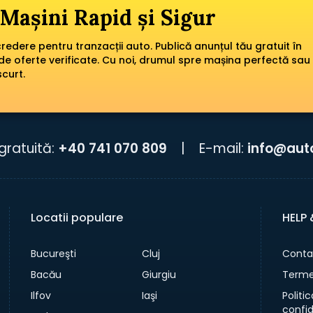
Mașini Rapid și Sigur
edere pentru tranzacții auto. Publică anunțul tău gratuit în
de oferte verificate. Cu noi, drumul spre mașina perfectă sau
scurt.
gratuită:
+40 741 070 809
|
E-mail:
info@aut
Locatii populare
HELP
Bucureşti
Cluj
Conta
Bacău
Giurgiu
Termen
Ilfov
Iaşi
Politi
confid