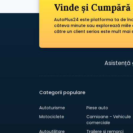
Vinde și Cumpără 
AutoPlus24 este platforma ta de încr
câteva minute sau explorează miile 
către un client serios este mult mai 
Asistență 
Categorii populare
Autoturisme
Piese auto
Motociclete
Camioane - Vehicule
comerciale
Autoutilitare
Trailere si remorci