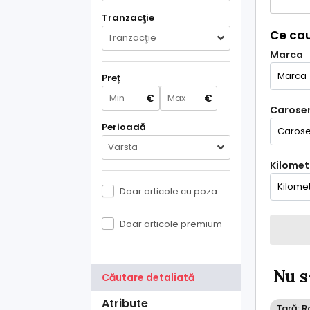
Tranzacţie
Ce cau
Tranzacţie
Marca
Preț
€
€
Caroser
Perioadă
Varsta
Kilometr
Doar articole cu poza
Doar articole premium
Nu s
Căutare detaliată
Atribute
Țară: 