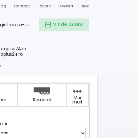
log
Contact
Favorit
Dealeri
Blog
egistreaza-te
Vinde acum
!
utoplus24.ro
toplus24.ro.
e
Mai
tare
Remorci
mult
rie