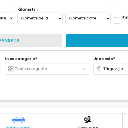
Kilometrii
Fi
VANSATA
In ce categorie?
Unde este?