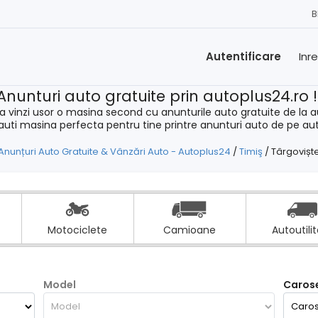
B
Autentificare
Inr
Anunturi auto gratuite prin autoplus24.ro 
a vinzi usor o masina second cu anunturile auto gratuite de la a
cauti masina perfecta pentru tine printre anunturi auto de pe au
Anunțuri Auto Gratuite & Vânzări Auto - Autoplus24
/
Timiş
/
Târgovișt
Motociclete
Camioane
Autoutili
Model
Carose