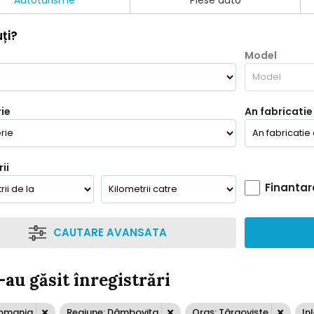
Autoturisme
Piese auto
ți?
Model
ie
An fabricatie
ii
Finantar
CAUTARE AVANSATA
-au găsit înregistrări
Romania
Regiune: Dâmboviţa
Oraș: Târgovişte
In