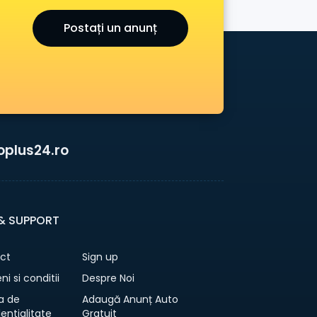
Postați un anunț
oplus24.ro
 & SUPPORT
ct
Sign up
i si conditii
Despre Noi
ca de
Adaugă Anunț Auto
entialitate
Gratuit