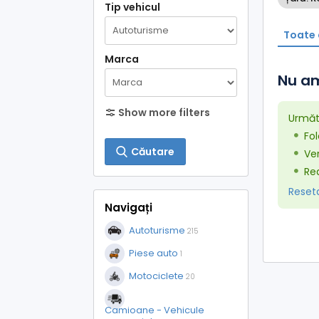
Tip vehicul
Toate 
Marca
Nu am
Show more filters
Următo
Fol
Căutare
Ver
Red
Resetaț
Navigați
Autoturisme
215
Piese auto
1
Motociclete
20
Camioane - Vehicule