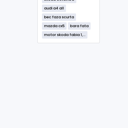
audi a4 all
bec faza scurta
mazda cx5
bara fata
motor skoda fabia 1,...