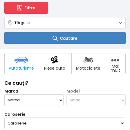
Filtre
Căutare
Mai
Autoturisme
Piese auto
Motociclete
mult
Ce cauți?
Marca
Model
Caroserie