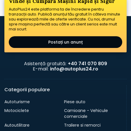
Vinde și Cumpără Mașini Rapid și Sigur
AutoPlus24 este platforma ta de încredere pentru
tranzacții auto. Publică anunțul tău gratuit în câteva minute
sau explorează miile de oferte verificate. Cu noi, drumul
spre mașina perfectă sau către un client serios este mult
mai scurt.
Postați un anunț
Asistență gratuită:
+40 741 070 809
E-mail:
info@autoplus24.ro
Categorii populare
Autoturisme
Piese auto
Motociclete
Camioane - Vehicule
comerciale
Autoutilitare
Trailere si remorci