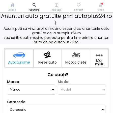
Acasă
Căutare
Adauga
Favorit
Cont
Anunturi auto gratuite prin autoplus24.ro
!
Acum poti sa vinzi usor o masina second cu anunturile auto
gratuite de la autoplus24.ro
sau sa iti cauti masina perfecta pentru tine printre anunturi
auto de pe autoplus24.ro.
Mai
Autoturisme
Piese auto
Motociclete
mult
Ce cauți?
Marca
Model
Caroserie