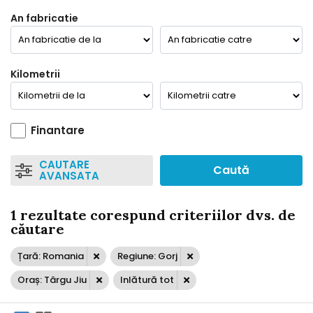
An fabricatie
Kilometrii
Finantare
CAUTARE
Caută
AVANSATA
1 rezultate corespund criteriilor dvs. de
căutare
Țară: Romania
Regiune: Gorj
Oraș: Târgu Jiu
Inlătură tot