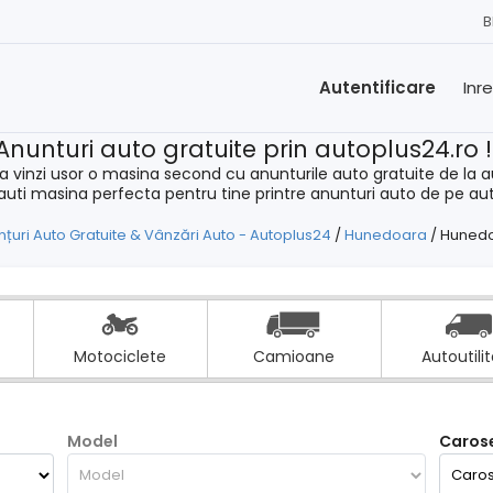
B
Autentificare
Inr
Anunturi auto gratuite prin autoplus24.ro 
a vinzi usor o masina second cu anunturile auto gratuite de la a
cauti masina perfecta pentru tine printre anunturi auto de pe au
țuri Auto Gratuite & Vânzări Auto - Autoplus24
/
Hunedoara
/
Huned
Motociclete
Camioane
Autoutili
Model
Carose