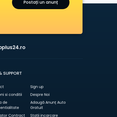
Postați un anunț
oplus24.ro
 & SUPPORT
ct
Sign up
i si conditii
Despre Noi
ca de
Adaugă Anunț Auto
entialitate
Gratuit
ator Contract
Statii incarcare