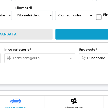
Kilometrii
Fi
VANSATA
In ce categorie?
Unde este?