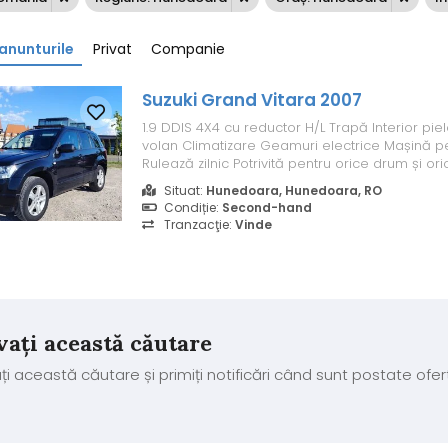
anunturile
Privat
Companie
Suzuki Grand Vitara 2007
1.9 DDIS 4X4 cu reductor H/L Trapă Interior pi
volan Climatizare Geamuri electrice Mașină p
Rulează zilnic Potrivită pentru orice drum și o
actele sunt la zi
Situat:
Hunedoara, Hunedoara, RO
Condiție:
Second-hand
Tranzacţie:
Vinde
vați această căutare
ți această căutare și primiți notificări când sunt postate ofer