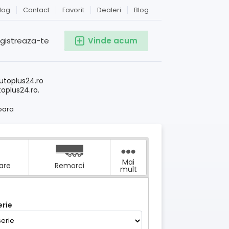
log
Contact
Favorit
Dealeri
Blog
egistreaza-te
Vinde acum
!
utoplus24.ro
toplus24.ro.
oara
Mai
tare
Remorci
mult
rie