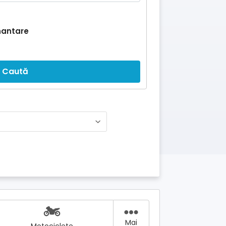
nantare
Caută
Mai