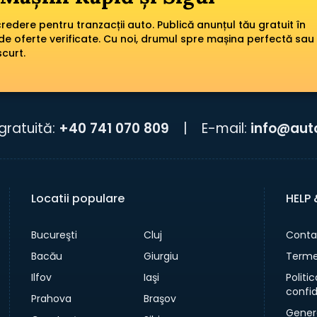
edere pentru tranzacții auto. Publică anunțul tău gratuit în
de oferte verificate. Cu noi, drumul spre mașina perfectă sau
scurt.
gratuită:
+40 741 070 809
|
E-mail:
info@aut
Locatii populare
HELP
Bucureşti
Cluj
Conta
Bacău
Giurgiu
Termen
Ilfov
Iaşi
Politi
confid
Prahova
Braşov
Gener