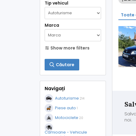
Tip vehicul
Toate 
Marca
Show more filters
Căutare
Navigați
Autoturisme
214
Sal
Piese auto
1
Salva
Motociclete
20
noi.
Camioane - Vehicule