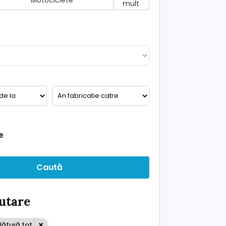
Motociclete
mult
e
Caută
ăutare
lătură tot