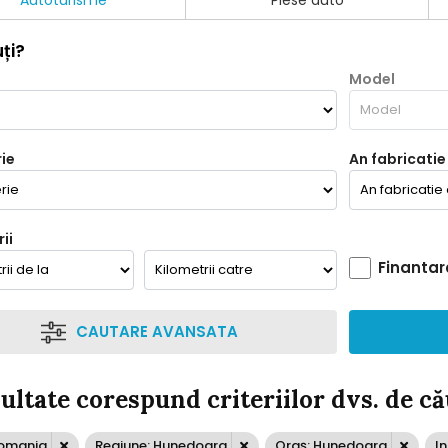
Autoturisme
Piese auto
ți?
Model
ie
An fabricatie
ii
Finantar
CAUTARE AVANSATA
zultate corespund criteriilor dvs. de c
Romania
Regiune: Hunedoara
Oraș: Hunedoara
In