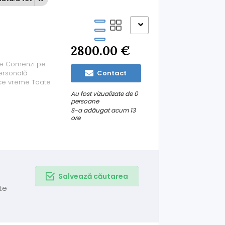
2800.00 €
ele Comenzi pe
ersonală
Contact
rice vreme Toate
Au fost vizualizate de 0
persoane
S-a adăugat acum 13
ore
Salvează căutarea
te