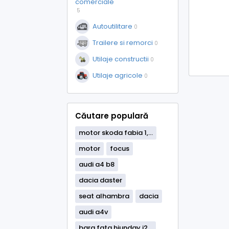
comerciale
5
Autoutilitare
0
Trailere si remorci
0
Utilaje constructii
0
Utilaje agricole
0
Căutare populară
motor skoda fabia 1,...
motor
focus
audi a4 b8
dacia daster
seat alhambra
dacia
audi a4v
bara fata hiunday i2...