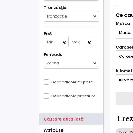
Tranzacţie
Ce cau
Tranzacţie
Marca
Preț
€
€
Caroser
Perioadă
Varsta
Kilometr
Doar articole cu poza
Doar articole premium
1 re
Căutare detaliată
Atribute
Țară: 