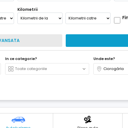
Kilometrii
Fi
VANSATA
In ce categorie?
Unde este?