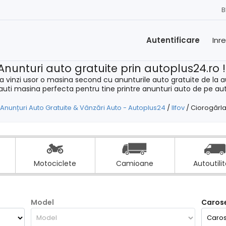
B
Autentificare
Inr
Anunturi auto gratuite prin autoplus24.ro 
a vinzi usor o masina second cu anunturile auto gratuite de la a
cauti masina perfecta pentru tine printre anunturi auto de pe au
Anunțuri Auto Gratuite & Vânzări Auto - Autoplus24
/
Ilfov
/
Ciorogârl
Motociclete
Camioane
Autoutili
Model
Carose