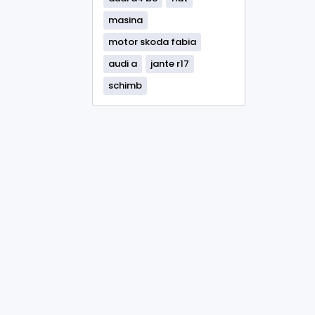
masina
motor skoda fabia
audi a
jante r17
schimb