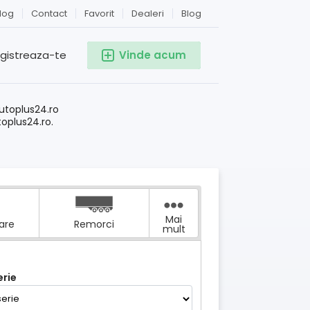
log
Contact
Favorit
Dealeri
Blog
egistreaza-te
Vinde acum
!
utoplus24.ro
toplus24.ro.
a
Mai
tare
Remorci
mult
rie