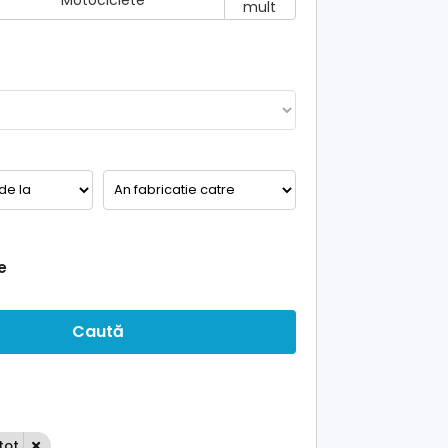
Motociclete
mult
e
Caută
tot