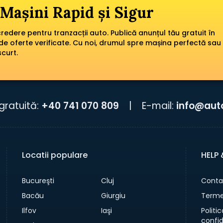
Mașini Rapid și Sigur
edere pentru tranzacții auto. Publică anunțul tău gratuit în
de oferte verificate. Cu noi, drumul spre mașina perfectă sau
scurt.
gratuită:
+40 741 070 809
|
E-mail:
info@aut
Locatii populare
HELP
Bucureşti
Cluj
Conta
Bacău
Giurgiu
Termen
Ilfov
Iaşi
Politi
confid