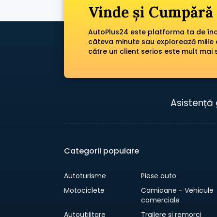
Vinde și Cumpără 
AutoPlus24 este platforma ta de încr
câteva minute sau explorează miile 
către un client serios este mult mai 
Asistență 
Categorii populare
Autoturisme
Piese auto
Motociclete
Camioane - Vehicule
comerciale
Autoutilitare
Trailere si remorci