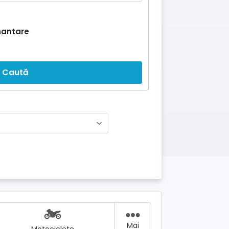
nantare
Caută
Mai