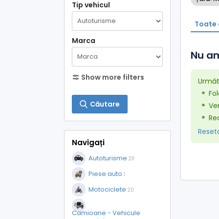
Tip vehicul
Toate 
Marca
Nu am
Show more filters
Următo
Fol
Căutare
Ver
Red
Resetaț
Navigați
Autoturisme
211
Piese auto
1
Motociclete
20
Camioane - Vehicule