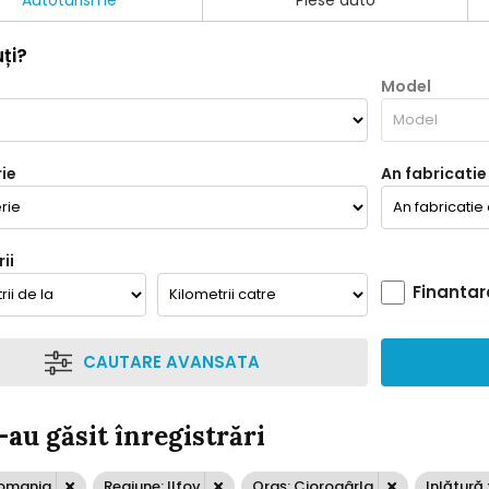
Autoturisme
Piese auto
ți?
Model
ie
An fabricatie
ii
Finantar
CAUTARE AVANSATA
-au găsit înregistrări
Romania
Regiune: Ilfov
Oraș: Ciorogârla
Inlătură 