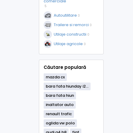
comerciale
5
Autoutilitare
0
Trailere si remorci
0
Utilaje constructii
0
Utilaje agricole
0
Căutare populară
mazda cx
bara fata hiunday i2...
bara fata hiun
inaltator auto
renault trafic
oglida vw polo
audi a4 b8
fiat