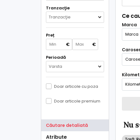
Tranzacţie
Ce cau
Tranzacţie
Marca
Preț
€
€
Caroser
Perioadă
Varsta
Kilometr
Doar articole cu poza
Doar articole premium
Nu s
Căutare detaliată
Atribute
Țară: 