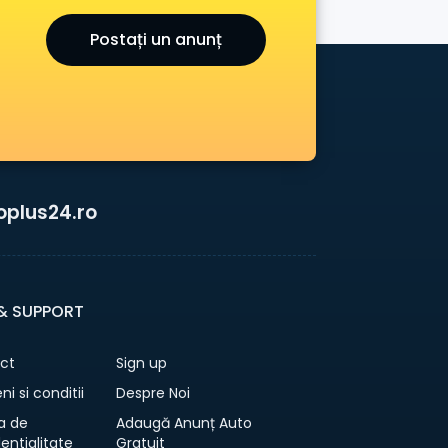
Postați un anunț
oplus24.ro
 & SUPPORT
ct
Sign up
i si conditii
Despre Noi
ca de
Adaugă Anunț Auto
entialitate
Gratuit