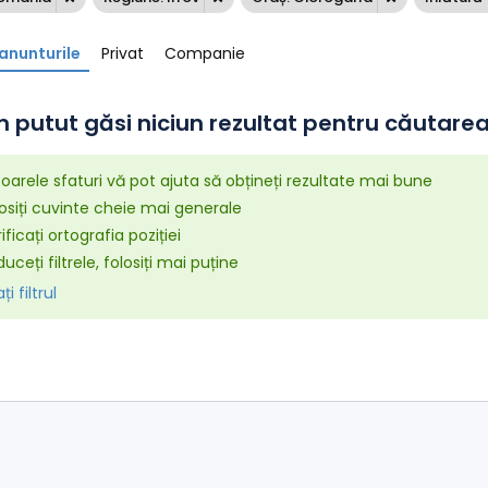
anunturile
Privat
Companie
 putut găsi niciun rezultat pentru căutarea 
arele sfaturi vă pot ajuta să obțineți rezultate mai bune
osiți cuvinte cheie mai generale
ificați ortografia poziției
uceți filtrele, folosiți mai puține
i filtrul