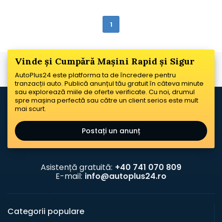
1
Vinde și Cumpără Mașini Rapid și Sigur
AutoPlus24 este platforma ta de încredere pentru
tranzacții auto. Publică anunțul tău gratuit în câteva minute
sau explorează miile de oferte verificate. Cu noi, drumul
spre mașina perfectă sau către un client serios este mult
mai scurt.
Postați un anunț
Asistență gratuită:
+40 741 070 809
E-mail:
info@autoplus24.ro
Categorii populare