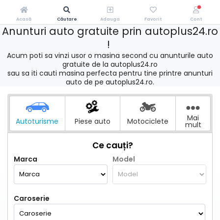
Acasă
Căutare
Adauga
Favorit
Cont
Anunturi auto gratuite prin autoplus24.ro
!
Acum poti sa vinzi usor o masina second cu anunturile auto
gratuite de la autoplus24.ro
sau sa iti cauti masina perfecta pentru tine printre anunturi
auto de pe autoplus24.ro.
Mai
Autoturisme
Piese auto
Motociclete
mult
Ce cauți?
Marca
Model
Caroserie