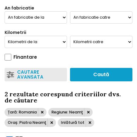
An fabricatie
Kilometrii
Finantare
CAUTARE
Caută
AVANSATA
2 rezultate corespund criteriilor dvs.
de căutare
Țară: Romania
Regiune: Neamţ
Oraș: Piatra Neamţ
Inlătură tot