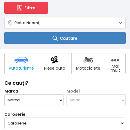
Filtre
Căutare
Mai
Autoturisme
Piese auto
Motociclete
mult
Ce cauți?
Marca
Model
Caroserie