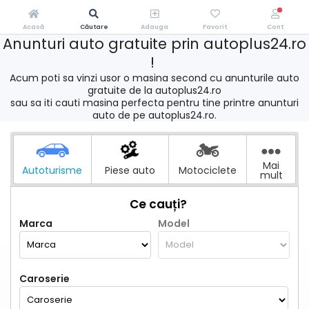
Acasă
Căutare
Adauga
Favorit
Cont
Anunturi auto gratuite prin autoplus24.ro
!
Acum poti sa vinzi usor o masina second cu anunturile auto
gratuite de la autoplus24.ro
sau sa iti cauti masina perfecta pentru tine printre anunturi
auto de pe autoplus24.ro.
Mai
Autoturisme
Piese auto
Motociclete
mult
Ce cauți?
Marca
Model
Caroserie