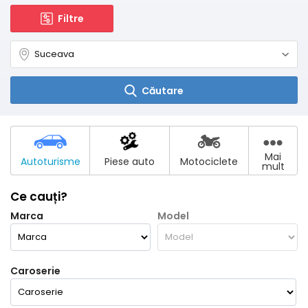
Filtre
Căutare
Mai
Autoturisme
Piese auto
Motociclete
mult
Ce cauți?
Marca
Model
Caroserie