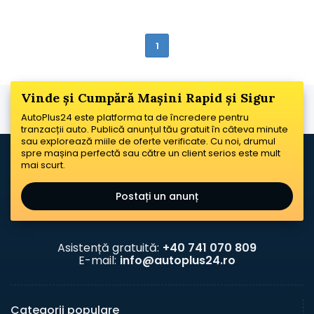
1
Vinde și Cumpără Mașini Rapid și Sigur
AutoPlus24 este platforma ta de încredere pentru
tranzacții auto. Publică anunțul tău gratuit în câteva minute
sau explorează miile de oferte verificate. Cu noi, drumul
spre mașina perfectă sau către un client serios este mult
mai scurt.
Postați un anunț
Asistență gratuită:
+40 741 070 809
E-mail:
info@autoplus24.ro
Categorii populare