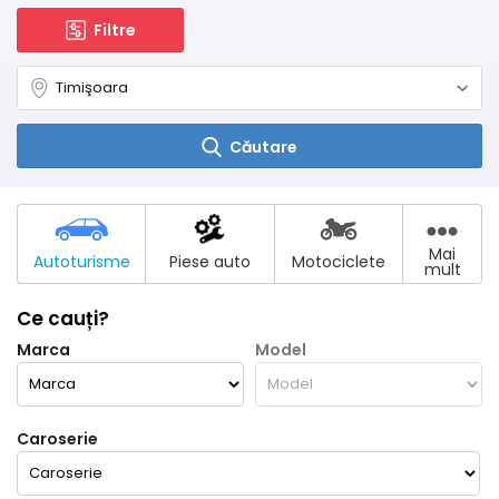
Filtre
Căutare
Mai
Autoturisme
Piese auto
Motociclete
mult
Ce cauți?
Marca
Model
Caroserie