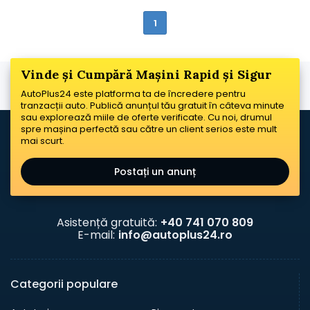
1
Vinde și Cumpără Mașini Rapid și Sigur
AutoPlus24 este platforma ta de încredere pentru
tranzacții auto. Publică anunțul tău gratuit în câteva minute
sau explorează miile de oferte verificate. Cu noi, drumul
spre mașina perfectă sau către un client serios este mult
mai scurt.
Postați un anunț
Asistență gratuită:
+40 741 070 809
E-mail:
info@autoplus24.ro
Categorii populare