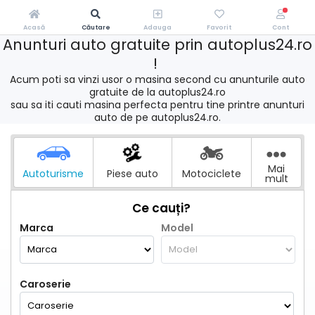
Acasă
Căutare
Adauga
Favorit
Cont
Anunturi auto gratuite prin autoplus24.ro
!
Acum poti sa vinzi usor o masina second cu anunturile auto
gratuite de la autoplus24.ro
sau sa iti cauti masina perfecta pentru tine printre anunturi
auto de pe autoplus24.ro.
Mai
Autoturisme
Piese auto
Motociclete
mult
Ce cauți?
Marca
Model
Caroserie