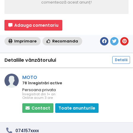
comentează acest anunț!
Adauga comentariu
Imprimare
Recomanda
Detaliile vânzătorului
Detalii
MOTO
78 înregistrări active
Persoana privata
Înregistrat din 1+ an
Online acum 3 ore
Contact
Toate anunturile
074157xxxx