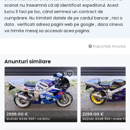
scanat nu înseamnă că ați identificat expeditorul. Acest
lucru îl faci pe loc, când semnezi un contract de
cumpărare. Nu trimiteti datele de pe cardul bancar , nici o
data . verificati adresa pagini web pe google , daca cineva
va trimite mesaj sa accesati acea pagina.
Raportați Anuntul
Anunturi similare
2999.00 €
2299.00 €
SUZUKI GSXR 600 ! ca NOU
SUZUKI GSXR 600 ! stare FO