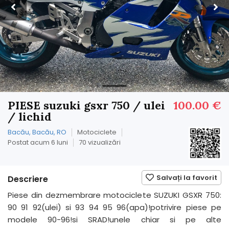
PIESE suzuki gsxr 750 / ulei
100.00 €
/ lichid
Bacău, Bacău, RO
Motociclete
Postat acum 6 luni
70 vizualizări
Salvați la favorit
Descriere
Piese din dezmembrare motociclete SUZUKI GSXR 750:
90 91 92(ulei) si 93 94 95 96(apa)!potrivire piese pe
modele 90-96!si SRAD!unele chiar si pe alte