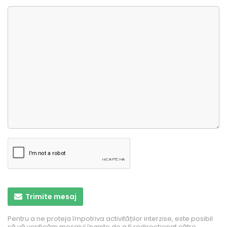
Trimite mesaj
Pentru a ne proteja împotriva activităților interzise, ​​este posibil
să vă verificăm mesajul înainte de a fi redirecționat către