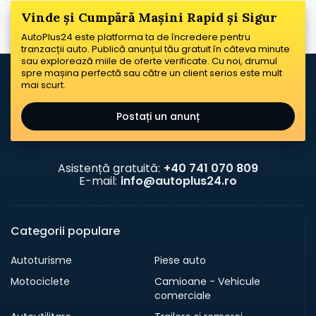
Vinde și Cumpără Mașini Rapid și Sigur
AutoPlus24 este platforma ta de încredere pentru
tranzacții auto. Publică anunțul tău gratuit în câteva minute
sau explorează miile de oferte verificate. Cu noi, drumul
spre mașina perfectă sau către un client serios este mult
mai scurt.
Postați un anunț
Asistență gratuită:
+40 741 070 809
E-mail:
info@autoplus24.ro
Categorii populare
Autoturisme
Piese auto
Motociclete
Camioane - Vehicule
comerciale