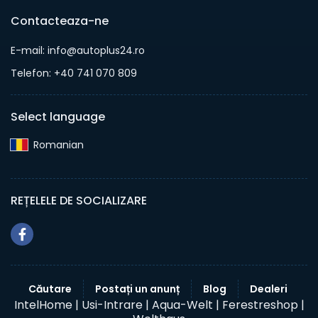
Contacteaza-ne
E-mail: info@autoplus24.ro
Telefon: +40 741 070 809
Select language
Romanian‎
REȚELELE DE SOCIALIZARE
Căutare
Postați un anunț
Blog
Dealeri
IntelHome |
Usi-Intrare |
Aqua-Welt |
Ferestreshop |