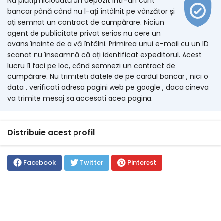
Nu plătiți niciodată un depozit într-un cont
bancar până când nu l-ați întâlnit pe vânzător și
ați semnat un contract de cumpărare. Niciun
agent de publicitate privat serios nu cere un
avans înainte de a vă întâlni. Primirea unui e-mail cu un ID
scanat nu înseamnă că ați identificat expeditorul. Acest
lucru îl faci pe loc, când semnezi un contract de
cumpărare. Nu trimiteti datele de pe cardul bancar , nici o
data . verificati adresa pagini web pe google , daca cineva
va trimite mesaj sa accesati acea pagina.
Distribuie acest profil
Facebook
Twitter
Pinterest