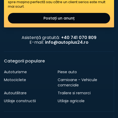
spre mașina perfectă sau către un client serios este mult
mai scurt.
Postați un anunț
Asistență gratuită:
+40 741 070 809
E-mail:
info@autoplus24.ro
Categorii populare
Autoturisme
Piese auto
Motociclete
Camioane - Vehicule
comerciale
Autoutilitare
Trailere si remorci
Utilaje constructii
Utilaje agricole