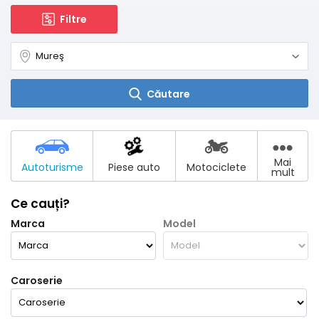
Filtre
Căutare
Mai
Autoturisme
Piese auto
Motociclete
mult
Ce cauți?
Marca
Model
Caroserie