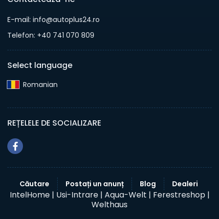
E-mail: info@autoplus24.ro
Telefon: +40 741 070 809
Select language
Romanian‎
REȚELELE DE SOCIALIZARE
Căutare
Postați un anunț
Blog
Dealeri
IntelHome |
Usi-Intrare |
Aqua-Welt |
Ferestreshop |
Welthaus