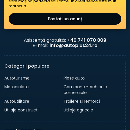
spre mașina perfectă sau către un client serios este mult
mai scurt.
Postați un anunț
Asistență gratuită:
+40 741 070 809
E-mail:
info@autoplus24.ro
Categorii populare
Autoturisme
Piese auto
Motociclete
Camioane - Vehicule
comerciale
Autoutilitare
Trailere si remorci
Utilaje constructii
Utilaje agricole