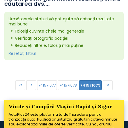
căutarea dvs....
Următoarele sfaturi vă pot ajuta să obțineți rezultate
mai bune
Folosiți cuvinte cheie mai generale
Verificați ortografia poziției
Reduceți filtrele, folosiți mai puține
Resetați filtrul
<<
<
741571677
741571678
741571679
>>
Vinde și Cumpără Mașini Rapid și Sigur
AutoPlus24 este platforma ta de încredere pentru
tranzacții auto. Publică anunțul tău gratuit în câteva minute
sau explorează miile de oferte verificate. Cu noi, drumul