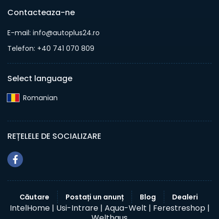
Contacteaza-ne
E-mail: info@autoplus24.ro
Telefon: +40 741 070 809
Select language
Romanian‎
REȚELELE DE SOCIALIZARE
Căutare
Postați un anunț
Blog
Dealeri
IntelHome |
Usi-Intrare |
Aqua-Welt |
Ferestreshop |
Welthaus