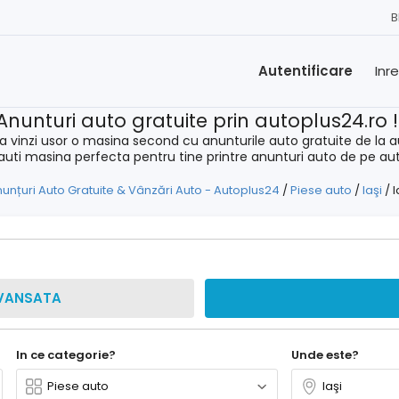
B
Autentificare
Inr
Anunturi auto gratuite prin autoplus24.ro 
a vinzi usor o masina second cu anunturile auto gratuite de la a
cauti masina perfecta pentru tine printre anunturi auto de pe au
unțuri Auto Gratuite & Vânzări Auto - Autoplus24
/
Piese auto
/
Iaşi
/
I
VANSATA
In ce categorie?
Unde este?