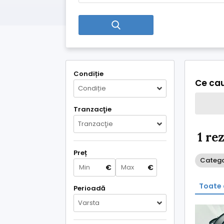
Condiție
Ce cau
Condiție
Tranzacţie
Tranzacţie
1 re
Preț
Categor
€
€
Toate 
Perioadă
Varsta