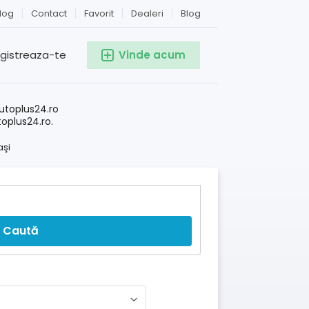
log
Contact
Favorit
Dealeri
Blog
egistreaza-te
Vinde acum
!
utoplus24.ro
toplus24.ro.
aşi
Caută