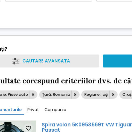
ți?
CAUTARE AVANSATA
zultate corespund criteriilor dvs. de c
ie: Piese auto
Țară: Romania
Regiune: Iaşi
Oraș:
anunturile
Privat
Companie
Spira volan 5K0953569T VW Tigua
Passat