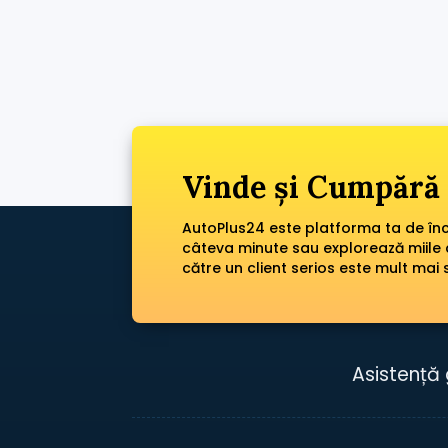
Vinde și Cumpără 
AutoPlus24 este platforma ta de încr
câteva minute sau explorează miile 
către un client serios este mult mai 
Asistență 