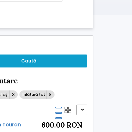
Caută
ăutare
 Iaşi
Inlătură tot
600.00 RON
n Touran