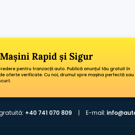
Mașini Rapid și Sigur
edere pentru tranzacții auto. Publică anunțul tău gratuit în
de oferte verificate. Cu noi, drumul spre mașina perfectă sau
scurt.
gratuită:
+40 741 070 809
|
E-mail:
info@aut