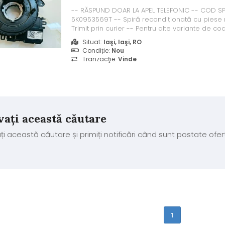
-- RĂSPUND DOAR LA APEL TELEFONIC -- COD SP
5K0953569T -- Spiră recondiționată cu piese no
Trimit prin curier -- Pentru alte variante de cod
terminații), sunați pentru verificare disponibili
Situat:
Iaşi, Iaşi, RO
produsul nu este pe stoc, pot oferi recondițio
Condiție:
Nou
reparația spirei defecte a clientului...
Tranzacţie:
Vinde
vați această căutare
ți această căutare și primiți notificări când sunt postate ofer
1