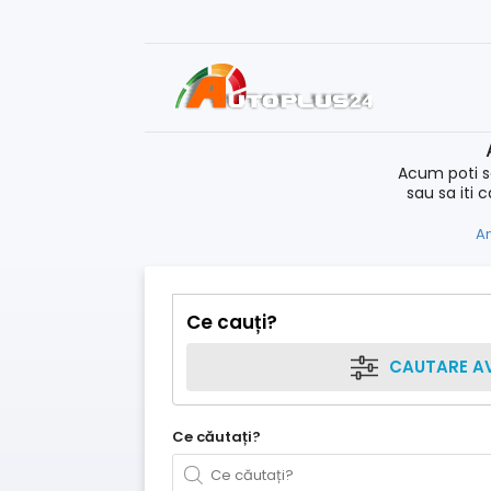
Acum poti s
sau sa iti 
An
Ce cauți?
CAUTARE A
Ce căutați?