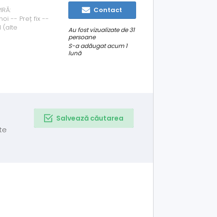
IRĂ:
Contact
i -- Preț fix --
 (alte
Au fost vizualizate de 31
tate -- Dacă
persoane
narea /
S-a adăugat acum 1
lună
Salvează căutarea
te