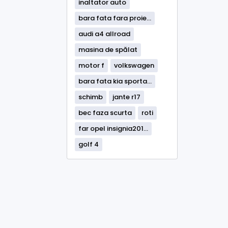
inaltator auto
bara fata fara proie...
audi a4 allroad
masina de spălat
motor f
volkswagen
bara fata kia sporta...
schimb
jante r17
bec faza scurta
roti
far opel insignia201...
golf 4