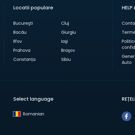
Locatii populare
HELP
Bucureşti
Cluj
Conta
Bacău
Giurgiu
Termen
Ilfov
Iaşi
Politi
confid
Prahova
Braşov
Gener
Constanța
Sibiu
Auto
Select language
REȚEL
Romanian‎