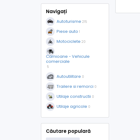
Navigați
Autoturisme
215
Piese auto
1
Motociclete
20
Camioane - Vehicule
comerciale
5
Autoutilitare
0
Trailere si remorci
0
Utilaje constructii
0
Utilaje agricole
0
Căutare populară