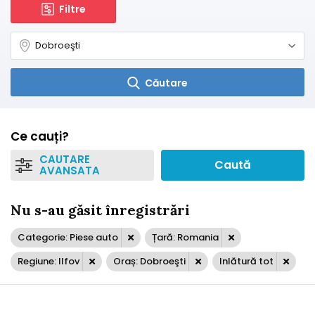
Filtre
Căutare
Ce cauți?
CAUTARE
Caută
AVANSATA
Nu s-au găsit înregistrări
Categorie: Piese auto
Țară: Romania
Regiune: Ilfov
Oraș: Dobroeşti
Inlătură tot