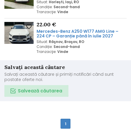
Situat:
Horlești, Iaşi, RO
Condiție:
Second-hand
Tranzacţie:
Vinde
22.00 €
Mercedes
-
Benz
A250 W177 AMG Line –
224 CP – Garanție până în iulie 2027
Situat:
Râşnov, Braşov, RO
Condiție:
Second-hand
Tranzacţie:
Vinde
Salvați această căutare
Salvați această căutare și primiți notificări când sunt
postate oferte noi.
Salvează căutarea
1