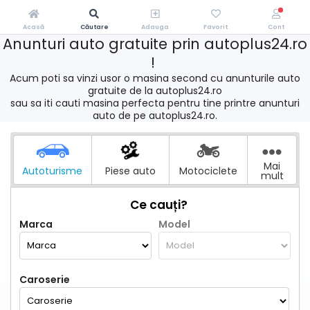
Acasă
Căutare
Adauga
Favorit
Cont
Anunturi auto gratuite prin autoplus24.ro
!
Acum poti sa vinzi usor o masina second cu anunturile auto
gratuite de la autoplus24.ro
sau sa iti cauti masina perfecta pentru tine printre anunturi
auto de pe autoplus24.ro.
Mai
Autoturisme
Piese auto
Motociclete
mult
Ce cauți?
Marca
Model
Caroserie