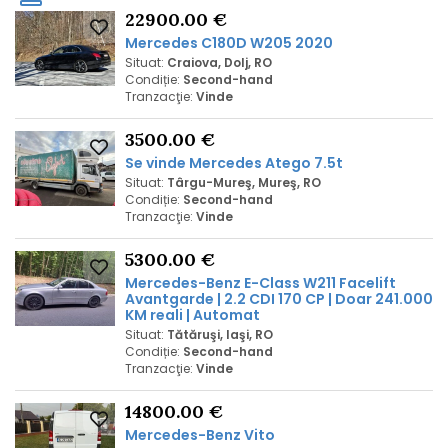
22900.00 €
Mercedes
C180D W205 2020
Situat:
Craiova, Dolj, RO
Condiție:
Second-hand
Tranzacţie:
Vinde
3500.00 €
Se vinde
Mercedes
Atego 7.5t
Situat:
Târgu-Mureş, Mureş, RO
Condiție:
Second-hand
Tranzacţie:
Vinde
5300.00 €
Mercedes
-
Benz
E-Class W211 Facelift
Avantgarde | 2.2 CDI 170 CP | Doar 241.000
KM reali | Automat
Situat:
Tătăruşi, Iaşi, RO
Condiție:
Second-hand
Tranzacţie:
Vinde
14800.00 €
Mercedes
-
Benz
Vito