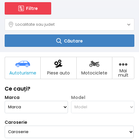
Filtre
Căutare
Mai
Autoturisme
Piese auto
Motociclete
mult
Ce cauți?
Marca
Model
Caroserie