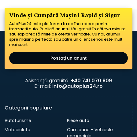
Vinde și Cumpără Mașini Rapid și Sigur
AutoPlus24 este platforma ta de încredere pentru
tranzacții auto. Publică anunțul tău gratuit în câteva minute
sau explorează miile de oferte verificate. Cu noi, drumul
spre mașina perfectă sau către un client serios este mult
mai scurt.
Postați un anunț
Asistență gratuită:
+40 741 070 809
E-mail:
info@autoplus24.ro
Categorii populare
Autoturisme
Piese auto
Motociclete
Camioane - Vehicule
comerciale