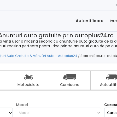
B
Autentificare
Inr
Anunturi auto gratuite prin autoplus24.ro 
a vinzi usor o masina second cu anunturile auto gratuite de la a
cauti masina perfecta pentru tine printre anunturi auto de pe au
țuri Auto Gratuite & Vânzări Auto - Autoplus24
/
Search Results: autot
Motociclete
Camioane
Autoutili
Model
Carose