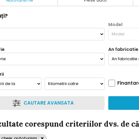
Autoturisme
Piese auto
ți?
Model
ie
An fabricatie
ii
Finantar
CAUTARE AVANSATA
zultate corespund criteriilor dvs. de c
 cheie: autoturism