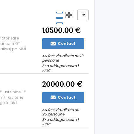
10500.00 €
Motorizare
manuala 6T
Contact
 afișaj pe MMI
ale Climatronic
Au fost vizualizate de 19
sm
achiziționat
persoane
S-a adăugat acum 1
lună
20000.00 €
 usi Shine 1.5
um) Tapițerie
Contact
ge in std.
ma CP/KV 131
Au fost vizualizate de
Euro 6,4
25 persoane
S-a adăugat acum 1
lună