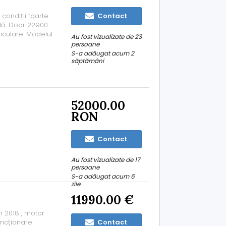
 condiții foarte
Contact
ilă. Doar 22900
iculare. Modelul
Au fost vizualizate de 23
atât pentru oraș,
persoane
X asigură un
S-a adăugat acum 2
săptămâni
52000.00
RON
Contact
Au fost vizualizate de 17
persoane
S-a adăugat acum 6
zile
11990.00 €
 2018 , motor
funcționare
Contact