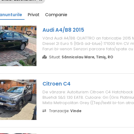
anunturile
Privat
Companie
Audi A4/B8 2015
Vând Audi A4/B8 QUATTRO an fabricație 2015 
Diesel 2l Euro 5 (fără ad-blue) 171000 Km CV 
Faruri bi-xenon Senzori parcare fata/spate cu
Senzori lumina și ploaie Comenzi volan și voc
Situat:
Sânnicolau Mare, Timiş, RO
Încălzire scaune fata Tempomat Etc
Autoturi
din reprezentanta AUDI Stuttga...
Citroen C4
De vânzare: Autoiturism Citroen C4 Hatchback 5
Bluehdi S&S 130 EAT8. Culoare: Gri (Gris Platini
Mixta Metropolitan Grey ((Tep/textil bi-ton atra
Scaune Advanced Confort. Motor putere maxi
Tranzacţie:
Vinde
(96) /3750 Nr de cilindrii:4 Norma de poluare : 
Carburant : Motorina C...