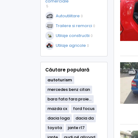
comerciale
5
Autoutilitare
0
Trailere si remorci
0
Utilaje constructii
0
Utilaje agricole
0
Căutare populară
autoturism
mercedes benz citan
bara fata fara proie...
mazda cx
ford focus
dacia loga
dacia da
toyota
jante r17
jante
audi a4 allroad