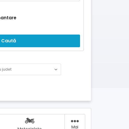
nantare
Caută
Mai