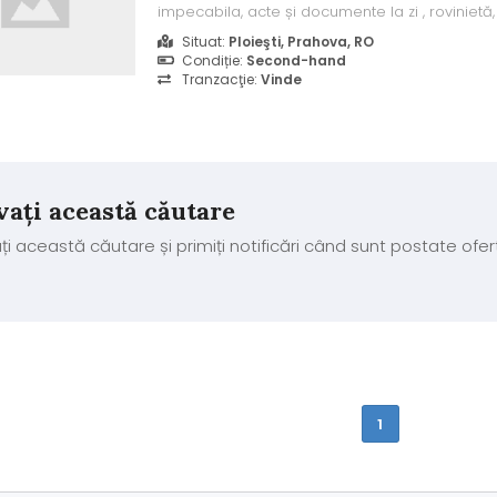
impecabila, acte și documente la zi , rovinietă, 
etc, model cu multiple dotări , cutie automata 
Situat:
Ploieşti, Prahova, RO
detalii la 0724265815. Rog seriozitate.
Condiție:
Second-hand
Tranzacţie:
Vinde
vați această căutare
ți această căutare și primiți notificări când sunt postate ofer
1