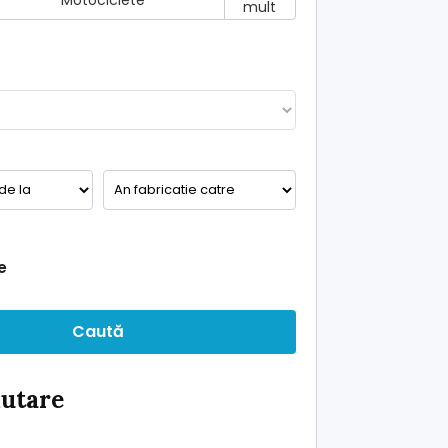
Motociclete
mult
e
Caută
ăutare