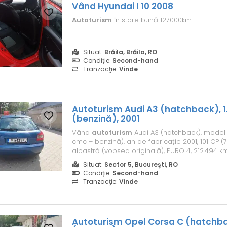
Vând Hyundai I 10 2008
Autoturism
în stare bună 127000km
Situat:
Brăila, Brăila, RO
Condiție:
Second-hand
Tranzacţie:
Vinde
Autoturism
Audi A3 (hatchback), 1.6
(benzină), 2001
Vând
autoturism
Audi A3 (hatchback), model 1.
cmc – benzină), an de fabricație 2001, 101 CP (
albastră (vopsea originală), EURO 4, 212.494 km,
Bulgaria (acte valabile până în luna august 20
Situat:
Sector 5, Bucureşti, RO
stare foarte bună! Deţine alarmă şi închidere c
Condiție:
Second-hand
+ por...
Tranzacţie:
Vinde
Autoturism
Opel Corsa C (hatchback