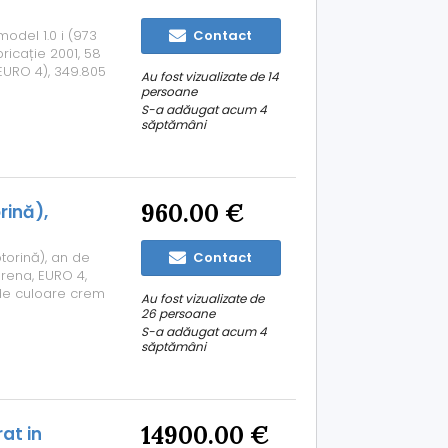
odel 1.0 i (973
Contact
ricație 2001, 58
EURO 4), 349.805
Au fost vizualizate de 14
 în luna
persoane
ună! Schimbat
S-a adăugat acum 4
săptămâni
960.00 €
rină),
orină), an de
Contact
grena, EURO 4,
, de culoare crem
Au fost vizualizate de
nic (buton
26 persoane
climatizare
S-a adăugat acum 4
săptămâni
14900.00 €
at in