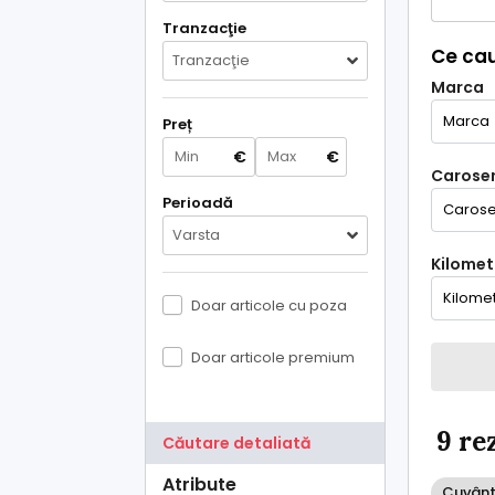
Tranzacţie
Ce cau
Tranzacţie
Marca
Preț
€
€
Caroser
Perioadă
Varsta
Kilometr
Doar articole cu poza
Doar articole premium
9 re
Căutare detaliată
Atribute
Cuvânt