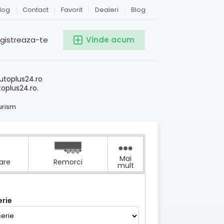
log
Contact
Favorit
Dealeri
Blog
egistreaza-te
Vinde acum
!
utoplus24.ro
toplus24.ro.
urism
Mai
tare
Remorci
mult
rie