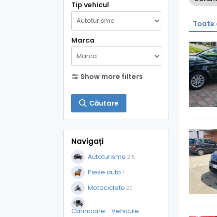
Tip vehicul
Toate 
Marca
Show more filters
Căutare
Navigați
Autoturisme
215
Piese auto
1
Motociclete
20
Camioane - Vehicule