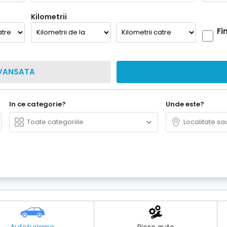
Kilometrii
Fi
VANSATA
In ce categorie?
Unde este?