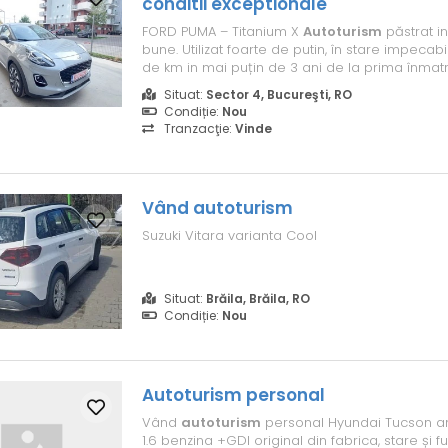
conditii exceptionale
FORD PUMA – Titanium X
Autoturism
păstrat in
bune. Utilizat foarte de putin, în stare impecab
de km in mai puțin de 3 ani de la prima înmatr
oferă confort sporit și siguranță, fiind potrivit 
Situat:
Sector 4, Bucureşti, RO
cât și pentru drumuri lungi. Varianta Titanium 
Condiție:
Nou
nive...
Tranzacţie:
Vinde
Vând
autoturism
Suzuki Vitara varianta Cool
Situat:
Brăila, Brăila, RO
Condiție:
Nou
Autoturism
personal
Vând
autoturism
personal Hyundai Tucson an
1.6 benzina +GDI original din fabrica, stare și 