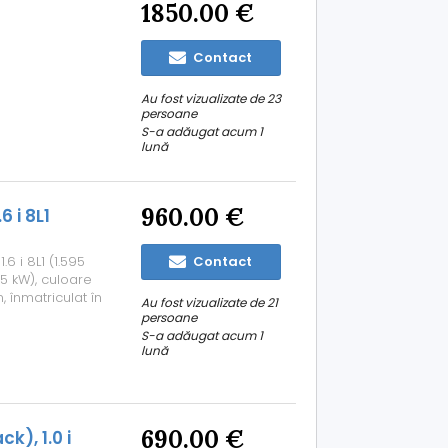
1850.00 €
Contact
Au fost vizualizate de 23
persoane
S-a adăugat acum 1
lună
960.00 €
 i 8L1
6 i 8L1 (1.595
Contact
75 kW), culoare
 înmatriculat în
Au fost vizualizate de 21
26). Anvelope în
persoane
entralizată (uşi
S-a adăugat acum 1
lună
690.00 €
), 1.0 i